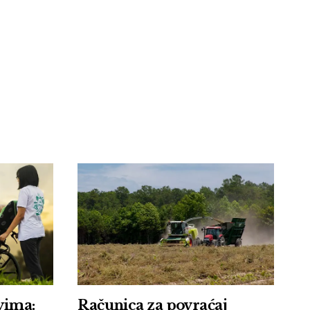
vima:
Računica za povraćaj