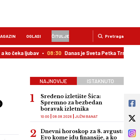
AGAZIN
OGLASI
ČITULJE
Pretraga
ljubav
08:30
Danas je Sveta Petka Trnova, ovo su običa
NAJNOVIJE
ISTAKNUTO
o
Sređeno izletište Šica:
Spremno za bezbedan
boravak izletnika
10:00
08.08.2026
JUŽNI BANAT
Dnevni horoskop za 8. avgust:
Evo kome idu finansije, a ko