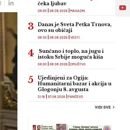
čeka ljubav
09:00
08.08.2026
MAGAZIN
Danas je Sveta Petka Trnova,
ovo su običaji
08:30
08.08.2026
VESTI
Sunčano i toplo, na jugu i
istoku Srbije moguća kiša
08:00
08.08.2026
DRUŠTVO
Ujedinjeni za Ogija:
Humanitarni bazar i akcija u
Glogonju 8. avgusta
21:16
07.08.2026
PANČEVO
VIDI SVE