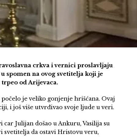
pravoslavna crkva i vernici proslavljaju
 u spomen na ovog svetitelja koji je
 trpeo od Arijevaca.
 počelo je veliko gonjenje hrišćana. Ovaj
i, i još više utvrđivao svoje ljude u veri.
 car Julijan došao u Ankuru, Vasilija su
 svetitelja da ostavi Hristovu veru,