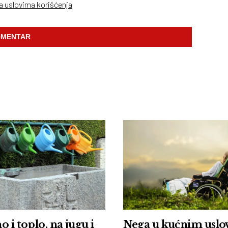
sa uslovima korišćenja
 i toplo, na jugu i
Nega u kućnim uslo