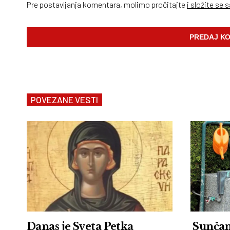
Pre postavljanja komentara, molimo pročitajte
i složite se 
POVEZANE VESTI
Danas je Sveta Petka
Sunčano