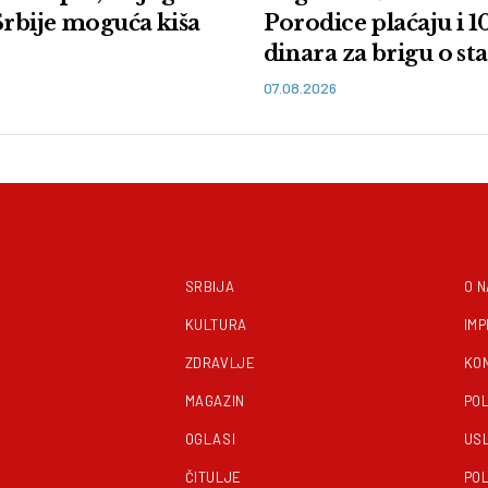
Srbije moguća kiša
Porodice plaćaju i 
dinara za brigu o st
bolesnima
07.08.2026
SRBIJA
O 
KULTURA
IM
ZDRAVLJE
KO
MAGAZIN
POL
OGLASI
US
ČITULJE
POL