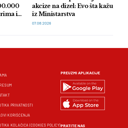
100.000
akcize na dizel: Evo šta kažu
arima i
iz Ministarstva
07.08.2026
PREUZMI APLIKACIJE
NAMA
PRESUM
NTAKT
ITIKA PRIVATNOSTI
LOVI KORIŠĆENJA
ITIKA KOLAČIĆA (COOKIES POLICY)
PRATITE NAS