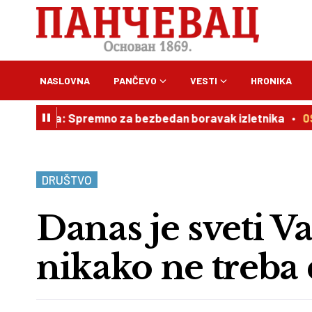
NASLOVNA
PANČEVO
VESTI
HRONIKA
ca: Spremno za bezbedan boravak izletnika
09:00
Dnevn
DRUŠTVO
Danas je sveti Va
nikako ne treba 