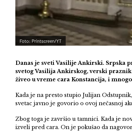
Foto: Printscreen/YT
Danas je sveti Vasilije Ankirski. Srpska 
svetog Vasilija Ankirskog, verski praznik
živeo u vreme cara Konstancija, i mnogo
Kada je na presto stupio Julijan Odstupnik,
svetac javno je govorio o ovoj nečasnoj akcij
Zbog toga je završio u tamnici. Kada je novi
izveli pred cara. On je pokušao da nagovori