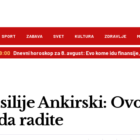
SPORT
ZABAVA
SVET
KULTURA
ZDRAVLJE
M
i horoskop za 8. avgust: Evo kome idu finansije, a ko čeka 
silije Ankirski: Ov
da radite