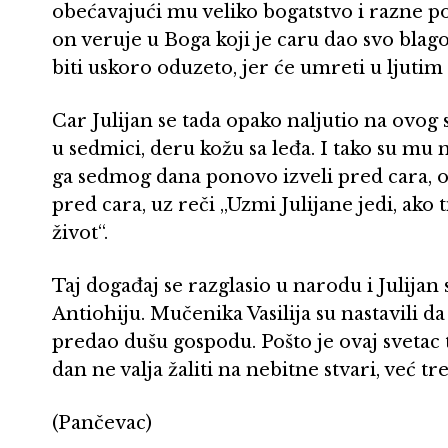
obećavajući mu veliko bogatstvo i razne poč
on veruje u Boga koji je caru dao svo blago
biti uskoro oduzeto, jer će umreti u ljut
Car Julijan se tada opako naljutio na ovog 
u sedmici, deru kožu sa leđa. I tako su mu 
ga sedmog dana ponovo izveli pred cara, o
pred cara, uz reči „Uzmi Julijane jedi, ako t
život“.
Taj događaj se razglasio u narodu i Julijan 
Antiohiju. Mučenika Vasilija su nastavili 
predao dušu gospodu. Pošto je ovaj svetac 
dan ne valja žaliti na nebitne stvari, već tr
(Pančevac)