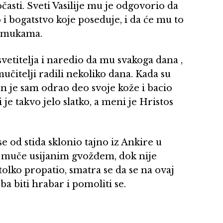
asti. Sveti Vasilije mu je odgovorio da
 i bogatstvo koje poseduje, i da će mu to
im mukama.
svetitelja i naredio da mu svakoga dana ,
mučitelji radili nekoliko dana. Kada su
n je sam odrao deo svoje kože i bacio
i je takvo jelo slatko, a meni je Hristos
se od stida sklonio tajno iz Ankire u
da muče usijanim gvožđem, dok nije
tolko propatio, smatra se da se na ovaj
eba biti hrabar i pomoliti se.