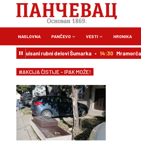
NASLOVNA
PANČEVO
VESTI
HRONIKA
ovin: Evakuisani rubni delovi Šumarka
14:30
Mramorčani
#AKCIJA ČISTIJE – IPAK MOŽE!