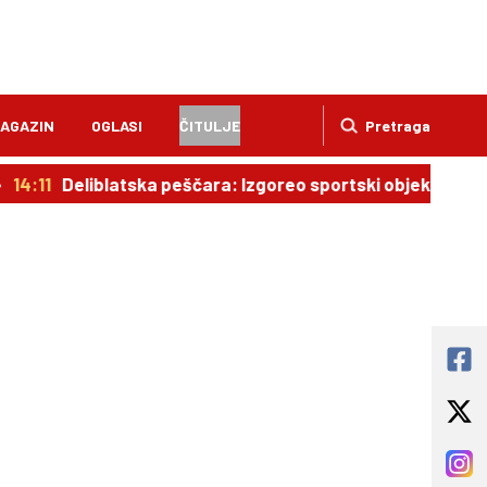
AGAZIN
OGLASI
ČITULJE
Pretraga
14:11
Deliblatska peščara: Izgoreo sportski objekat, pe