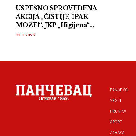
USPEŠNO SPROVEDENA
AKCIJA „ČISTIJE, IPAK
MOŽE!“: JKP „Higijena“
uklonilo 1.050 kubnih
09.11.2023
metara kabastog otpada
ispred domaćinstava u
Pančevu, Starčevu i Dolovu
PANČEVO
VESTI
HRONIKA
SPORT
ZABAVA