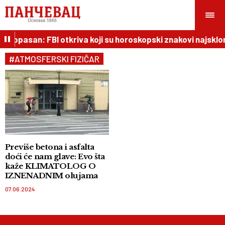
rlo opasan: FBI otkriva koji su horoskopski znakovi najskloni
#ATMOSFERSKI FIZIČAR
Previše betona i asfalta
doći će nam glave: Evo šta
kaže KLIMATOLOG O
IZNENADNIM olujama
07.06.2024