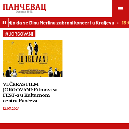
ticija da se Dinu Merlinu zabrani koncert u Kraljevu
13:
#JORGOVANI
VEČERAS FILM
JORGOVANI: Filmovi sa
FEST-a u Kulturnom
centru Pančeva
12.03.2024