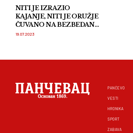
NITI JE IZRAZIO
KAJANJE, NITI JE ORUŽJE
ČUVANO NA BEZBEDAN
NAČIN Advokatica Zora
19.07.2023
Dobričanin otkriva detalje
saslušanja dečaka-ubice!
FOTO
PANČEVO
VESTI
HRONIKA
SPORT
ZABAVA