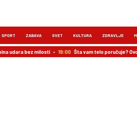
SPORT
ZABAVA
SVET
KULTURA
ZDRAVLJE
M
ina udara bez milosti
19:00
Šta vam telo poručuje? Ovo 