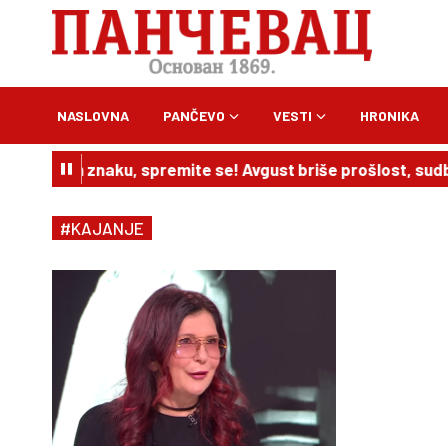
NASLOVNA
PANČEVO
VESTI
HRONIKA
ni u ovom znaku, spremite se! Avgust briše prošlost, sudb
#KAJANJE