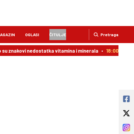
AGAZIN
OGLASI
ČITULJE
Pretraga
su znakovi nedostatka vitamina i minerala
18:00
Nega u