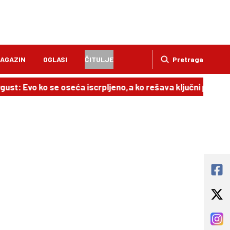
AGAZIN
OGLASI
ČITULJE
Pretraga
ust: Evo ko se oseća iscrpljeno,a ko rešava ključni proble