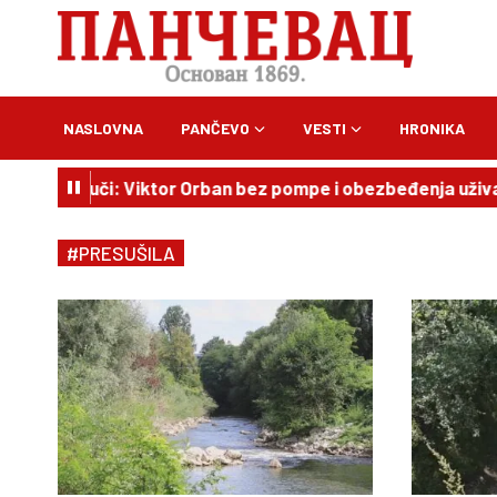
NASLOVNA
PANČEVO
VESTI
HRONIKA
zacija u Guči: Viktor Orban bez pompe i obezbeđenja uživao 
#PRESUŠILA