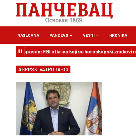
NASLOVNA
PANČEVO
VESTI
HRONIKA
n je vrlo opasan: FBI otkriva koji su horoskopski znakovi na
#SRPSKI VATROGASCI