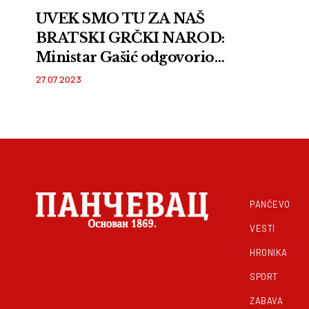
UVEK SMO TU ZA NAŠ
BRATSKI GRČKI NAROD:
Ministar Gašić odgovorio
Micotakisu na reči
27.07.2023
zahvalnosti zbog pomoći
usled požara
PANČEVO
VESTI
HRONIKA
SPORT
ZABAVA