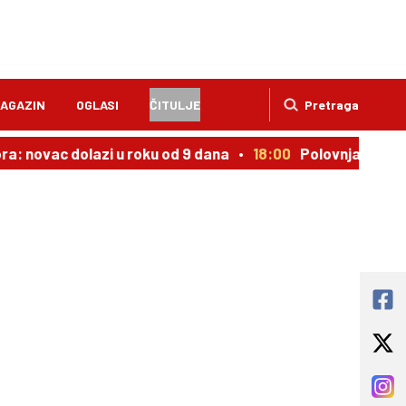
AGAZIN
OGLASI
ČITULJE
Pretraga
ora: novac dolazi u roku od 9 dana
18:00
Polovnjak kojem