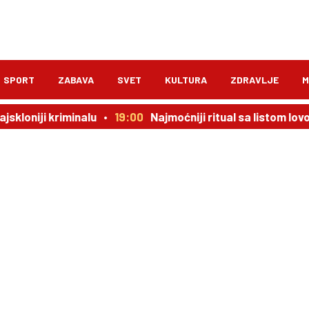
SPORT
ZABAVA
SVET
KULTURA
ZDRAVLJE
M
jskloniji kriminalu
19:00
Najmoćniji ritual sa listom lov