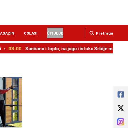
AGAZIN
OGLASI
ČITULJE
Pretraga
08:00
Sunčano i toplo, na jugu i istoku Srbije moguća k