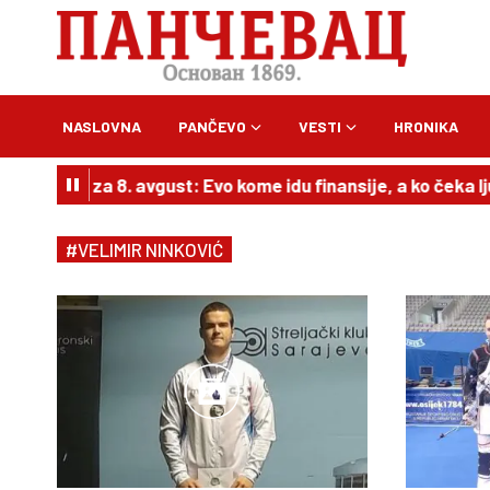
NASLOVNA
PANČEVO
VESTI
HRONIKA
horoskop za 8. avgust: Evo kome idu finansije, a ko čeka lj
#VELIMIR NINKOVIĆ