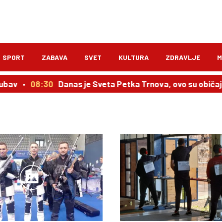
SPORT
ZABAVA
SVET
KULTURA
ZDRAVLJE
M
ubav
08:30
Danas je Sveta Petka Trnova, ovo su običaji