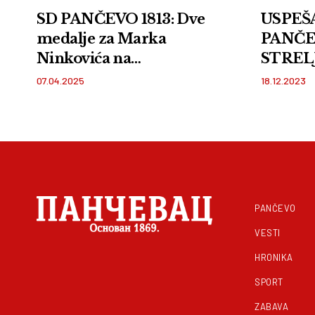
SD PANČEVO 1813: Dve
USPEŠ
medalje za Marka
PANČE
Ninkovića na
STREL
međunarodnom
07.04.2025
18.12.2023
takmičenju u Sarajevu
PANČEVO
VESTI
HRONIKA
SPORT
ZABAVA