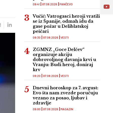
09:41
07.08.2026
PANČEVO
Vučić: Vatrogasci heroji vratili
se iz Španije, odmah idu da
gase požar u Deliblatskoj
peščari
09:30
07.08.2026
VESTI
ZGMNZ „Goce Delčev“
organizuje akciju
dobrovoljnog davanja krvi u
Vranju: Budi heroj, doniraj
krv
09:20
07.08.2026
VESTI
Dnevni horoskop za 7. avgust:
Evo šta nam zvezde poručuju
vezano za posao, ljubav i
zdravlje
09:00
07.08.2026
MAGAZIN