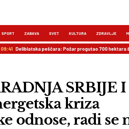
SPORT
ZABAVA
SVET
KULTURA
ZDRAVLJE
M
liblatska peščara: Požar progutao 700 hektara šume!
RADNJA SRBIJE I
rgetska kriza
ke odnose, radi se 