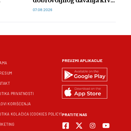
dobrovoljnog davanja krvi
u Vranju: Budi heroj,
07.08.2026
doniraj krv
PREUZMI APLIKACIJE
NAMA
PRESUM
NTAKT
ITIKA PRIVATNOSTI
LOVI KORIŠĆENJA
ITIKA KOLAČIĆA (COOKIES POLICY)
PRATITE NAS
RKETING