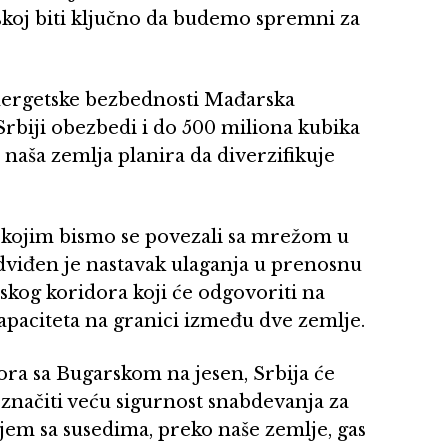
rskoj biti ključno da budemo spremni za
 energetske bezbednosti Mađarska
rbiji obezbedi i do 500 miliona kubika
a naša zemlja planira da diverzifikuje
 kojim bismo se povezali sa mrežom u
edviđen je nastavak ulaganja u prenosnu
kog koridora koji će odgovoriti na
aciteta na granici između dve zemlje.
ra sa Bugarskom na jesen, Srbija će
 značiti veću sigurnost snabdevanja za
jem sa susedima, preko naše zemlje, gas