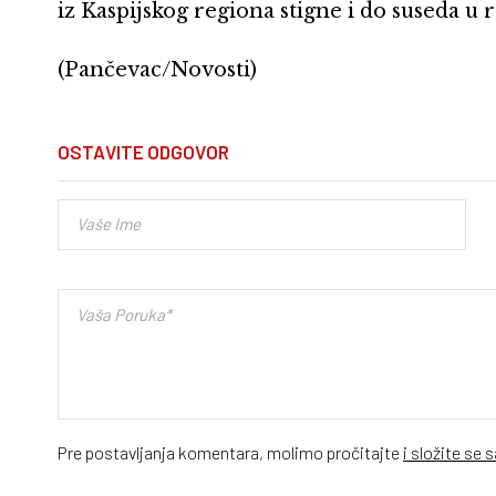
iz Kaspijskog regiona stigne i do suseda u r
(Pančevac/Novosti)
OSTAVITE ODGOVOR
Pre postavljanja komentara, molimo pročitajte
i složite se 