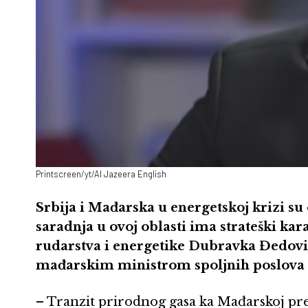
Printscreen/yt/Al Jazeera English
Srbija i Mađarska u energetskoj krizi su 
saradnja u ovoj oblasti ima strateški kar
rudarstva i energetike Dubravka Đedovi
mađarskim ministrom spoljnih poslova 
– Tranzit prirodnog gasa ka Mađarskoj prek