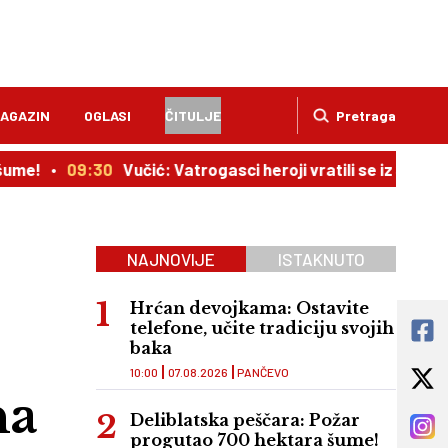
AGAZIN
OGLASI
ČITULJE
Pretraga
09:30
Vučić: Vatrogasci heroji vratili se iz Španije, odmah
NAJNOVIJE
ISTAKNUTO
Hrćan devojkama: Ostavite
telefone, učite tradiciju svojih
baka
10:00
07.08.2026
PANČEVO
na
Deliblatska peščara: Požar
progutao 700 hektara šume!