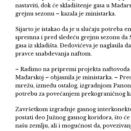
nastaviti, dok će skladištenje gasa u Mađa
grejnu sezonu – kazala je ministarka.
Sijarto je istakao da je u slučaju potreba
spremna i pred sledeću grejnu sezonu da S
gasa iz skladišta. Đedovićeva je naglasila d
pravce snabdevanja naftom.
– Radimo na pripremi projekta naftovoda
Mađarskoj – objasnila je ministarka. – Pr
mrežu, između ostalog, izgradnjom Panons
potrebu za povećanjem prekograničnog kap
Završetkom izgradnje gasnog interkonekto
postati deo Južnog gasnog koridora, što će
našu zemlju, ali i mogućnost da, povezivan