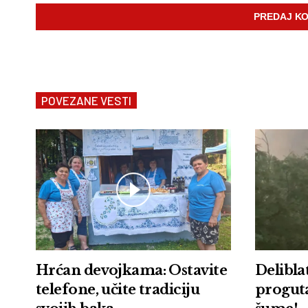
POVEZANE VESTI
Hrćan devojkama: Ostavite
Delibla
telefone, učite tradiciju
progut