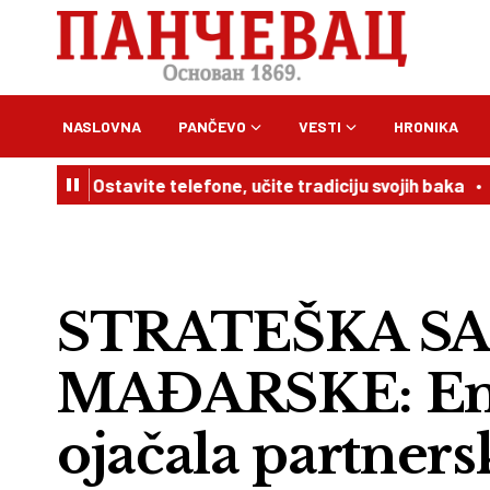
NASLOVNA
PANČEVO
VESTI
HRONIKA
Ostavite telefone, učite tradiciju svojih baka
09:41
De
STRATEŠKA SA
MAĐARSKE: Ene
ojačala partners