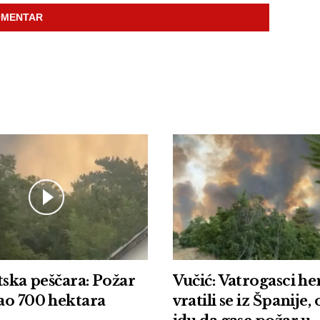
tska peščara: Požar
Vučić: Vatrogasci he
ao 700 hektara
vratili se iz Španije