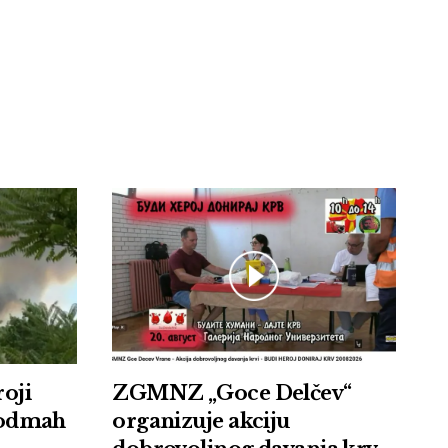
roji
ZGMNZ „Goce Delčev“
, odmah
organizuje akciju