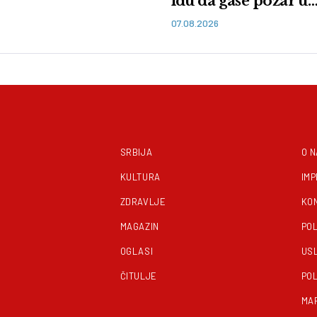
idu da gase požar u
Deliblatskoj peščari
07.08.2026
SRBIJA
O 
KULTURA
IM
ZDRAVLJE
KO
MAGAZIN
POL
OGLASI
US
ČITULJE
POL
MA