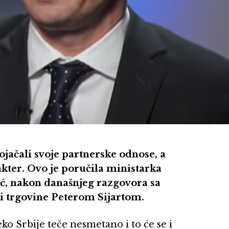
ojačali svoje partnerske odnose, a
akter. Ovo je poručila ministarka
ć, nakon današnjeg razgovora sa
i trgovine Peterom Sijartom.
o Srbije teče nesmetano i to će se i