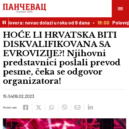
m lovora: novac dolazi u roku od 9 dana
18:00
Polovnjak 
HOĆE LI HRVATSKA BITI
DISKVALIFIKOVANA SA
EVROVIZIJE?! Njihovni
predstavnici poslali prevod
pesme, čeka se odgovor
organizatora!
15:54
16.02.2023
Podeli vest: