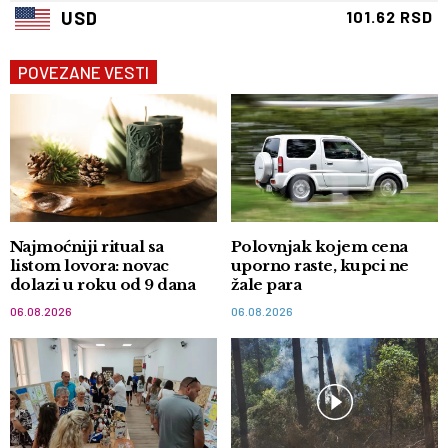
USD
101.62 RSD
POVEZANE VESTI
Najmoćniji ritual sa
Polovnjak kojem cena
listom lovora: novac
uporno raste, kupci ne
dolazi u roku od 9 dana
žale para
06.08.2026
06.08.2026