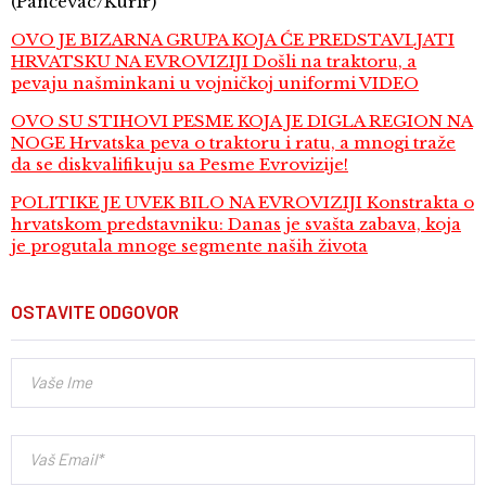
(Pančevac/Kurir)
OVO JE BIZARNA GRUPA KOJA ĆE PREDSTAVLJATI
HRVATSKU NA EVROVIZIJI Došli na traktoru, a
pevaju našminkani u vojničkoj uniformi VIDEO
OVO SU STIHOVI PESME KOJA JE DIGLA REGION NA
NOGE Hrvatska peva o traktoru i ratu, a mnogi traže
da se diskvalifikuju sa Pesme Evrovizije!
POLITIKE JE UVEK BILO NA EVROVIZIJI Konstrakta o
hrvatskom predstavniku: Danas je svašta zabava, koja
je progutala mnoge segmente naših života
OSTAVITE ODGOVOR