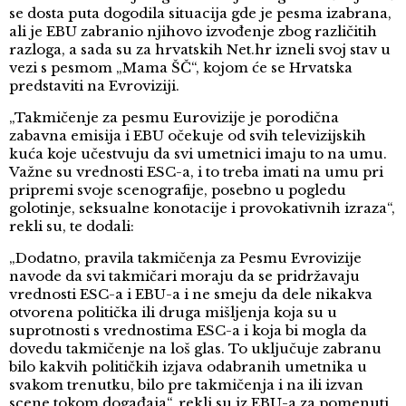
se dosta puta dogodila situacija gde je pesma izabrana,
ali je EBU zabranio njihovo izvođenje zbog različitih
razloga, a sada su za hrvatskih Net.hr izneli svoj stav u
vezi s pesmom „Mama ŠČ“, kojom će se Hrvatska
predstaviti na Evroviziji.
„Takmičenje za pesmu Eurovizije je porodična
zabavna emisija i EBU očekuje od svih televizijskih
kuća koje učestvuju da svi umetnici imaju to na umu.
Važne su vrednosti ESC-a, i to treba imati na umu pri
pripremi svoje scenografije, posebno u pogledu
golotinje, seksualne konotacije i provokativnih izraza“,
rekli su, te dodali:
„Dodatno, pravila takmičenja za Pesmu Evrovizije
navode da svi takmičari moraju da se pridržavaju
vrednosti ESC-a i EBU-a i ne smeju da dele nikakva
otvorena politička ili druga mišljenja koja su u
suprotnosti s vrednostima ESC-a i koja bi mogla da
dovedu takmičenje na loš glas. To uključuje zabranu
bilo kakvih političkih izjava odabranih umetnika u
svakom trenutku, bilo pre takmičenja i na ili izvan
scene tokom događaja“, rekli su iz EBU-a za pomenuti