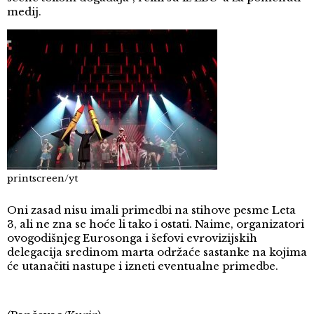
medij.
printscreen/yt
Oni zasad nisu imali primedbi na stihove pesme Leta
3, ali ne zna se hoće li tako i ostati. Naime, organizatori
ovogodišnjeg Eurosonga i šefovi evrovizijskih
delegacija sredinom marta održaće sastanke na kojima
će utanačiti nastupe i izneti eventualne primedbe.