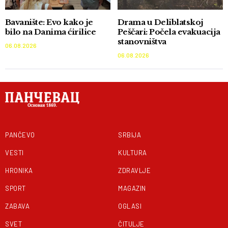
Bavanište: Evo kako je
Drama u Deliblatskoj
bilo na Danima ćirilice
Peščari: Počela evakuacija
stanovništva
06.08.2026
06.08.2026
PANČEVO
SRBIJA
VESTI
KULTURA
HRONIKA
ZDRAVLJE
SPORT
MAGAZIN
ZABAVA
OGLASI
SVET
ČITULJE