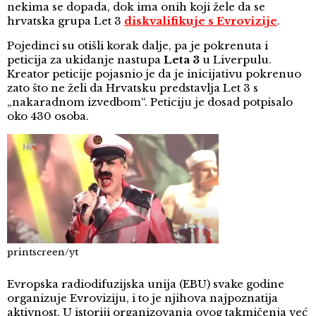
nekima se dopada, dok ima onih koji žele da se
hrvatska grupa Let 3
diskvalifikuje s Evrovizije
.
Pojedinci su otišli korak dalje, pa je pokrenuta i
peticija za ukidanje nastupa
Leta 3
u Liverpulu.
Kreator peticije pojasnio je da je inicijativu pokrenuo
zato što ne želi da Hrvatsku predstavlja Let 3 s
„nakaradnom izvedbom“. Peticiju je dosad potpisalo
oko 430 osoba.
printscreen/yt
Evropska radiodifuzijska unija (EBU) svake godine
organizuje Evroviziju, i to je njihova najpoznatija
aktivnost. U istoriji organizovanja ovog takmičenja već