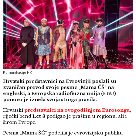
Komunikacije HRT
Hrvatski predstavnici na Evroviziji poslali su
zvaničan prevod svoje pesme „Mama ČŠ“ na
engleski, a Evropska radiofiuzna unija (EBU)
ponovo je iznela svoja stroga pravila.
Hrvatski
predstavnici na ovogodišnjem Eurosongu
,
riječki bend
Let 3
podigao je prašinu u regionu, ali i
širom Evrope.
Pesma „Mama ŠČ“ podelila je evrovizijsku publiku –