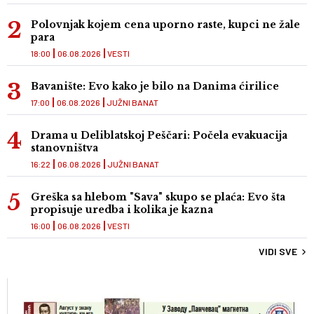
Polovnjak kojem cena uporno raste, kupci ne žale
para
18:00
06.08.2026
VESTI
Bavanište: Evo kako je bilo na Danima ćirilice
17:00
06.08.2026
JUŽNI BANAT
Drama u Deliblatskoj Peščari: Počela evakuacija
stanovništva
16:22
06.08.2026
JUŽNI BANAT
Greška sa hlebom "Sava" skupo se plaća: Evo šta
propisuje uredba i kolika je kazna
16:00
06.08.2026
VESTI
VIDI SVE