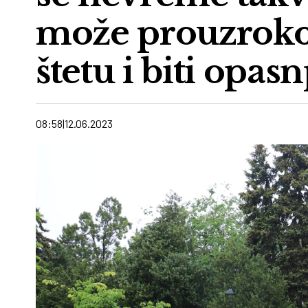
može prouzrokov
štetu i biti opasn
08:58
12.06.2023