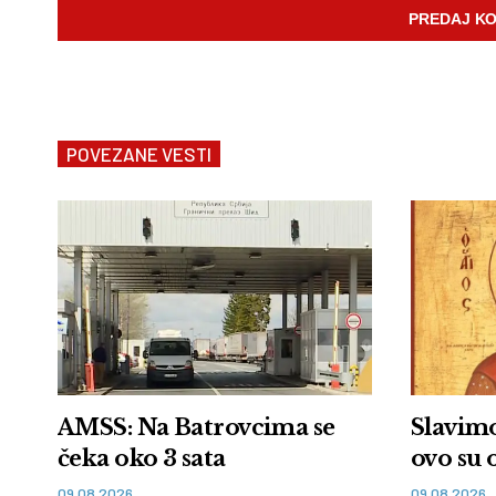
POVEZANE VESTI
AMSS: Na Batrovcima se
Slavimo
čeka oko 3 sata
ovo su 
09.08.2026
09.08.2026