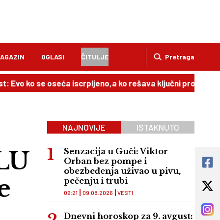
AGAZIN
OGLASI
ČITULJE
Pretraga
o se oseća iscrpljeno,a ko rešava ključni problem
08:51
NAJNOVIJE
ISTAKNUTO
LU
Senzacija u Guči: Viktor
Orban bez pompe i
obezbeđenja uživao u pivu,
e
pečenju i trubi
09:21
09.08.2026
VESTI
Dnevni horoskop za 9. avgust: