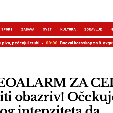
SPORT
ZABAVA
SVET
KULTURA
ZDRAVLJE
M
enju i trubi
09:00
Dnevni horoskop za 9. avgust: Evo k
EOALARM ZA CE
ti obazriv! Očekuj
g intenziteta da