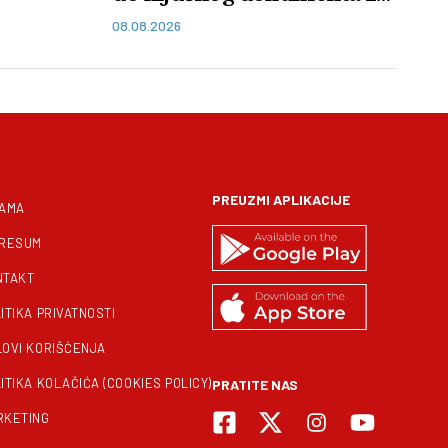
penziju
08.08.2026
PREUZMI APLIKACIJE
NAMA
PRESUM
NTAKT
ITIKA PRIVATNOSTI
LOVI KORIŠĆENJA
ITIKA KOLAČIĆA (COOKIES POLICY)
PRATITE NAS
RKETING