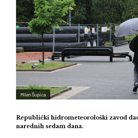
Milan Šupica
Republički hidrometeorološki zavod da
narednih sedam dana.