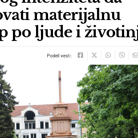
ati materijalnu
p po ljude i životin
Podeli vest: