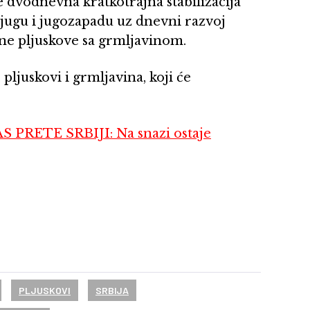
e dvodnevna kratkotrajna stabilizacija
jugu i jugozapadu uz dnevni razvoj
ajne pljuskove sa grmljavinom.
ljuskovi i grmljavina, koji će
PRETE SRBIJI: Na snazi ostaje
PLJUSKOVI
SRBIJA