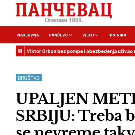
NASLOVNA
PANČEVO
VESTI
HRONIKA
či: Viktor Orban bez pompe i obezbeđenja uživao u pivu, peč
DRUŠTVO
UPALJEN MET
SRBIJU: Treba bi
se nevreme takvo