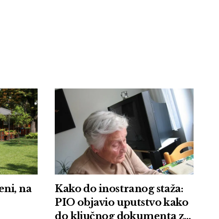
eni, na
Kako do inostranog staža:
PIO objavio uputstvo kako
do ključnog dokumenta za