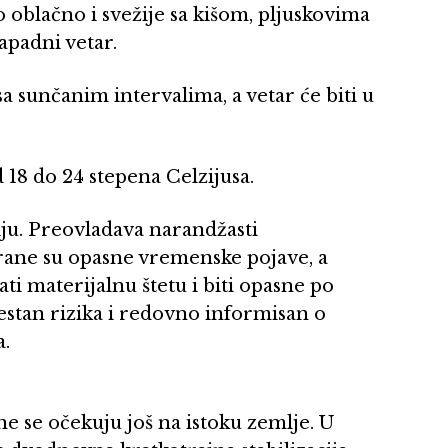
blačno i svežije sa kišom, pljuskovima
apadni vetar.
 sunčanim intervalima, a vetar će biti u
 18 do 24 stepena Celzijusa.
ju. Preovladava narandžasti
ane su opasne vremenske pojave, a
i materijalnu štetu i biti opasne po
svestan rizika i redovno informisan o
a.
e se očekuju još na istoku zemlje. U