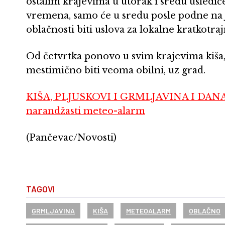
ostalim krajevima u utorak i sredu usledić
vremena, samo će u sredu posle podne na 
oblačnosti biti uslova za lokalne kratkotr
Od četvrtka ponovo u svim krajevima kiša, p
mestimično biti veoma obilni, uz grad.
KIŠA, PLJUSKOVI I GRMLJAVINA I DANAS 
narandžasti meteo-alarm
(Pančevac/Novosti)
TAGOVI
GRMLJAVINA
KIŠA
METEOALARM
OBLAČNO