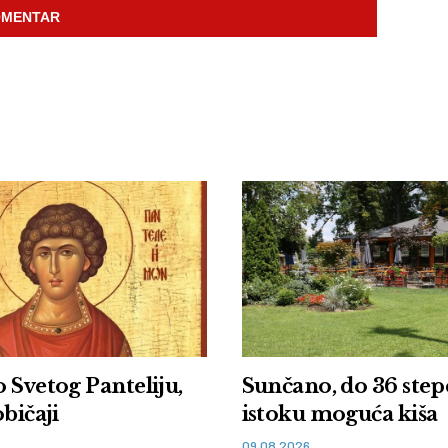
 Svetog Panteliju,
Sunčano, do 36 step
običaji
istoku moguća kiša
09.08.2026