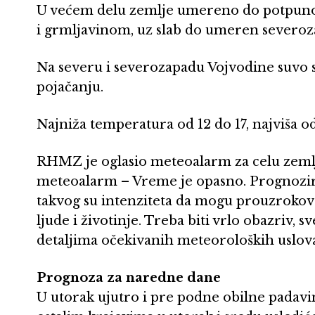
U većem delu zemlje umereno do potpuno o
i grmljavinom, uz slab do umeren severoz
Na severu i severozapadu Vojvodine suvo sa
pojačanju.
Najniža temperatura od 12 do 17, najviša od
RHMZ je oglasio meteoalarm za celu zeml
meteoalarm – Vreme je opasno. Prognozir
takvog su intenziteta da mogu prouzrokovat
ljude i životinje. Treba biti vrlo obazriv, 
detaljima očekivanih meteoroloških uslov
Prognoza za naredne dane
U utorak ujutro i pre podne obilne padavin