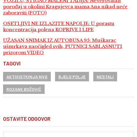
VOZILU, STIGAO MALENI TADIJA: Neverovatan
porođaj u okolini Kragujevca mama Ana nikad neće
zaboraviti (FOTO)
OSETLJIVI NE IZLAZITE NAPOLJE: U porastu
koncentracija polena KOPRIVE I LIPE
UŽASAN SNIMAK IZ AUTOBUSA 95: Muškarac
ušmrkava naočigled svih, PUTNICI SABLASNUTI
prizorom VIDEO
TAGOVI
AKTIVISTKINJA NVO
BJELO POLJE
NESTALI
ROZANE BOŽOVIĆ
OSTAVITE ODGOVOR