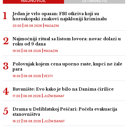
NAJNOVIJE
ISTAKNUTO
Jedan je vrlo opasan: FBI otkriva koji su
horoskopski znakovi najskloniji kriminalu
20:00
06.08.2026
MAGAZIN
Najmoćniji ritual sa listom lovora: novac dolazi u
roku od 9 dana
19:00
06.08.2026
MAGAZIN
Polovnjak kojem cena uporno raste, kupci ne žale
para
18:00
06.08.2026
VESTI
Bavanište: Evo kako je bilo na Danima ćirilice
17:00
06.08.2026
JUŽNI BANAT
Drama u Deliblatskoj Peščari: Počela evakuacija
stanovništva
16:22
06.08.2026
JUŽNI BANAT