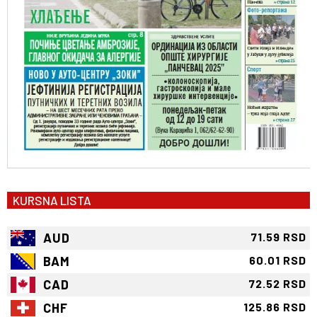
KURSNA LISTA
AUD
71.59 RSD
BAM
60.01 RSD
CAD
72.52 RSD
CHF
125.86 RSD