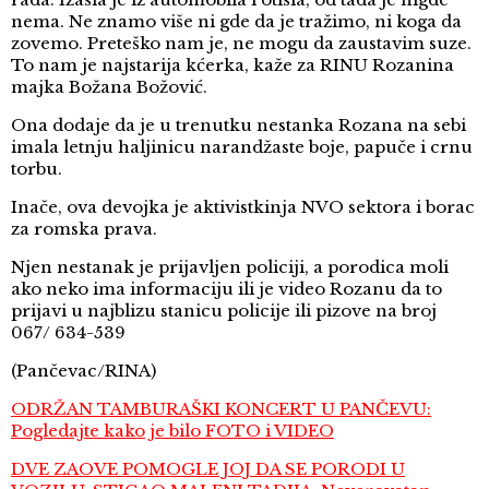
nema. Ne znamo više ni gde da je tražimo, ni koga da
zovemo. Preteško nam je, ne mogu da zaustavim suze.
To nam je najstarija kćerka, kaže za RINU Rozanina
majka Božana Božović.
Ona dodaje da je u trenutku nestanka Rozana na sebi
imala letnju haljinicu narandžaste boje, papuče i crnu
torbu.
Inače, ova devojka je aktivistkinja NVO sektora i borac
za romska prava.
Njen nestanak je prijavljen policiji, a porodica moli
ako neko ima informaciju ili je video Rozanu da to
prijavi u najblizu stanicu policije ili pizove na broj
067/ 634-539
(Pančevac/RINA)
ODRŽAN TAMBURAŠKI KONCERT U PANČEVU:
Pogledajte kako je bilo FOTO i VIDEO
DVE ZAOVE POMOGLE JOJ DA SE PORODI U