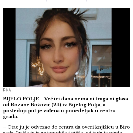
RINA
BIJELO POLJE – Već tri dana nema ni traga ni glasa
od Rozane Božović (24) iz Bijelog Polja, a
poslednji put je viđena u ponedeljak u centru
grada.
– Otac ju je odvezao do centra da overi knjižicu u Biro
rada. Izašla je iz automobila i otišla, od tada je nigde