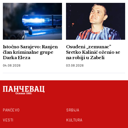
Istočno Sarajevo: Ranjen
Osuđeni „zemunac”
član kriminalne grupe
Sretko Kalinić oženio se
Darka Eleza
na robiji u Zabeli
04.08.2026
03.08.2026
PANČEVO
SRBIJA
VESTI
KULTURA