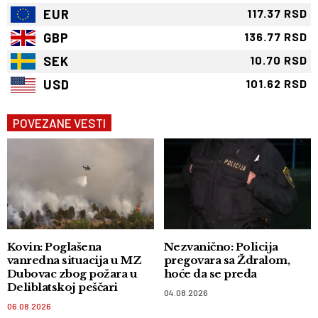
EUR
117.37 RSD
GBP
136.77 RSD
SEK
10.70 RSD
USD
101.62 RSD
POVEZANE VESTI
Kovin: Poglašena
Nezvanično: Policija
vanredna situacija u MZ
pregovara sa Ždralom,
Dubovac zbog požara u
hoće da se preda
Deliblatskoj peščari
04.08.2026
06.08.2026