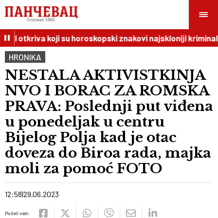
BI otkriva koji su horoskopski znakovi najskloniji kriminalu
HRONIKA
NESTALA AKTIVISTKINJA
NVO I BORAC ZA ROMSKA
PRAVA: Poslednji put viđena
u ponedeljak u centru
Bijelog Polja kad je otac
doveza do Biroa rada, majka
moli za pomoć FOTO
12:58
29.06.2023
Podeli vest: