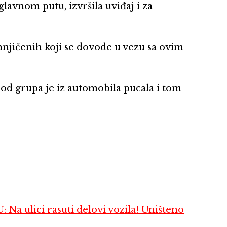
glavnom putu, izvršila uviđaj i za
mnjičenih koji se dovode u vezu sa ovim
od grupa je iz automobila pucala i tom
ici rasuti delovi vozila! Uništeno