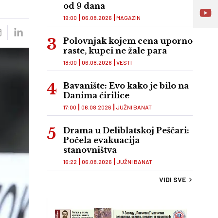
od 9 dana
19:00
06.08.2026
MAGAZIN
Polovnjak kojem cena uporno
raste, kupci ne žale para
18:00
06.08.2026
VESTI
Bavanište: Evo kako je bilo na
Danima ćirilice
17:00
06.08.2026
JUŽNI BANAT
Drama u Deliblatskoj Peščari:
Počela evakuacija
stanovništva
16:22
06.08.2026
JUŽNI BANAT
VIDI SVE