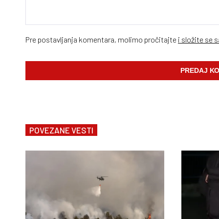
Pre postavljanja komentara, molimo pročitajte
i složite se 
POVEZANE VESTI