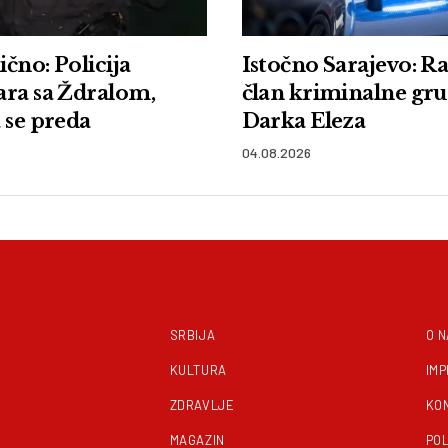
čno: Policija
Istočno Sarajevo: R
ara sa Ždralom,
član kriminalne gr
 se preda
Darka Eleza
04.08.2026
SRBIJA
O 
KULTURA
IM
ZDRAVLJE
KO
MAGAZIN
POL