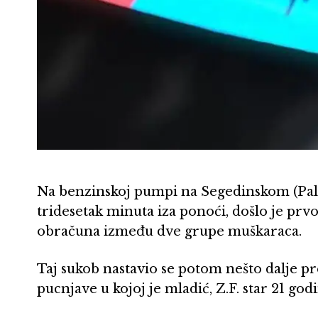
Na benzinskoj pumpi na Segedinskom (Pal
tridesetak minuta iza ponoći, došlo je prv
obračuna između dve grupe muškaraca.
Taj sukob nastavio se potom nešto dalje p
pucnjave u kojoj je mladić, Z.F. star 21 go