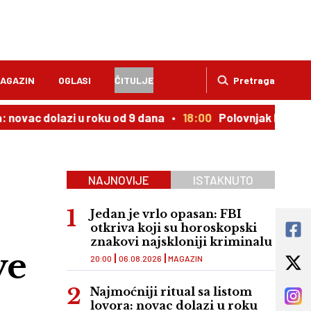
AGAZIN
OGLASI
ČITULJE
Pretraga
dolazi u roku od 9 dana
18:00
Polovnjak kojem cena upor
NAJNOVIJE
ISTAKNUTO
Jedan je vrlo opasan: FBI
otkriva koji su horoskopski
znakovi najskloniji kriminalu
ve
20:00
06.08.2026
MAGAZIN
Najmoćniji ritual sa listom
lovora: novac dolazi u roku