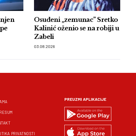
anjen
Osuđeni „zemunac” Sretko
upe
Kalinić oženio se na robiji u
Zabeli
03.08.2026
PREUZMI APLIKACIJE
NAMA
PRESUM
NTAKT
ITIKA PRIVATNOSTI