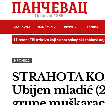
NASLOVNA
PANČEVO
VESTI
HRONIKA
opasan: FBI otkriva koji su horoskopski znakovi najskloniji k
HRONIKA
STRAHOTA KO
Ubijen mladić (
grupe muškarac