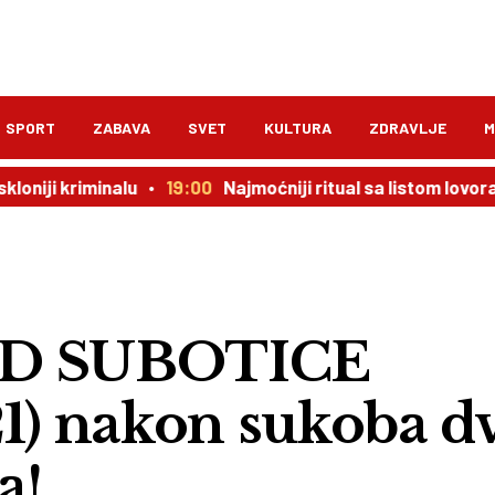
SPORT
ZABAVA
SVET
KULTURA
ZDRAVLJE
M
riminalu
19:00
Najmoćniji ritual sa listom lovora: novac 
D SUBOTICE
21) nakon sukoba d
a!