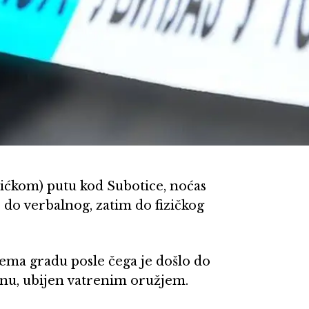
ićkom) putu kod Subotice, noćas
o do verbalnog, zatim do fizičkog
rema gradu posle čega je došlo do
dinu, ubijen vatrenim oružjem.