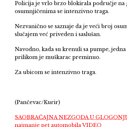
Policija je vrlo brzo blokirala područje na 
osumnjičenima se intenzivno traga.
Nezvanično se saznaje da je veći broj osu
slučajem već priveden i saslušan.
Navodno, kada su krenuli sa pumpe, jedna 
prilikom je muškarac preminuo.
Za ubicom se intenzivno traga.
(Pančevac/Kurir)
SAOBRAĆAJNA NEZGODA U GLOGONJU: Na ul
najmanje pet automobila VIDEO