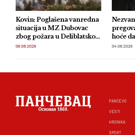
Kovin: Poglašena vanredna
Nezvani
situacija u MZ Dubovac
pregov
zbog požara u Deliblatskoj
hoće da
peščari
06.08.2026
04.08.2026
PANČEVO
VESTI
HRONIKA
SPORT