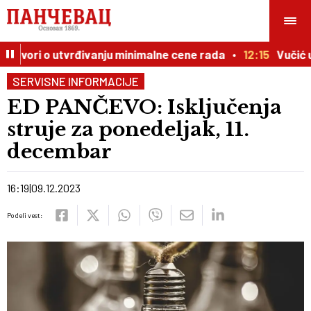
ovori o utvrđivanju minimalne cene rada
12:15
Vučić u o
SERVISNE INFORMACIJE
ED PANČEVO: Isključenja
struje za ponedeljak, 11.
decembar
16:19
09.12.2023
Podeli vest: