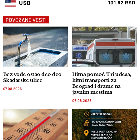
USD
101.82 RSD
POVEZANE VESTI
Bez vode ostao deo deo
Hitna pomoć: Tri udesa,
Skadarske ulice
hitni transporti za
Beograd i drame na
07.08.2026
javnim mestima
05.08.2026