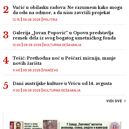
Vučić u obilasku radova: Ne razumem kako mogu
da odu na odmor, a da nisu završili projekat
12:15
09.08.2026
POLITIKA
Galerija „Jovan Popović“ u Opovu predstavlja
remek-dela iz svog bogatog umetničkog fonda
12:00
09.08.2026
KULTURNA DEŠAVANJA
Tešić: Prethodna noć u Peščari mirnija, manje
novih žarišta
11:48
09.08.2026
PANČEVO
Dani austrijske kulture u Vršcu od 14. avgusta
11:00
09.08.2026
KULTURNA DEŠAVANJA
VIDI SVE