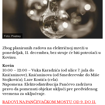
Foto: Pixabay
Zbog planiranih radova na električnoj mreži u
ponedeljak, 11. decembra, bez struje će biti potrošači u
Kovinu.
Kovin
10:00 – 12:00 – Vuka Karadzića (od ulice 7. jula do
Knićaninove), Knićaninova (od Smederevske do Miše
Stojkovića), Laze Kostića (cela).
Napomena: Elektrodistribucija Pančevo zadržava
pravo da pomenuti objekat uključi pre predviđenog
vremena za uključenje.
RADOVI NA PANČEVAČKOM MOSTU OD 9. DO 11.