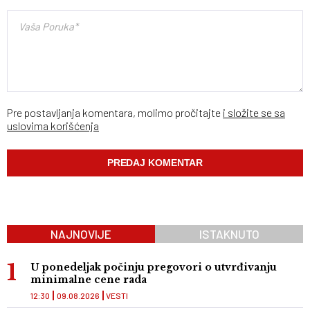
Pre postavljanja komentara, molimo pročitajte
i složite se sa
uslovima korišćenja
NAJNOVIJE
ISTAKNUTO
U ponedeljak počinju pregovori o utvrđivanju
minimalne cene rada
12:30
09.08.2026
VESTI