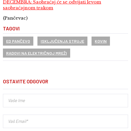
DECEMBRA: Saobraćaj će se odvijati levom
saobraćajnom trakom
(Pančevac)
TAGOVI
ED PANČEVO
ISKLJUČENJA STRUJE
KOVIN
RADOVI NA ELEKTRIČNOJ MREŽI
OSTAVITE ODGOVOR