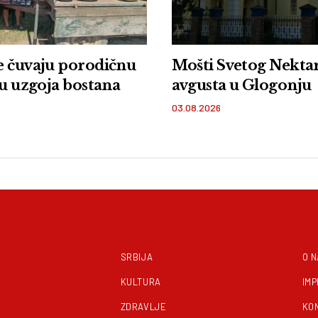
e čuvaju porodičnu
Mošti Svetog Nektari
ju uzgoja bostana
avgusta u Glogonju
03.08.2026
SRBIJA
O 
KULTURA
IM
ZDRAVLJE
KO