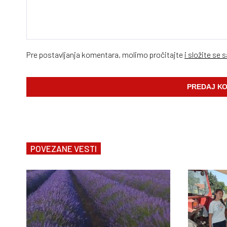
Pre postavljanja komentara, molimo pročitajte
i složite se 
POVEZANE VESTI