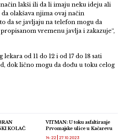
ačin lakši ili da li imaju neku ideju ali
 da olakšava njima ovaj način
o da se javljaju na telefon mogu da
 propisanom vremenu javlja i zakazuje“,
lekara od 11 do 12 i od 17 do 18 sati
d, dok lično mogu da dođu u toku celog
BRAN
VITMAN: U toku asfaltiranje
SKI KOLAČ
Prvomajske ulice u Kačarevu
14:22
27.10.2023