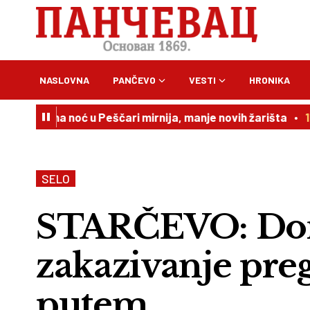
NASLOVNA
PANČEVO
VESTI
HRONIKA
dna noć u Peščari mirnija, manje novih žarišta
11:00
Dan
SELO
STARČEVO: Dom
zakazivanje pre
putem