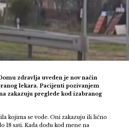
omu zdravlja uveden je nov način
ranog lekara. Pacijenti pozivanjem
na zakazuju preglede kod izabranog
ila kojima se vode. Oni zakazuju ili lično
17 do 18 sati. Kada dođu kod mene na