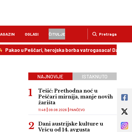
AGAZIN
OGLASI
ČITULJE
Pretraga
u Peščari, herojska borba vatrogasaca! Dačić: Umorni jesu.
NAJNOVIJE
ISTAKNUTO
Tešić: Prethodna noć u
Peščari mirnija, manje novih
žarišta
11:48
09.08.2026
PANČEVO
Dani austrijske kulture u
Vršcu od 14. avgusta