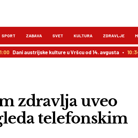
SPORT
ZABAVA
SVET
KULTURA
ZDRAVLJE
M
i austrijske kulture u Vršcu od 14. avgusta
10:34
Pakao 
 zdravlja uveo
gleda telefonskim