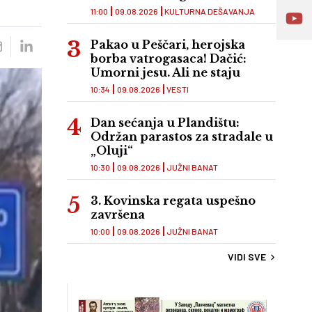
11:00
09.08.2026
KULTURNA DEŠAVANJA
Pakao u Peščari, herojska
borba vatrogasaca! Dačić:
Umorni jesu. Ali ne staju
10:34
09.08.2026
VESTI
Dan sećanja u Plandištu:
Održan parastos za stradale u
„Oluji“
10:30
09.08.2026
JUŽNI BANAT
3. Kovinska regata uspešno
završena
10:00
09.08.2026
JUŽNI BANAT
VIDI SVE