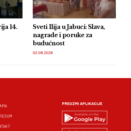
ja 14.
Sveti Ilija u Jabuci: Slava,
nagrade i poruke za
budućnost
02.08.2026
PREUZMI APLIKACIJE
NAMA
PRESUM
NTAKT