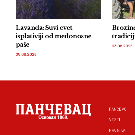
Lavanda: Suvi cvet
Brozin
isplativiji od medonosne
tradici
paše
03.08.2026
05.08.2026
PANČEVO
VESTI
HRONIKA