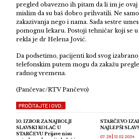
pregled obavezno ih pitam da li im je ovaj n
mislim da su baš dobro prihvatili. Ne samo
zakazivanja nego i nama. Sada sestre umest
pomognu lekaru. Postoji tehničar koji se u
rekla je dr Helena Jović.
Da podsetimo, pacijenti kod svog izabranog 
telefonskim putem mogu da zakažu pregle
radnog vremena.
(Pančevac/RTV Pančevo)
PROČITAJTE I OVO:
10. IZBOR ZA NAJBOLJI
STARČEVO IZA
SLAVSKI KOLAČ U
NAJLEPŠI SLAV
STARČEVU Prijave nisu
07:29
12.02.2024