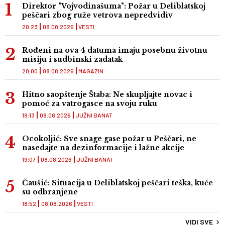
Direktor "Vojvodinašuma": Požar u Deliblatskoj
peščari zbog ruže vetrova nepredvidiv
20:23
08.08.2026
VESTI
Rođeni na ova 4 datuma imaju posebnu životnu
misiju i sudbinski zadatak
20:00
08.08.2026
MAGAZIN
Hitno saopštenje Štaba: Ne skupljajte novac i
pomoć za vatrogasce na svoju ruku
19:13
08.08.2026
JUŽNI BANAT
Ocokoljić: Sve snage gase požar u Peščari, ne
nasedajte na dezinformacije i lažne akcije
19:07
08.08.2026
JUŽNI BANAT
Čaušić: Situacija u Deliblatskoj peščari teška, kuće
su odbranjene
18:52
08.08.2026
VESTI
VIDI SVE