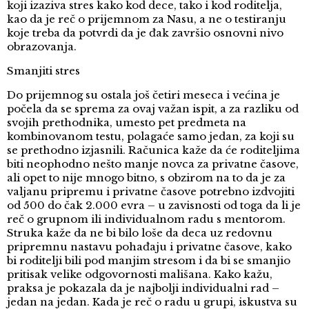
koji izaziva stres kako kod dece, tako i kod roditelja,
kao da je reč o prijemnom za Nasu, a ne o testiranju
koje treba da potvrdi da je đak završio osnovni nivo
obrazovanja.
Smanjiti stres
Do prijemnog su ostala još četiri meseca i većina je
počela da se sprema za ovaj važan ispit, a za razliku od
svojih prethodnika, umesto pet predmeta na
kombinovanom testu, polagaće samo jedan, za koji su
se prethodno izjasnili. Računica kaže da će roditeljima
biti neophodno nešto manje novca za privatne časove,
ali opet to nije mnogo bitno, s obzirom na to da je za
valjanu pripremu i privatne časove potrebno izdvojiti
od 500 do čak 2.000 evra – u zavisnosti od toga da li je
reč o grupnom ili individualnom radu s mentorom.
Struka kaže da ne bi bilo loše da deca uz redovnu
pripremnu nastavu pohađaju i privatne časove, kako
bi roditelji bili pod manjim stresom i da bi se smanjio
pritisak velike odgovornosti mališana. Kako kažu,
praksa je pokazala da je najbolji individualni rad –
jedan na jedan. Kada je reč o radu u grupi, iskustva su