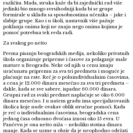
različita. Mada, struka kaže da bi zajednički rad više
jedinki bio mnogo svrsihodniji kada bi se grupe
formirale u skladu sa sposobnostima učenika – jake i
slabije grupe. Kao i u školi, nastavnik više pažnje
poklanja onima koji ne znaju nego onima kojima je
pomoć potrebna tek reda radi.
Za svakog po nešto
Prema pisanju beogradskih medija, nekoliko privatnih
škola organizuje pripreme i časove za polaganje male
mature u Beogradu. Neke od njih u cenu imaju
uračunatu pripremu za sva tri predmeta i moguće je
plaćanje na rate. Reč je o poluindividualnim časovima,
a cena je 12.000 dinara mesečno za sva tri predmeta –
dakle, kada se sve sabere, ispadne 60.000 dinara.
Grupni rad za svaki predmet naplaćuje se oko 6.000
dinara mesečno. I u našem gradu ima specijalizovanih
školica koje nude ovakav oblik stručne pomoći. Kada
je reč o individualnim časovima, beogradska cena
jednog časa odnosno dvočasa iznosi oko 15 evra. U
Pančevu je ona nešto niža – nekoliko stotina dinara
manje. Kada se uzme u obzir da je neophodno održati