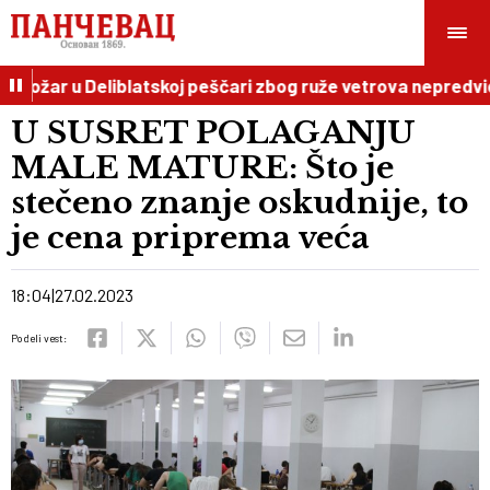
Požar u Deliblatskoj peščari zbog ruže vetrova nepredvidi
U SUSRET POLAGANJU
MALE MATURE: Što je
stečeno znanje oskudnije, to
je cena priprema veća
18:04
27.02.2023
Podeli vest: