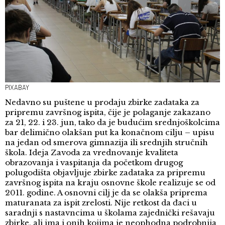
PIXABAY
Nedavno su puštene u prodaju zbirke zadataka za
pripremu završnog ispita, čije je polaganje zakazano
za 21, 22. i 23. jun, tako da je budućim srednjoškolcima
bar delimično olakšan put ka konačnom cilju – upisu
na jedan od smerova gimnazija ili srednjih stručnih
škola. Ideja
Zavoda za vrednovanje kvaliteta
obrazovanja i vaspitanja
da početkom drugog
polugodišta objavljuje zbirke zadataka za pripremu
završnog ispita na kraju osnovne škole realizuje se od
2011. godine. A osnovni cilj je da se olakša priprema
maturanata za ispit zrelosti. Nije retkost da đaci u
saradnji s nastavncima u školama zajednički rešavaju
zbirke, ali ima i onih kojima je neophodna podrobnija