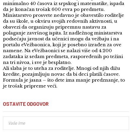
minimalno 40 časova iz srpskog i matematike, ispada
da je konačan trošak 600 evra po predmetu.
Ministarstvo prosvete nedavno je obavestilo roditelje
da su škole, u okviru svojih redovnih aktivnosti, u
obavezi da organizuju pripremnu nastavu za
polaganje završnog ispita. Iz nadležnog ministarstva
podsećaju javnost da učenici mogu da vežbaju i na
portalu eVežbaonica, koji je posebno izrađen za ove
namene. Na eVežbaonici se nalazi više od 4.200
zadataka iz sedam predmeta, raspoređenih po težini
na tri nivoa, i sve je besplatno.
Ali slaba je to uteha za roditelje. Mnogi od njih dižu
kredite, pozajmljuju novac da bi deci platili časove.
Formula je jasna – što dete ima manje predznanje, to
je trošak pripreme veći.
OSTAVITE ODGOVOR