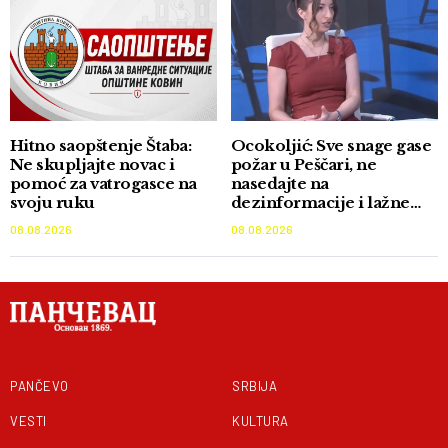
Hitno saopštenje Štaba:
Ocokoljić: Sve snage gase
Ne skupljajte novac i
požar u Peščari, ne
pomoć za vatrogasce na
nasedajte na
svoju ruku
dezinformacije i lažne
akcije
08.08.2026
08.08.2026
PANČEVO
SRBIJA
VESTI
KULTURA