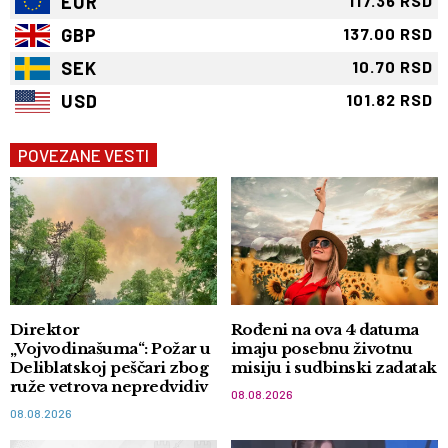
EUR
117.36 RSD
GBP
137.00 RSD
SEK
10.70 RSD
USD
101.82 RSD
POVEZANE VESTI
Direktor
Rođeni na ova 4 datuma
„Vojvodinašuma“: Požar u
imaju posebnu životnu
Deliblatskoj peščari zbog
misiju i sudbinski zadatak
ruže vetrova nepredvidiv
08.08.2026
08.08.2026