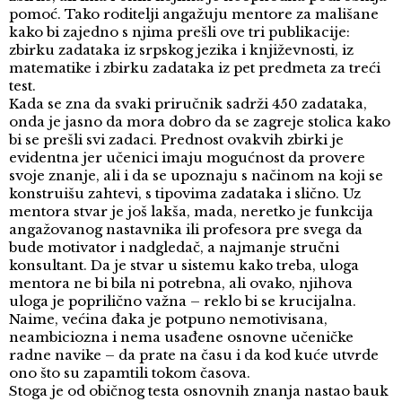
pomoć. Tako roditelji angažuju mentore za mališane
kako bi zajedno s njima prešli ove tri publikacije:
zbirku zadataka iz srpskog jezika i književnosti, iz
matematike i zbirku zadataka iz pet predmeta za treći
test.
Kada se zna da svaki priručnik sadrži 450 zadataka,
onda je jasno da mora dobro da se zagreje stolica kako
bi se prešli svi zadaci. Prednost ovakvih zbirki je
evidentna jer učenici imaju mogućnost da provere
svoje znanje, ali i da se upoznaju s načinom na koji se
konstruišu zahtevi, s tipovima zadataka i slično. Uz
mentora stvar je još lakša, mada, neretko je funkcija
angažovanog nastavnika ili profesora pre svega da
bude motivator i nadgledač, a najmanje stručni
konsultant. Da je stvar u sistemu kako treba, uloga
mentora ne bi bila ni potrebna, ali ovako, njihova
uloga je poprilično važna – reklo bi se krucijalna.
Naime, većina đaka je potpuno nemotivisana,
neambiciozna i nema usađene osnovne učeničke
radne navike – da prate na času i da kod kuće utvrde
ono što su zapamtili tokom časova.
Stoga je od običnog testa osnovnih znanja nastao bauk