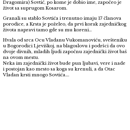
Dragomira) Sovtić, po kome je dobio ime, započeo je
život sa suprugom Kosarom.
Granali su stablo Sovtića i trenutno imaju 17 članova
porodice, a Krsta je poželeo, da prvi korak zajedničkog
života napravi tamo gde su mu koreni…
Hvala od srca Ocu Vladanu Vukomanoviću, svešteniku
u Bogorodici Ljeviškoj, na blagoslovu i podršci da ovo
dvoje divnih, mladih ljudi započnu zajednički život baš
na ovom mestu.
Neka im zajednički život bude pun ljubavi, vere i nade
i postojan kao mesto sa koga su krenuli, a da Otac
Vladan krsti mnogo Sovtića….