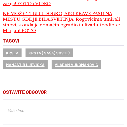
zasija! FOTO i VIDEO
NE MOŽE TI BITI DOBRO, AKO KRAVE PASU NA
MESTU GDE JE BILA SVETINJA: Rogovićima umirali
sinovi, a onda je domaćin ogradio tu livadu i rodio se
Marjan! FOTO
TAGOVI
KRSTA
KRSTA ( SAŠA) SOVTIĆ
MANASTIR LJEVISKA
VLADAN VUKOMANOVIC
OSTAVITE ODGOVOR