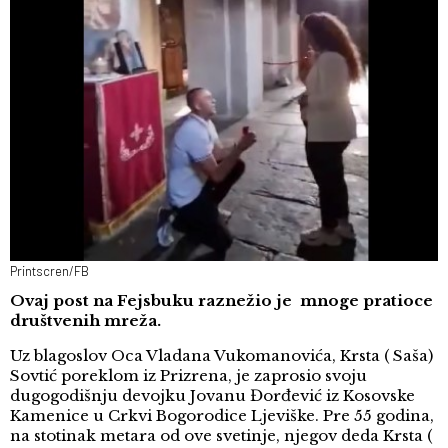
Printscren/FB
Ovaj post na Fejsbuku raznežio je mnoge pratioce
društvenih mreža.
Uz blagoslov Oca Vladana Vukomanovića, Krsta ( Saša)
Sovtić poreklom iz Prizrena, je zaprosio svoju
dugogodišnju devojku Jovanu Đorđević iz Kosovske
Kamenice u Crkvi Bogorodice Ljeviške. Pre 55 godina,
na stotinak metara od ove svetinje, njegov deda Krsta (