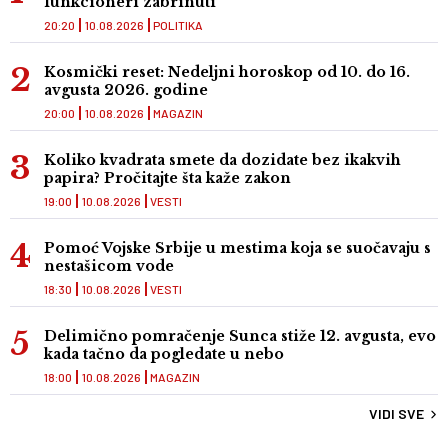
funkcioneri zabrinuti
20:20
10.08.2026
POLITIKA
Kosmički reset: Nedeljni horoskop od 10. do 16.
avgusta 2026. godine
20:00
10.08.2026
MAGAZIN
Koliko kvadrata smete da dozidate bez ikakvih
papira? Pročitajte šta kaže zakon
19:00
10.08.2026
VESTI
Pomoć Vojske Srbije u mestima koja se suočavaju s
nestašicom vode
18:30
10.08.2026
VESTI
Delimično pomračenje Sunca stiže 12. avgusta, evo
kada tačno da pogledate u nebo
18:00
10.08.2026
MAGAZIN
VIDI SVE