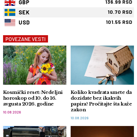
GBP
136.99 RSD
SEK
10.70 RSD
USD
101.55 RSD
POVEZANE VESTI
Kosmički reset: Nedeljni
Koliko kvadrata smete da
horoskop od 10. do 16.
dozidate bez ikakvih
avgusta 2026. godine
papira? Pročitajte šta kaže
zakon
10.08.2026
10.08.2026