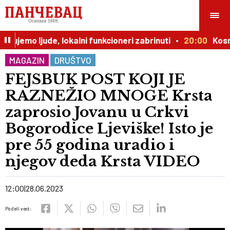
ujemo ljude, lokalni funkcioneri zabrinuti
20:00
Kosmičk
MAGAZIN
DRUŠTVO
FEJSBUK POST KOJI JE
RAZNEŽIO MNOGE Krsta
zaprosio Jovanu u Crkvi
Bogorodice Ljeviške! Isto je
pre 55 godina uradio i
njegov deda Krsta VIDEO
12:00
28.06.2023
Podeli vest: