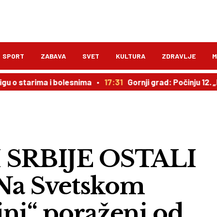
SPORT
ZABAVA
SVET
KULTURA
ZDRAVLJE
M
arima i bolesnima
17:31
Gornji grad: Počinju 12. „Preobra
 SRBIJE OSTALI
a Svetskom
ini“ poraženi od