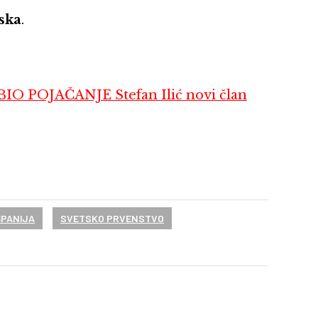
ska
.
POJAČANJE Stefan Ilić novi član
ŠPANIJA
SVETSKO PRVENSTVO