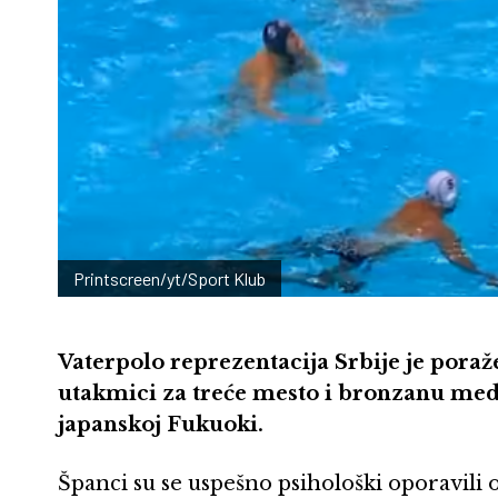
Printscreen/yt/Sport Klub
Vaterpolo reprezentacija Srbije je poražena
utakmici za treće mesto i bronzanu med
japanskoj Fukuoki.
Španci su se uspešno psihološki oporavili 