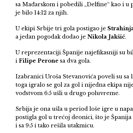
sa Mađarskom i pobedili „Delfine“ kao i u
je bilo 14:12 za njih.
U ekipi Srbije tri gola postigao je
Strahinj
a jedan pogodak dodao je
Nikola Jakšić
.
U reprezentaciji Španije najefikasniji su bi
i
Filipe Perone
sa dva gola.
Izabranici Uroša Stevanovića poveli su sa 1
toga igralo se gol za gol i nijedna ekipa nij
vođstvom 6:5 ušli u drugo poluvreme.
Srbija je ona ušla u period loše igre u nap
postigla gol u trećoj deonici, što je Španija 
i sa 9:5 i tako rešila utakmicu.