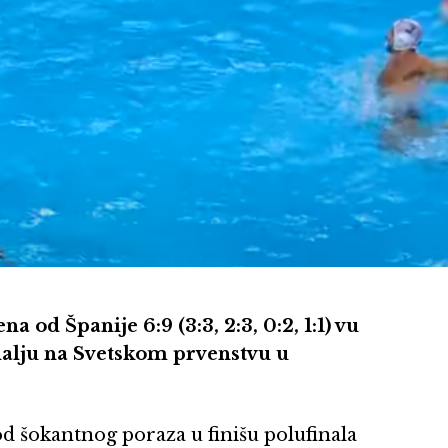
 od Španije 6:9 (3:3, 2:3, 0:2, 1:1) vu
alju na Svetskom prvenstvu u
od šokantnog poraza u finišu polufinala