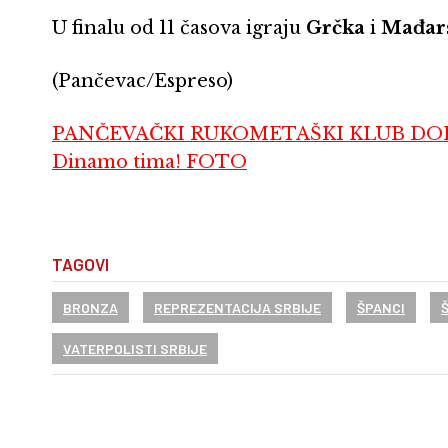
U finalu od 11 časova igraju
Grčka
i
Mađar
(Pančevac/Espreso)
PANČEVAČKI RUKOMETAŠKI KLUB DOBIO 
Dinamo tima! FOTO
TAGOVI
BRONZA
REPREZENTACIJA SRBIJE
ŠPANCI
VATERPOLISTI SRBIJE