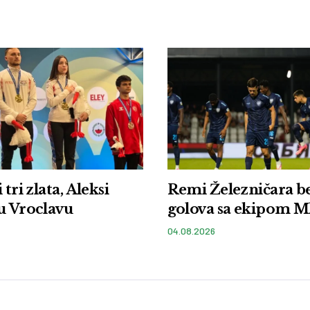
 tri zlata, Aleksi
Remi Železničara b
u Vroclavu
golova sa ekipom M
04.08.2026