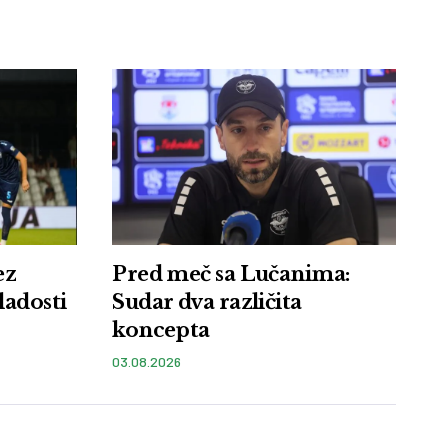
ez
Pred meč sa Lučanima:
ladosti
Sudar dva različita
koncepta
03.08.2026