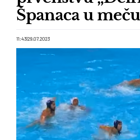
Španaca u meču 
11:43
29.07.2023