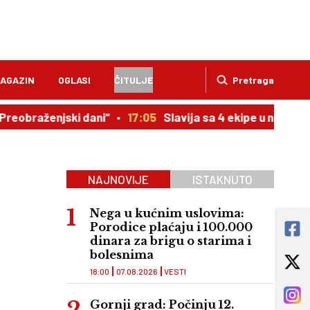
AGAZIN
OGLASI
ČITULJE
Pretraga
ženjski dani“
17:05
Slavija sa 4 ekipe u novoj sezoni i d
NAJNOVIJE
ISTAKNUTO
Nega u kućnim uslovima:
Porodice plaćaju i 100.000
dinara za brigu o starima i
bolesnima
18:00
07.08.2026
VESTI
Gornji grad: Počinju 12.