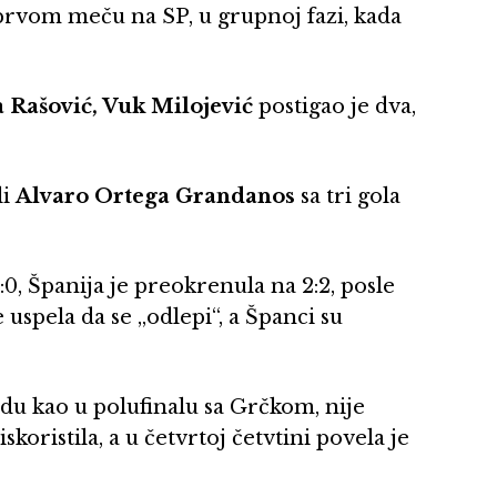
 prvom meču na SP, u grupnoj fazi, kada
a Rašović, Vuk Milojević
postigao je dva,
li
Alvaro Ortega Grandanos
sa tri gola
:0, Španija je preokrenula na 2:2, posle
e uspela da se „odlepi“, a Španci su
adu kao u polufinalu sa Grčkom, nije
iskoristila, a u četvrtoj četvtini povela je