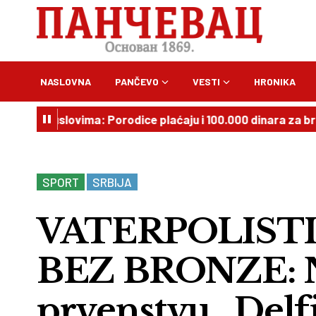
NASLOVNA
PANČEVO
VESTI
HRONIKA
 uslovima: Porodice plaćaju i 100.000 dinara za brigu o st
SPORT
SRBIJA
VATERPOLISTI
BEZ BRONZE: N
prvenstvu „Delf