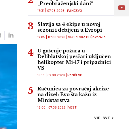
„Preobraženjski dani“
17:31
07.08.2026
PANČEVO
Slavija sa 4 ekipe u novoj
sezoni i debijem u Evropi
17:05
07.08.2026
SPORTSKA DEŠAVANJA
U gašenje požara u
Deliblatskoj peščari uključen
helikopter Mi-17 i pripadnici
VS
16:13
07.08.2026
PANČEVO
Računica za povraćaj akcize
na dizel: Evo šta kažu iz
Ministarstva
16:00
07.08.2026
VESTI
VIDI SVE