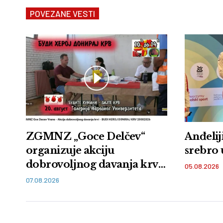
POVEZANE VESTI
ZGMNZ „Goce Delčev“
Anđeliji
organizuje akciju
srebro 
dobrovoljnog davanja krvi
05.08.2026
u Vranju: Budi heroj,
07.08.2026
doniraj krv