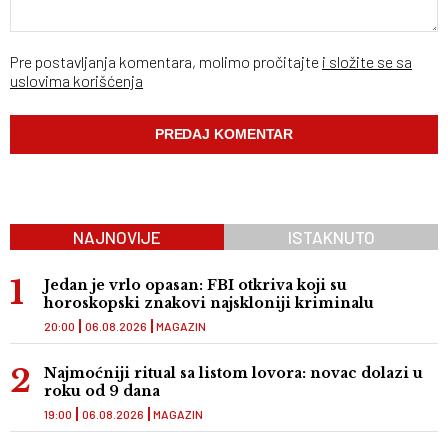
Pre postavljanja komentara, molimo pročitajte
i složite se sa
uslovima korišćenja
NAJNOVIJE
ISTAKNUTO
Jedan je vrlo opasan: FBI otkriva koji su
horoskopski znakovi najskloniji kriminalu
20:00
06.08.2026
MAGAZIN
Najmoćniji ritual sa listom lovora: novac dolazi u
roku od 9 dana
19:00
06.08.2026
MAGAZIN