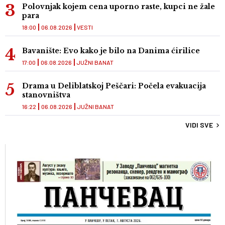
Polovnjak kojem cena uporno raste, kupci ne žale
para
18:00
06.08.2026
VESTI
Bavanište: Evo kako je bilo na Danima ćirilice
17:00
06.08.2026
JUŽNI BANAT
Drama u Deliblatskoj Peščari: Počela evakuacija
stanovništva
16:22
06.08.2026
JUŽNI BANAT
VIDI SVE