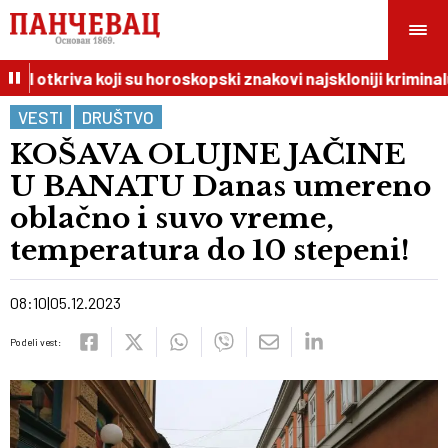
I otkriva koji su horoskopski znakovi najskloniji kriminalu
VESTI
DRUŠTVO
KOŠAVA OLUJNE JAČINE
U BANATU Danas umereno
oblačno i suvo vreme,
temperatura do 10 stepeni!
08:10
05.12.2023
Podeli vest: