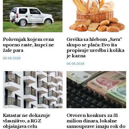
Polovnjak kojem cena
Greška sa hlebom „Sava“
uporno raste, kupci ne
skupo se plaća: Evo šta
žale para
propisuje uredba i kolika
je kazna
06.08.2026
06.08.2026
Katastar ne dokazuje
Otvoren konkurs za 31
vlasništvo, a RGZ
milion dinara, lokalne
objašnjava celu
samouprave imaju rok do