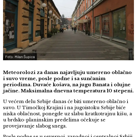
Foto: Milan Šupica
Meteorolozi za danas najavljuju umereno oblačno
i suvo vreme, posle podne i sa sunčanim
periodima. Duvaće košava, na jugu Banata i olujne
jačine. Maksimalna dnevna temperatura 10 stepeni.
U većem delu Srbije danas će biti umereno oblačno i
suvo. U Timočkoj Krajini i na jugoistoku Srbije biće
niska oblačnost, ponegde uz slabu kratkotrajnu kišu, a
u brdsko-planinskim predelima očekuje se
provejavanje slabog snega.
Posle podne se u severnoj, zapadnoj i centralnoj Srbiji