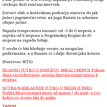
očekuju duži sunčani intervali.
Duvaće slab, u košavskom području umeren do jak
južni i jugoistočni vetar, na jugu Banata sa udarima
olujne jačine.
Najniža temperatura iznosiće od -5 do 0 stepeni, a
najviša od 2 stepena u Negotinskoj Krajini do 10
stepeni na zapadu Srbije.
U sredu će biti hladnije vreme, sa mogućim
padavinama, a u Banatu će i dalje duvati jaka košava.
(Pančevac/RTS)
HLADNO JUTRO U PANČEVU, MRAZ I MINUS Tokom
dana razvedravanje, najviša dnevna temperatura 4
stepena
SUTRA NAJHLADNIJE JUTRO U NEDELJI PRED
NAMA Mraz i temperatura od minus 7 do nule, a evo
kakvo će vreme biti do petka
TAGOVI