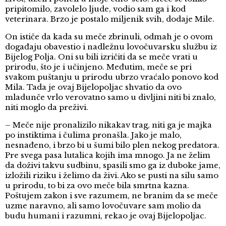
pripitomilo, zavolelo ljude, vodio sam ga i kod
veterinara. Brzo je postalo miljenik svih, dodaje Mile.
On ističe da kada su meče zbrinuli, odmah je o ovom
događaju obavestio i nadležnu lovočuvarsku službu iz
Bijelog Polja. Oni su bili izričiti da se meče vrati u
prirodu, što je i učinjeno. Međutim, meče se pri
svakom puštanju u prirodu ubrzo vraćalo ponovo kod
Mila. Tada je ovaj Bijelopoljac shvatio da ovo
mladunče vrlo verovatno samo u divljini niti bi znalo,
niti moglo da preživi.
– Meče nije pronalizilo nikakav trag, niti ga je majka
po instiktima i čulima pronašla. Jako je malo,
nesnađeno, i brzo bi u šumi bilo plen nekog predatora.
Pre svega pasa lutalica kojih ima mnogo. Ja ne želim
da doživi takvu sudbinu, spasili smo ga iz duboke jame,
izložili riziku i želimo da živi. Ako se pusti na silu samo
u prirodu, to bi za ovo meče bila smrtna kazna.
Poštujem zakon i sve razumem, ne branim da se meče
uzme naravno, ali samo lovočuvare sam molio da
budu humani i razumni, rekao je ovaj Bijelopoljac.