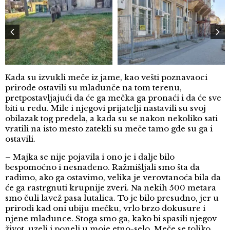
Kada su izvukli meče iz jame, kao vešti poznavaoci
prirode ostavili su mladunče na tom terenu,
pretpostavljajući da će ga mečka ga pronaći i da će sve
biti u redu. Mile i njegovi prijatelji nastavili su svoj
obilazak tog predela, a kada su se nakon nekoliko sati
vratili na isto mesto zatekli su meče tamo gde su ga i
ostavili.
– Majka se nije pojavila i ono je i dalje bilo
bespomoćno i nesnađeno. Ražmišljali smo šta da
radimo, ako ga ostavimo, velika je verovtanoća bila da
će ga rastrgnuti krupnije zveri. Na nekih 500 metara
smo čuli lavež pasa lutalica. To je bilo presudno, jer u
prirodi kad oni ubiju mečku, vrlo brzo dokusure i
njene mladunce. Stoga smo ga, kako bi spasili njegov
život, uzeli i poneli u moje etno-selo. Meče se toliko