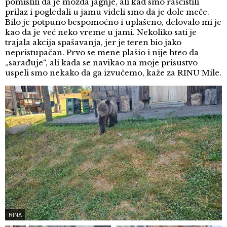
pomislili da je možda jagnje, ali kad smo raščistili
prilaz i pogledali u jamu videli smo da je dole meče.
Bilo je potpuno bespomoćno i uplašeno, delovalo mi je
kao da je već neko vreme u jami. Nekoliko sati je
trajala akcija spašavanja, jer je teren bio jako
nepristupačan. Prvo se mene plašio i nije hteo da
„sarađuje“, ali kada se navikao na moje prisustvo
uspeli smo nekako da ga izvučemo, kaže za RINU Mile.
RINA