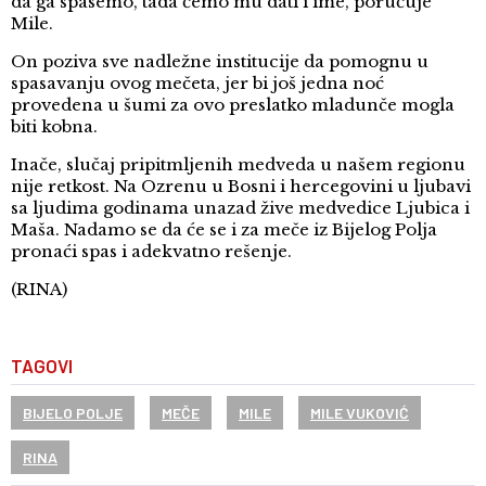
da ga spasemo, tada ćemo mu dati i ime, poručuje
Mile.
On poziva sve nadležne institucije da pomognu u
spasavanju ovog mečeta, jer bi još jedna noć
provedena u šumi za ovo preslatko mladunče mogla
biti kobna.
Inače, slučaj pripitmljenih medveda u našem regionu
nije retkost. Na Ozrenu u Bosni i hercegovini u ljubavi
sa ljudima godinama unazad žive medvedice Ljubica i
Maša. Nadamo se da će se i za meče iz Bijelog Polja
pronaći spas i adekvatno rešenje.
(RINA)
TAGOVI
BIJELO POLJE
MEČE
MILE
MILE VUKOVIĆ
RINA