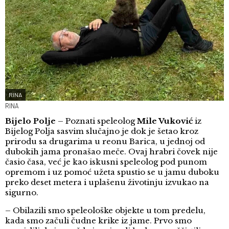
RINA
RINA
Bijelo Polje
– Poznati speleolog
Mile Vuković
iz
Bijelog Polja sasvim slučajno je dok je šetao kroz
prirodu sa drugarima u reonu Barica, u jednoj od
dubokih jama pronašao meče. Ovaj hrabri čovek nije
časio časa, već je kao iskusni speleolog pod punom
opremom i uz pomoć užeta spustio se u jamu duboku
preko deset metera i uplašenu životinju izvukao na
sigurno.
– Obilazili smo speleološke objekte u tom predelu,
kada smo začuli čudne krike iz jame. Prvo smo