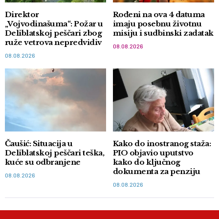
Direktor
Rođeni na ova 4 datuma
„Vojvodinašuma“: Požar u
imaju posebnu životnu
Deliblatskoj peščari zbog
misiju i sudbinski zadatak
ruže vetrova nepredvidiv
08.08.2026
08.08.2026
Čaušić: Situacija u
Kako do inostranog staža:
Deliblatskoj peščari teška,
PIO objavio uputstvo
kuće su odbranjene
kako do ključnog
dokumenta za penziju
08.08.2026
08.08.2026