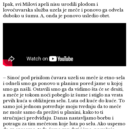
Ipak, svi Milovi apeli nisu urodili plodom i
lovočuvarska služba uzela je meče i ponovo ga odvela
duboko u šumu. A, onda je ponovo usledio obrt.
– Sinoć pod prisilom čuvara uzeli su meče iz etno-sela
i odneli smo ga ponovo u planinu pored jame u kojoj
smo ga našli. Ostavili smo ga da vidimo šta će se desiti,
a meče je tokom noći pobeglo iz šume i stiglo na vrata
prvih kuća u obližnjem selu. Luta od kuće do kuće. To
samo još jednom potvrđuje moju tvrdnju da to meče
ne može samo da preživi u planini, kako to ti
stručnjaci predviđaju. Danas nastavljamo borbu i
potragu za tim mečetom koje luta po selu. Ako uspemo