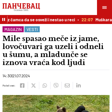
z čamca da se osveži i nestao u reci
22:07
Muškarac pog
MAGAZIN
VESTI
Mile spasao meče iz jame,
lovočuvari ga uzeli i odneli
u šumu, a mladunče se
iznova vraća kod ljudi
14:30
21.07.2024
Podeli vest: