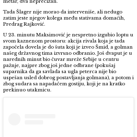
metar, dva neprecizan.
Tada Šlager nije morao da interveniše, ali nedugo
zatim jeste njegov kolega među stativama domaćih,
Predrag Rajković.
U 23. minutu Maksimović je nespretno izgubio loptu u
svom kaznenom prostoru: akcija rivala koja je tada
započela dovela je do šuta koji je izveo Šmid, a golman
našeg državnog tima izvrsno odbranio. Još dvaput je u
narednih minut bio čuvar mreže Srbije u centru
pažnje, najpre zbog još jedne odbrane (pokušaj
suparnika da ga savlada sa ugla peterca nije bio
uspešan usled dobrog postavljanja golmana), a potom i
zbog sudara sa napadačem gostiju, koji je na kratko
prekinuo utakmicu.