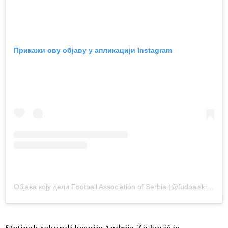
Прикажи ову објаву у апликацији Instagram
Објава коју дели Football Association of Serbia (@fudbalskisavezsrbije)