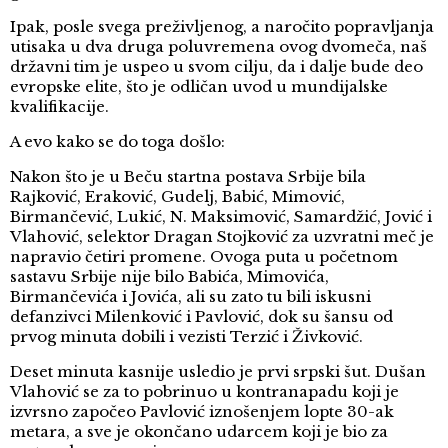
Ipak, posle svega preživljenog, a naročito popravljanja
utisaka u dva druga poluvremena ovog dvomeča, naš
državni tim je uspeo u svom cilju, da i dalje bude deo
evropske elite, što je odličan uvod u mundijalske
kvalifikacije.
A evo kako se do toga došlo:
Nakon što je u Beču startna postava Srbije bila
Rajković, Eraković, Gudelj, Babić, Mimović,
Birmančević, Lukić, N. Maksimović, Samardžić, Jović i
Vlahović, selektor Dragan Stojković za uzvratni meč je
napravio četiri promene. Ovoga puta u početnom
sastavu Srbije nije bilo Babića, Mimovića,
Birmančevića i Jovića, ali su zato tu bili iskusni
defanzivci Milenković i Pavlović, dok su šansu od
prvog minuta dobili i vezisti Terzić i Živković.
Deset minuta kasnije usledio je prvi srpski šut. Dušan
Vlahović se za to pobrinuo u kontranapadu koji je
izvrsno započeo Pavlović iznošenjem lopte 30-ak
metara, a sve je okončano udarcem koji je bio za