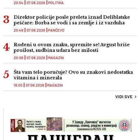
20:54
07.08.2026
POLITIKA
Direktor policije posle preleta iznad Deliblatske
peščare: Borba se vodi i sa zemlje i iz vazduha
20:49
07.08.2026
PANČEVO
Rođeni u ovom znaku, spremite se! Avgust briše
prošlost, sudbina udara bez milosti
20:06
07.08.2026
MAGAZIN
Šta vam telo poručuje? Ovo su znakovi nedostatka
vitamina i minerala
19:00
07.08.2026
MAGAZIN
VIDI SVE