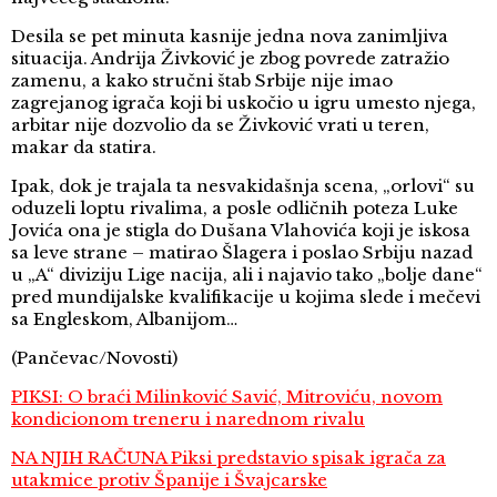
Desila se pet minuta kasnije jedna nova zanimljiva
situacija. Andrija Živković je zbog povrede zatražio
zamenu, a kako stručni štab Srbije nije imao
zagrejanog igrača koji bi uskočio u igru umesto njega,
arbitar nije dozvolio da se Živković vrati u teren,
makar da statira.
Ipak, dok je trajala ta nesvakidašnja scena, „orlovi“ su
oduzeli loptu rivalima, a posle odličnih poteza Luke
Jovića ona je stigla do Dušana Vlahovića koji je iskosa
sa leve strane – matirao Šlagera i poslao Srbiju nazad
u „A“ diviziju Lige nacija, ali i najavio tako „bolje dane“
pred mundijalske kvalifikacije u kojima slede i mečevi
sa Engleskom, Albanijom…
(Pančevac/Novosti)
PIKSI: O braći Milinković Savić, Mitroviću, novom
kondicionom treneru i narednom rivalu
NA NJIH RAČUNA Piksi predstavio spisak igrača za
utakmice protiv Španije i Švajcarske