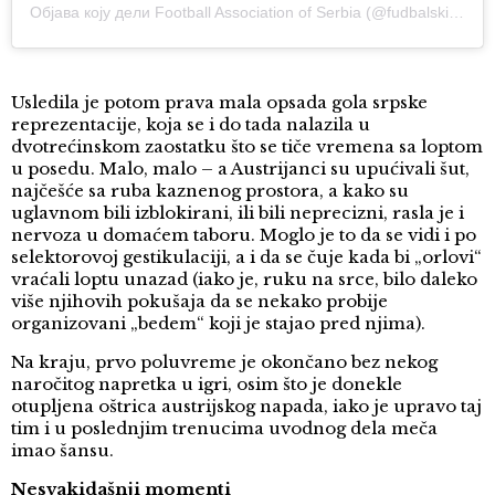
Објава коју дели Football Association of Serbia (@fudbalskisavezsrbije)
Usledila je potom prava mala opsada gola srpske
reprezentacije, koja se i do tada nalazila u
dvotrećinskom zaostatku što se tiče vremena sa loptom
u posedu. Malo, malo – a Austrijanci su upućivali šut,
najčešće sa ruba kaznenog prostora, a kako su
uglavnom bili izblokirani, ili bili neprecizni, rasla je i
nervoza u domaćem taboru. Moglo je to da se vidi i po
selektorovoj gestikulaciji, a i da se čuje kada bi „orlovi“
vraćali loptu unazad (iako je, ruku na srce, bilo daleko
više njihovih pokušaja da se nekako probije
organizovani „bedem“ koji je stajao pred njima).
Na kraju, prvo poluvreme je okončano bez nekog
naročitog napretka u igri, osim što je donekle
otupljena oštrica austrijskog napada, iako je upravo taj
tim i u poslednjim trenucima uvodnog dela meča
imao šansu.
Nesvakidašnji momenti