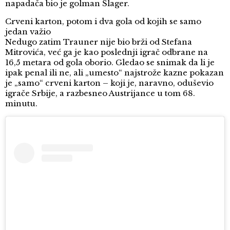
napadača bio je golman Šlager.
Crveni karton, potom i dva gola od kojih se samo
jedan važio
Nedugo zatim Trauner nije bio brži od Stefana
Mitrovića, već ga je kao poslednji igrač odbrane na
16,5 metara od gola oborio. Gledao se snimak da li je
ipak penal ili ne, ali „umesto“ najstrože kazne pokazan
je „samo“ crveni karton – koji je, naravno, oduševio
igrače Srbije, a razbesneo Austrijance u tom 68.
minutu.