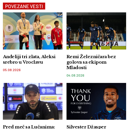
POVEZANE VESTI
Anđeliji tri zlata, Aleksi
Remi Železničara bez
srebro u Vroclavu
golova sa ekipom
Mladosti
05.08.2026
04.08.2026
Pred meč sa Lučanima:
Silvester Džasper