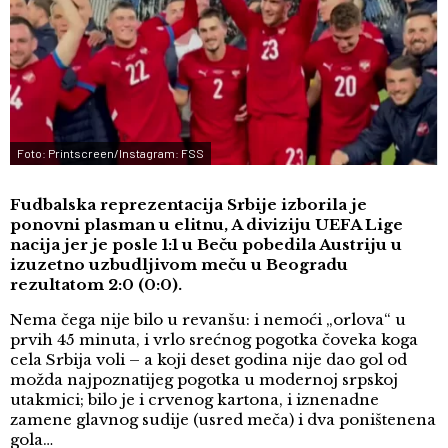
Foto: Printscreen/Instagram: FSS
Fudbalska reprezentacija Srbije izborila je
ponovni plasman u elitnu, A diviziju UEFA Lige
nacija jer je posle 1:1 u Beču pobedila Austriju u
izuzetno uzbudljivom meču u Beogradu
rezultatom 2:0 (0:0).
Nema čega nije bilo u revanšu: i nemoći „orlova“ u
prvih 45 minuta, i vrlo srećnog pogotka čoveka koga
cela Srbija voli – a koji deset godina nije dao gol od
možda najpoznatijeg pogotka u modernoj srpskoj
utakmici; bilo je i crvenog kartona, i iznenadne
zamene glavnog sudije (usred meča) i dva poništenena
gola…