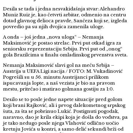
Desila se tada i jedna nesvakidašnja stvar: Alehandro
Muniz Ruiz je, kao četvrti arbitar, odmenio na centru
dotad glavnog delioca pravde, Sančeza koji se, izgleda
povredio pa su njih dvojica zamenila uloge.
A onda – još jedna „nova uloga“ – Nemanja
Maksimović je postao strelac. Prvi put otkad igra za
seniorsku reprezentaciju Srbiju. Prvi put od „onog“
gola Brazilcima u finalu omladinskog prvenstva sveta.
Nemanja Maksimović slavi gol na meču Srbija –
Austrija u UEFA Ligi nacija / FOTO: M. Vukadinović
Pogrešili su u 56. minutu Austrijanci prilikom
ispucavanja lopte, a naš vezista je bio na pravom
mestu, pritrčao i matirao golmana gostiju za 1:0.
Desilo se to posle jedne napete situacije pred golom
koji brani Rajković, ali i prvog dalekometnog srpskog
šuta, za šta se pobrinuo Lukić. Postignuti pogodak,
naravno, dao je krila ekipi koja je došla do vođstva, pa
je tako nedugo posle njega Vlahović odlično uočio
kretnju Jovića u kontri, a samo delić sekundi brži od