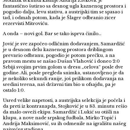
Stotinak sekundi kasnije Andrija Živković je
fantastično šutirao sa desnog ugla kaznenog prostora i
pogodio dalju, levu stativu, a austrijski tim se spasao i
tad, i odmah potom, kada je Šlager odbranio zicer
rezervisti Mitroviću.
A onda – novi gol. Bar se tako isprva činilo…
Jović je sve započeo odličnim dodavanjem, Samardžić
je u desnom delu kaznenog prostora driblingom
prevario odbranu, pogodio je potom prečku, a na
pravom mestu se našao Dušan Vlahović i doneo 2:0
Srbiji svojim prvim golom u dresu „orlova“ posle dve
godine. Ali, posle pregleda snimka, ustanovljeno je da
je nekoliko sekundi ranije, još prilikom dodavanja na
sredini terena, naš državni tim bio u ofsajdu, pa je
ostalo 1:0.
Usred velike napetosti, a austrijska selekcija je počela i
da preti iz kontranapda, Stojković je u 83. minutu rešio
da malo osveži ekipu. Samardžić i Lukić su otišli na
klupu, a nove nade srpskog fudbala, Mirko Topić i
Andrija Maksimović, su ih odmenile na igralištu našeg
najvećeg stadiona.