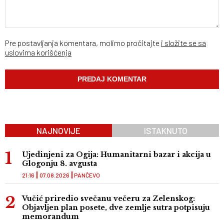
Pre postavljanja komentara, molimo pročitajte
i složite se sa
uslovima korišćenja
NAJNOVIJE
ISTAKNUTO
Ujedinjeni za Ogija: Humanitarni bazar i akcija u
Glogonju 8. avgusta
21:16
07.08.2026
PANČEVO
Vučić priredio svečanu večeru za Zelenskog:
Objavljen plan posete, dve zemlje sutra potpisuju
memorandum