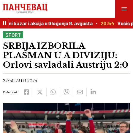
ni bazar i akcija u Glogonju 8. avgusta
20:54
Vučić prir
SPORT
SRBIJA IZBORILA
PLASMAN U A DIVIZIJU:
Orlovi savladali Austriju 2:0
22:50
23.03.2025
Podeli vest: