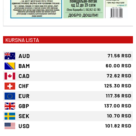
KURSNA LISTA
AUD
71.56 RSD
BAM
60.00 RSD
CAD
72.62 RSD
CHF
125.30 RSD
EUR
117.36 RSD
GBP
137.00 RSD
SEK
10.70 RSD
USD
101.82 RSD