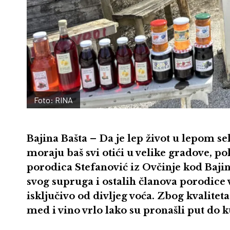
Foto: RINA
Bajina Bašta – Da je lep život u lepom s
moraju baš svi otići u velike gradove, 
porodica Stefanović iz Ovčinje kod Baj
svog supruga i ostalih članova porodice 
isključivo od divljeg voća. Zbog kvaliteta
med i vino vrlo lako su pronašli put do 