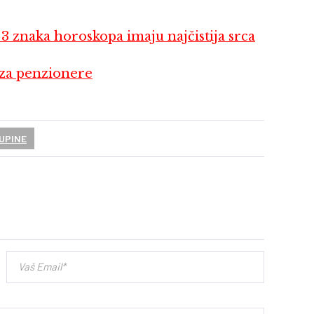
3 znaka horoskopa imaju najčistija srca
 za penzionere
UPINE