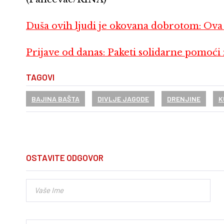
Duša ovih ljudi je okovana dobrotom: Ova 
Prijave od danas: Paketi solidarne pomoći
TAGOVI
BAJINA BAŠTA
DIVLJE JAGODE
DRENJINE
K
OSTAVITE ODGOVOR