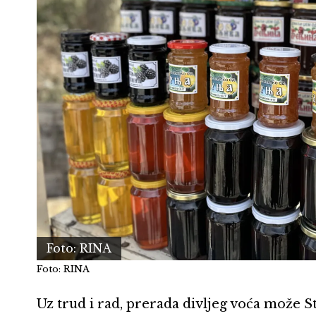
Foto: RINA
Foto: RINA
Uz trud i rad, prerada divljeg voća može 