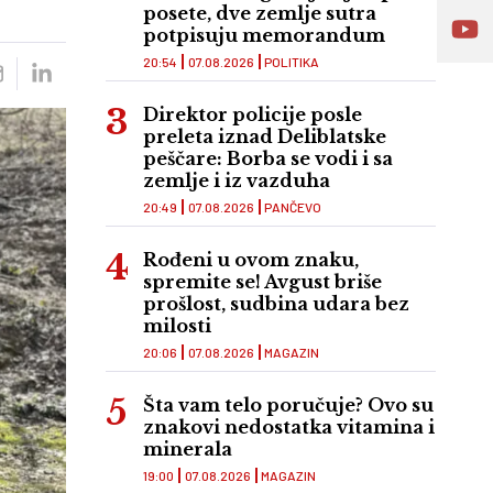
posete, dve zemlje sutra
potpisuju memorandum
20:54
07.08.2026
POLITIKA
Direktor policije posle
preleta iznad Deliblatske
peščare: Borba se vodi i sa
zemlje i iz vazduha
20:49
07.08.2026
PANČEVO
Rođeni u ovom znaku,
spremite se! Avgust briše
prošlost, sudbina udara bez
milosti
20:06
07.08.2026
MAGAZIN
Šta vam telo poručuje? Ovo su
znakovi nedostatka vitamina i
minerala
19:00
07.08.2026
MAGAZIN