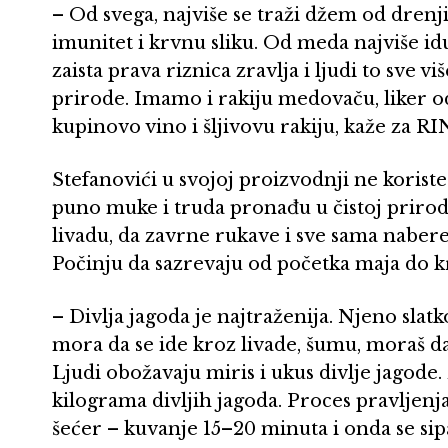
– Od svega, najviše se traži džem od drenji
imunitet i krvnu sliku. Od meda najviše id
zaista prava riznica zravlja i ljudi to sve v
prirode. Imamo i rakiju medovaču, liker o
kupinovo vino i šljivovu rakiju, kaže za R
Stefanovići u svojoj proizvodnji ne korist
puno muke i truda pronađu u čistoj prirod
livadu, da zavrne rukave i sve sama nabere
Počinju da sazrevaju od početka maja do kr
– Divlja jagoda je najtraženija. Njeno slat
mora da se ide kroz livade, šumu, moraš da 
Ljudi obožavaju miris i ukus divlje jagode.
kilograma divljih jagoda. Proces pravljenja
šećer – kuvanje 15–20 minuta i onda se sipa