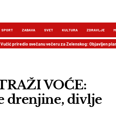
SPORT
ZABAVA
SVET
KULTURA
ZDRAVLJE
M
priredio svečanu večeru za Zelenskog: Objavljen plan pose
 TRAŽI VOĆE:
 drenjine, divlje