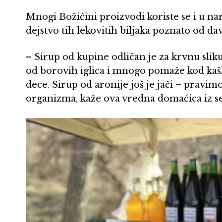
Mnogi Božičini proizvodi koriste se i u na
dejstvo tih lekovitih biljaka poznato od da
– Sirup od kupine odličan je za krvnu sli
od borovih iglica i mnogo pomaže kod kašlj
dece. Sirup od aronije još je jači – pravimo
organizma, kaže ova vredna domaćica iz sel