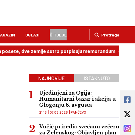
AGAZIN
OGLASI
ČITULJE
Pretraga
te, dve zemlje sutra potpisuju memorandum
20:49
Direk
NAJNOVIJE
ISTAKNUTO
Ujedinjeni za Ogija:
Humanitarni bazar i akcija u
Glogonju 8. avgusta
21:16
07.08.2026
PANČEVO
Vučić priredio svečanu večeru
za Zelenskog: Objavljen plan