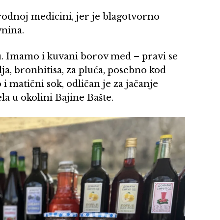
rodnoj medicini, jer je blagotvorno
vnina.
ku. Imamo i kuvani borov med – pravi se
a, bronhitisa, za pluća, posebno kod
 i matični sok, odličan je za jačanje
a u okolini Bajine Bašte.