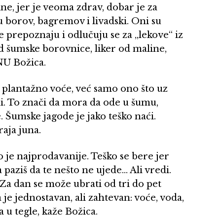
ne, jer je veoma zdrav, dobar je za
u borov, bagremov i livadski. Oni su
iše prepoznaju i odlučuju se za „lekove“ iz
d šumske borovnice, liker od maline,
INU Božica.
e plantažno voće, već samo ono što uz
i. To znači da mora da ode u šumu,
. Šumske jagode je jako teško naći.
aja juna.
ko je najprodavanije. Teško se bere jer
paziš da te nešto ne ujede… Ali vredi.
 Za dan se može ubrati od tri do pet
 je jednostavan, ali zahtevan: voće, voda,
 u tegle, kaže Božica.