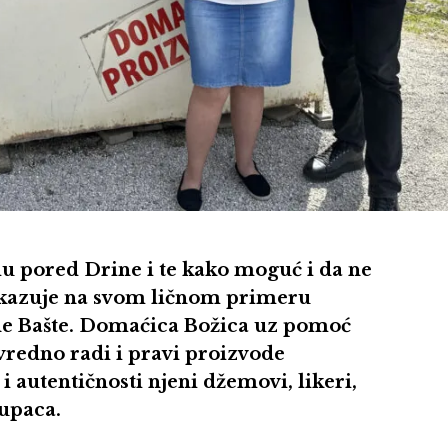
elu pored Drine i te kako moguć i da ne
pokazuje na svom ličnom primeru
ine Bašte. Domaćica Božica uz pomoć
vredno radi i pravi proizvode
 i autentičnosti njeni džemovi, likeri,
kupaca.