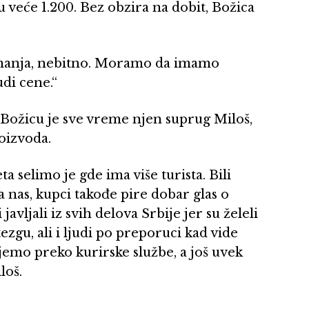
u veće 1.200. Bez obzira na dobit, Božica
i manja, nebitno. Moramo da imamo
udi cene.“
z Božicu je sve vreme njen suprug Miloš,
roizvoda.
a selimo je gde ima više turista. Bili
za nas, kupci takođe pire dobar glas o
avljali iz svih delova Srbije jer su želeli
zgu, ali i ljudi po preporuci kad vide
ljemo preko kurirske službe, a još uvek
loš.