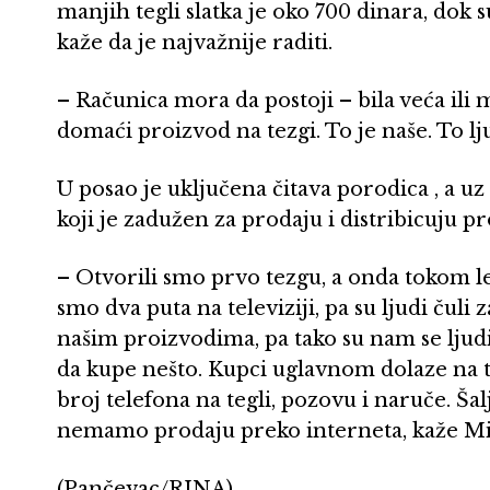
manjih tegli slatka je oko 700 dinara, dok s
kaže da je najvažnije raditi.
– Računica mora da postoji – bila veća il
domaći proizvod na tezgi. To je naše. To lj
U posao je uključena čitava porodica , a u
koji je zadužen za prodaju i distribicuju p
– Otvorili smo prvo tezgu, a onda tokom let
smo dva puta na televiziji, pa su ljudi čuli 
našim proizvodima, pa tako su nam se ljudi j
da kupe nešto. Kupci uglavnom dolaze na te
broj telefona na tegli, pozovu i naruče. Ša
nemamo prodaju preko interneta, kaže Mi
(Pančevac/RINA)