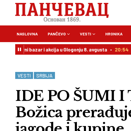
NASLOVNA
PANČEVO
VESTI
HRONIKA
tarni bazar i akcija u Glogonju 8. avgusta
20:54
Vučić 
VESTI
SRBIJA
IDE PO ŠUMI I
Božica prerađuje
jagode i kupine