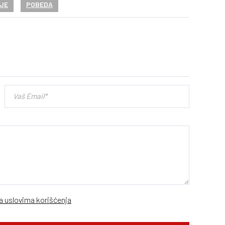
IJE
POBEDA
sa uslovima korišćenja