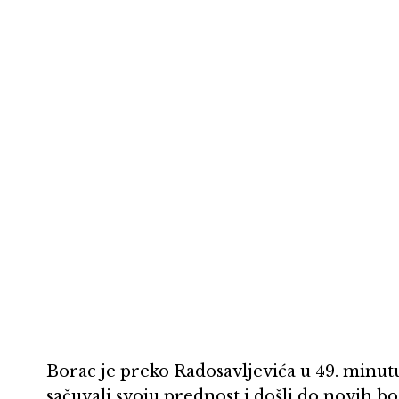
Borac je preko Radosavljevića u 49. minutu 
sačuvali svoju prednost i došli do novih