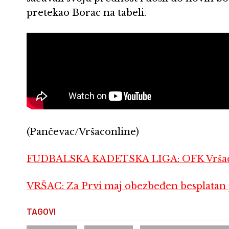
pretekao Borac na tabeli.
(Pančevac/Vršaconline)
FUDBALSKA KADETSKA LIGA: OFK Vršac 
VRŠAC: Za Prvi maj obezbeđen besplatan 
TAGOVI