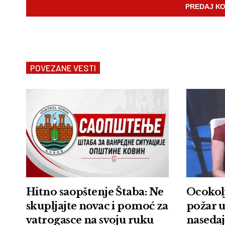
POVEZANE VESTI
Hitno saopštenje Štaba: Ne
Ocokolj
skupljajte novac i pomoć za
požar u
vatrogasce na svoju ruku
nasedaj