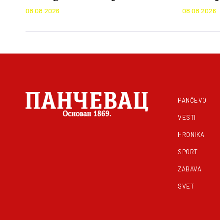
dezinfo
08.08.2026
08.08.2026
akcije
PANČEVO
VESTI
HRONIKA
SPORT
ZABAVA
SVET