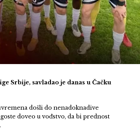
ige Srbije, savladao je danas u Čačku
luvremena došli do nenadoknadive
 goste doveo u vođstvo, da bi prednost
.