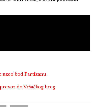
uzeo bod Partizanu
prevoz do Vršačkog breg