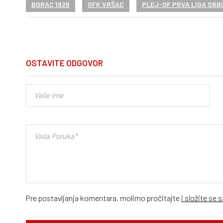
BORAC 1926
OFK VRŠAC
PLEJ-OF PRVA LIGA SRB
OSTAVITE ODGOVOR
Pre postavljanja komentara, molimo pročitajte
i složite se 