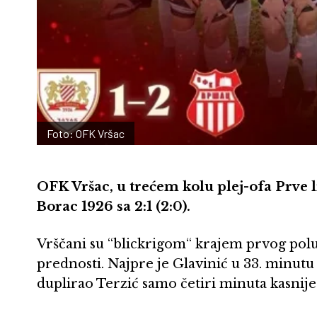
Foto: OFK Vršac
OFK Vršac, u trećem kolu plej-ofa Prve l
Borac 1926 sa 2:1 (2:0).
Vrščani su “blickrigom“ krajem prvog po
prednosti. Najpre je Glavinić u 33. minutu
duplirao Terzić samo četiri minuta kasnije