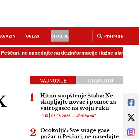
AGAZIN
OGLASI
ČITULJE
Pretraga
 ne nasedajte na dezinformacije i lažne akcije
18:52
Ča
NAJNOVIJE
ISTAKNUTO
K
Hitno saopštenje Štaba: Ne
skupljajte novac i pomoć za
vatrogasce na svoju ruku
19:13
08.08.2026
JUŽNI BANAT
Ocokoljić: Sve snage gase
požar u Peščari, ne nasedajte