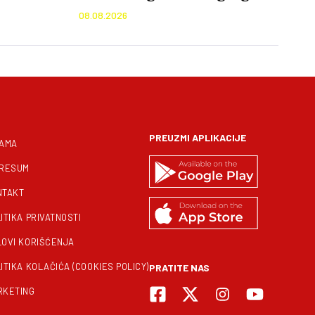
žar
08.08.2026
PREUZMI APLIKACIJE
NAMA
PRESUM
NTAKT
ITIKA PRIVATNOSTI
LOVI KORIŠĆENJA
ITIKA KOLAČIĆA (COOKIES POLICY)
PRATITE NAS
RKETING