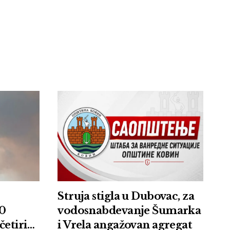
Struja stigla u Dubovac, za
00
vodosnabdevanje Šumarka
četiri
i Vrela angažovan agregat