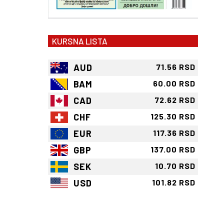
KURSNA LISTA
AUD
71.56 RSD
BAM
60.00 RSD
CAD
72.62 RSD
CHF
125.30 RSD
EUR
117.36 RSD
GBP
137.00 RSD
SEK
10.70 RSD
USD
101.82 RSD