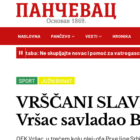
NASLOVNA
PANČEVO
VESTI
HRONIKA
 Štaba: Ne skupljajte novac i pomoć za vatrogasce na svoj
SPORT
JUŽNI BANAT
VRŠČANI SLAV
Vršac savladao B
OFK Vršac, u trećem kolu plej-ofa Prve lige Srbi