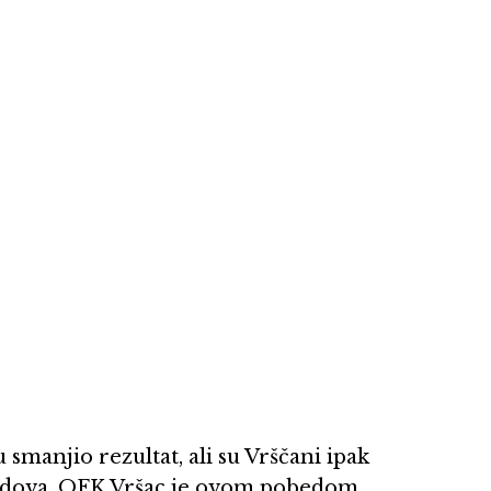
smanjio rezultat, ali su Vrščani ipak
 bodova. OFK Vršac je ovom pobedom