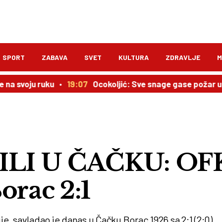
SPORT
ZABAVA
SVET
KULTURA
ZDRAVLJE
M
u ruku
19:07
Ocokoljić: Sve snage gase požar u Peščari,
ILI U ČAČKU: OF
orac 2:1
je, savladao je danas u Čačku Borac 1926 sa 2:1 (2:0).