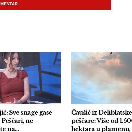
ić: Sve snage gase
Čaušić iz Deliblatske
 Peščari, ne
peščare: Više od 1.5
te na
hektara u plamenu, 