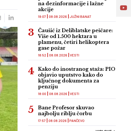
na dezinformacije i lažne
akcije
19:07
08.08.2026
JUŽNI BANAT
Čaušić iz Deliblatske peščare:
Više od 1.500 hektara u
plamenu, četiri helikoptera
gase požar
18:52
08.08.2026
VESTI
Kako do inostranog staža: PIO
objavio uputstvo kako do
ključnog dokumenta za
penziju
18:00
08.08.2026
VESTI
Bane Profesor skuvao
najbolju riblju čorbu
17:57
08.08.2026
PANČEVO