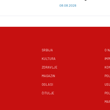
rmacije i lažne
helikoptera gase po
08.08.2026
SRBIJA
O 
KULTURA
IM
ZDRAVLJE
KO
MAGAZIN
POL
OGLASI
US
ČITULJE
POL
MA