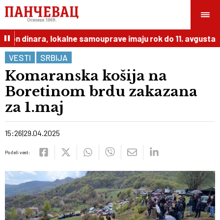
ion dinara, lokalne samouprave imaju rok do 11. avgusta
VESTI
SRBIJA
Komaranska košija na
Boretinom brdu zakazana
za 1.maj
15:26
29.04.2025
Podeli vest: