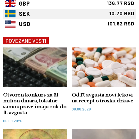
GBP
136.77 RSD
SEK
10.70 RSD
USD
101.62 RSD
POVEZANE VESTI
Otvoren konkurs za 31
Od 17. avgusta novi lekovi
milion dinara, lokalne
na recept o trošku države
samouprave imaju rok do
06.08.2026
11. avgusta
06.08.2026