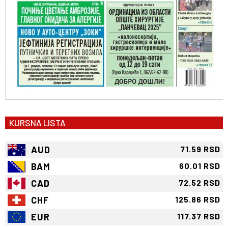
KURSNA LISTA
AUD
71.59 RSD
BAM
60.01 RSD
CAD
72.52 RSD
CHF
125.86 RSD
EUR
117.37 RSD