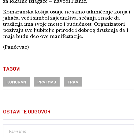
za lokalne izlagače – navodi Planić.
Komaranska košija ostaje ne samo takmičenje konja i
jahača, već i simbol zajedništva, sećanja i nade da
tradicija ima svoje mesto i budućnost. Organizatori
pozivaju sve ljubitelje prirode i dobrog druženja da 1.
maja budu deo ove manifestacije.
(Pančevac)
TAGOVI
KOMORAN
PRVI MAJ
TRKA
OSTAVITE ODGOVOR