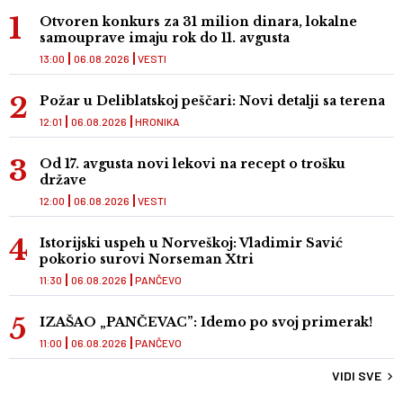
Otvoren konkurs za 31 milion dinara, lokalne
samouprave imaju rok do 11. avgusta
13:00
06.08.2026
VESTI
Požar u Deliblatskoj peščari: Novi detalji sa terena
12:01
06.08.2026
HRONIKA
Od 17. avgusta novi lekovi na recept o trošku
države
12:00
06.08.2026
VESTI
Istorijski uspeh u Norveškoj: Vladimir Savić
pokorio surovi Norseman Xtri
11:30
06.08.2026
PANČEVO
IZAŠAO „PANČEVAC”: Idemo po svoj primerak!
11:00
06.08.2026
PANČEVO
VIDI SVE