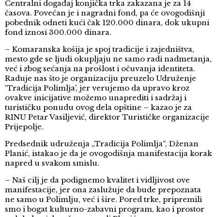
Centralni događaj konjička trka zakazana je za 14
časova. Povećan je i nagradni fond, pa će ovogodišnji
pobednik odneti kući čak 120.000 dinara, dok ukupni
fond iznosi 300.000 dinara.
– Komaranska košija je spoj tradicije i zajedništva,
mesto gde se ljudi okupljaju ne samo radi nadmetanja,
već i zbog sećanja na prošlost i očuvanja identiteta.
Raduje nas što je organizaciju preuzelo Udruženje
‘Tradicija Polimlja’, jer verujemo da upravo kroz
ovakve inicijative možemo unaprediti i sadržaj i
turističku ponudu ovog dela opštine – kazao je za
RINU Petar Vasiljević, direktor Turističke organizacije
Prijepolje.
Predsednik udruženja „Tradicija Polimlja“, Dženan
Planić, istakao je da je ovogodišnja manifestacija korak
napred u svakom smislu.
– Naš cilj je da podignemo kvalitet i vidljivost ove
manifestacije, jer ona zaslužuje da bude prepoznata
ne samo u Polimlju, već i šire. Pored trke, pripremili
smo i bogat kulturno-zabavni program, kao i prostor