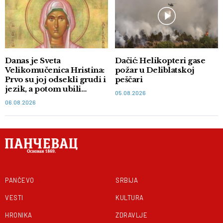
Danas je Sveta
Dačić: Helikopteri gase
Velikomučenica Hristina:
požar u Deliblatskoj
Prvo su joj odsekli grudi i
peščari
jezik, a potom ubili
05.08.2026
mačem
06.08.2026
PANČEVO
SRBIJA
VESTI
KULTURA
HRONIKA
ZDRAVLJE