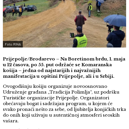
Foto:RINA
Prijepolje/Brodarevo – Na Boretinom brdu, 1. maja
u 12 časova, po 55. put održaće se Komaranska
košija – jedna od najstarijih i najvažnijih
manifestacija u opštini Prijepolje, ali i u Srbiji.
Ovogodišnju košiju organizuje novoosnovano
Udruženje građana „Tradicija Polimlja“, uz podršku
Turističke organizacije Prijepolje. Organizatori
obećavaju bogat i sadržajan program, u kojem će
svako pronaći nešto za sebe, od ljubitelja konjičkih trka
do onih koji uživaju u autentičnoj atmosferi seoskih
vašara.