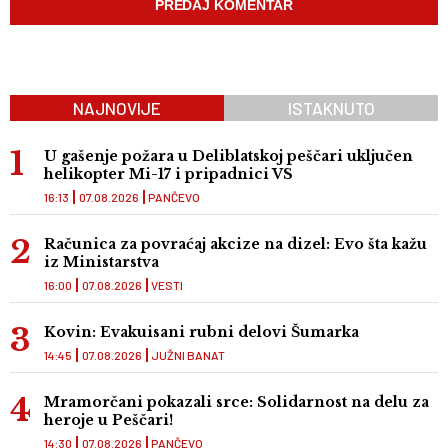
NAJNOVIJE
ISTAKNUTO
U gašenje požara u Deliblatskoj peščari uključen
helikopter Mi-17 i pripadnici VS
16:13
07.08.2026
PANČEVO
Računica za povraćaj akcize na dizel: Evo šta kažu
iz Ministarstva
16:00
07.08.2026
VESTI
Kovin: Evakuisani rubni delovi Šumarka
14:45
07.08.2026
JUŽNI BANAT
Mramorčani pokazali srce: Solidarnost na delu za
heroje u Peščari!
14:30
07.08.2026
PANČEVO