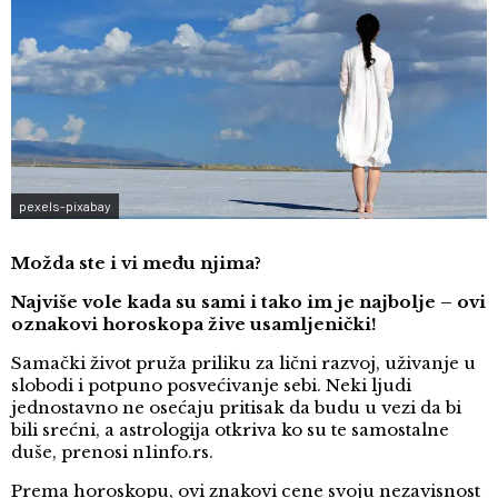
pexels-pixabay
Možda ste i vi među njima?
Najviše vole kada su sami i tako im je najbolje – ovi
oznakovi horoskopa žive usamljenički!
Samački život pruža priliku za lični razvoj, uživanje u
slobodi i potpuno posvećivanje sebi. Neki ljudi
jednostavno ne osećaju pritisak da budu u vezi da bi
bili srećni, a astrologija otkriva ko su te samostalne
duše, prenosi n1info.rs.
Prema horoskopu, ovi znakovi cene svoju nezavisnost