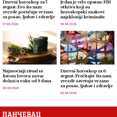
Dnevni horoskop za 7.
Jedan je vrlo opasan: FBI
avgust: Evo šta nam
otkriva koji su
zvezde poručuju vezano
horoskopski znakovi
za posao, ljubav i zdravlje
najskloniji kriminalu
07.08.2026
06.08.2026
Najmoćniji ritual sa
Dnevni horoskop za 6.
listom lovora: novac
avgust: Pročitajte šta nam
dolazi u roku od 9 dana
zvezde savetuju vezano
za posao, ljubav i zdravlje
06.08.2026
06.08.2026