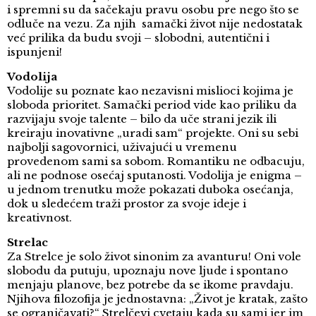
i spremni su da sačekaju pravu osobu pre nego što se
odluče na vezu. Za njih samački život nije nedostatak
već prilika da budu svoji – slobodni, autentični i
ispunjeni!
Vodolija
Vodolije su poznate kao nezavisni mislioci kojima je
sloboda prioritet. Samački period vide kao priliku da
razvijaju svoje talente – bilo da uče strani jezik ili
kreiraju inovativne „uradi sam“ projekte. Oni su sebi
najbolji sagovornici, uživajući u vremenu
provedenom sami sa sobom. Romantiku ne odbacuju,
ali ne podnose osećaj sputanosti. Vodolija je enigma –
u jednom trenutku može pokazati duboka osećanja,
dok u sledećem traži prostor za svoje ideje i
kreativnost.
Strelac
Za Strelce je solo život sinonim za avanturu! Oni vole
slobodu da putuju, upoznaju nove ljude i spontano
menjaju planove, bez potrebe da se ikome pravdaju.
Njihova filozofija je jednostavna: „Život je kratak, zašto
se ograničavati?“ Strelčevi cvetaju kada su sami jer im