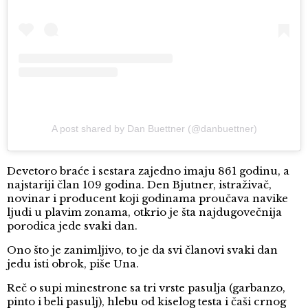
A post shared by Dan Buettner (@danbuettner)
Devetoro braće i sestara zajedno imaju 861 godinu, a
najstariji član 109 godina. Den Bjutner, istraživač,
novinar i producent koji godinama proučava navike
ljudi u plavim zonama, otkrio je šta najdugovečnija
porodica jede svaki dan.
Ono što je zanimljivo, to je da svi članovi svaki dan
jedu isti obrok, piše Una.
Reč o supi minestrone sa tri vrste pasulja (garbanzo,
pinto i beli pasulj), hlebu od kiselog testa i čaši crnog