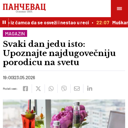
o iz čamca da se osveži i nestao u reci
22:07
Muškarac 
MAGAZIN
Svaki dan jedu isto:
Upoznajte najdugovečniju
porodicu na svetu
19:00
23.05.2026
Podeli vest: