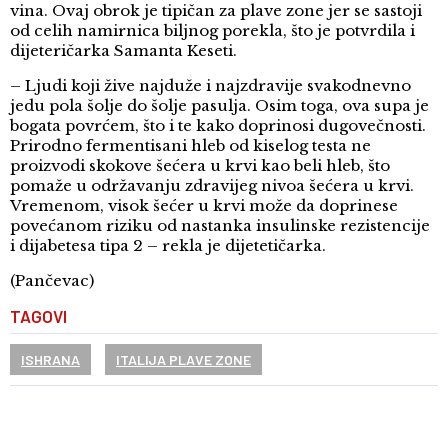
vina. Ovaj obrok je tipičan za plave zone jer se sastoji
od celih namirnica biljnog porekla, što je potvrdila i
dijeteričarka Samanta Keseti.
– Ljudi koji žive najduže i najzdravije svakodnevno
jedu pola šolje do šolje pasulja. Osim toga, ova supa je
bogata povrćem, što i te kako doprinosi dugovečnosti.
Prirodno fermentisani hleb od kiselog testa ne
proizvodi skokove šećera u krvi kao beli hleb, što
pomaže u održavanju zdravijeg nivoa šećera u krvi.
Vremenom, visok šećer u krvi može da doprinese
povećanom riziku od nastanka insulinske rezistencije
i dijabetesa tipa 2 – rekla je dijetetičarka.
(Pančevac)
TAGOVI
ISHRANA
ITALIJA PLAVE ZONE