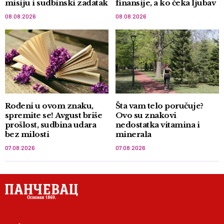
misiju i sudbinski zadatak
finansije, a ko čeka ljubav
08.08.2026
08.08.2026
Rođeni u ovom znaku,
Šta vam telo poručuje?
spremite se! Avgust briše
Ovo su znakovi
prošlost, sudbina udara
nedostatka vitamina i
bez milosti
minerala
07.08.2026
07.08.2026