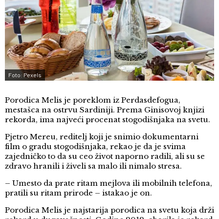
Foto: Pexels
Porodica Melis je poreklom iz Perdasdefogua,
mestašca na ostrvu Sardiniji. Prema Ginisovoj knjizi
rekorda, ima najveći procenat stogodišnjaka na svetu.
Pjetro Mereu, reditelj koji je snimio dokumentarni
film o gradu stogodišnjaka, rekao je da je svima
zajedničko to da su ceo život naporno radili, ali su se
zdravo hranili i živeli sa malo ili nimalo stresa.
– Umesto da prate ritam mejlova ili mobilnih telefona,
pratili su ritam prirode – istakao je on.
Porodica Melis je najstarija porodica na svetu koja drži