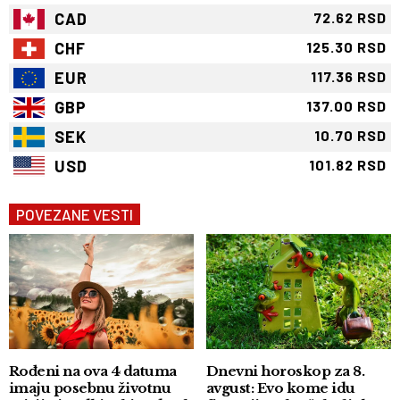
CAD
72.62 RSD
CHF
125.30 RSD
EUR
117.36 RSD
GBP
137.00 RSD
SEK
10.70 RSD
USD
101.82 RSD
POVEZANE VESTI
Rođeni na ova 4 datuma
Dnevni horoskop za 8.
imaju posebnu životnu
avgust: Evo kome idu