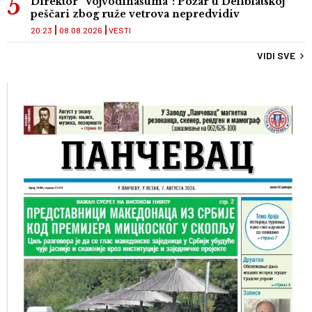
Direktor "Vojvodinašuma": Požar u Deliblatskoj
peščari zbog ruže vetrova nepredvidiv
20:23
08.08.2026
VESTI
VIDI SVE