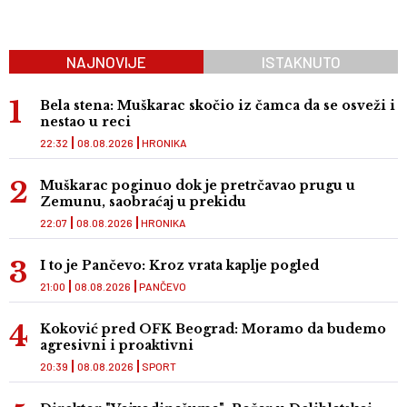
NAJNOVIJE
ISTAKNUTO
Bela stena: Muškarac skočio iz čamca da se osveži i
nestao u reci
22:32
08.08.2026
HRONIKA
Muškarac poginuo dok je pretrčavao prugu u
Zemunu, saobraćaj u prekidu
22:07
08.08.2026
HRONIKA
I to je Pančevo: Kroz vrata kaplje pogled
21:00
08.08.2026
PANČEVO
Koković pred OFK Beograd: Moramo da budemo
agresivni i proaktivni
20:39
08.08.2026
SPORT