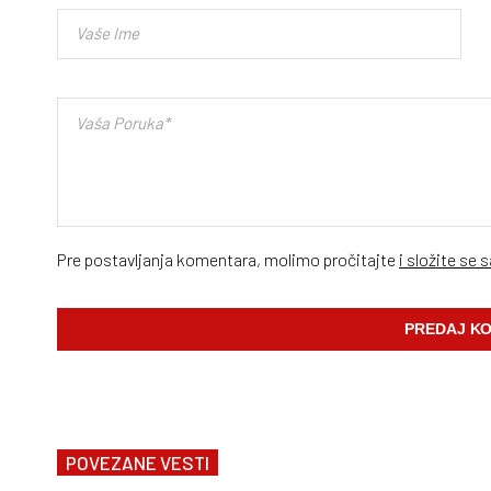
Pre postavljanja komentara, molimo pročitajte
i složite se 
POVEZANE VESTI