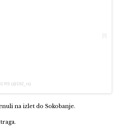
192.RS (@192_rs)
nuli na izlet do Sokobanje.
traga.