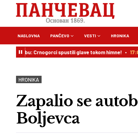
NASLOVNA
PANČEVO
VESTI
HRONIKA
 Zagrebu: Crnogorci spustili glave tokom himne!
17:00
HRONIKA
Zapalio se auto
Boljevca