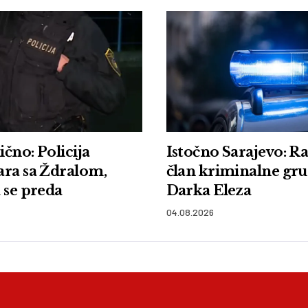
čno: Policija
Istočno Sarajevo: R
ara sa Ždralom,
član kriminalne gr
 se preda
Darka Eleza
04.08.2026