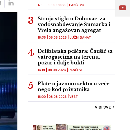
17:00
08.08.2026
PANČEVO
Struja stigla u Dubovac, za
vodosnabdevanje Šumarka i
Vrela angažovan agregat
16:35
08.08.2026
JUŽNI BANAT
Deliblatska peščara: Čaušić sa
vatrogascima na terenu,
požar i dalje bukti
16:19
08.08.2026
PANČEVO
Plate u javnom sektoru veće
nego kod privatnika
16:00
08.08.2026
VESTI
VIDI SVE