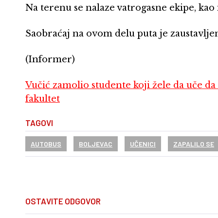
Na terenu se nalaze vatrogasne ekipe, kao i
Saobraćaj na ovom delu puta je zaustavlje
(Informer)
Vučić zamolio studente koji žele da uče da 
fakultet
TAGOVI
AUTOBUS
BOLJEVAC
UČENICI
ZAPALILO SE
OSTAVITE ODGOVOR