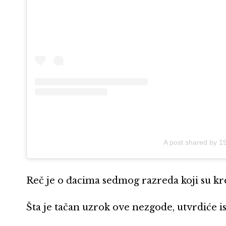
A post shared by 
Reč je o đacima sedmog razreda koji su kre
Šta je tačan uzrok ove nezgode, utvrdiće is