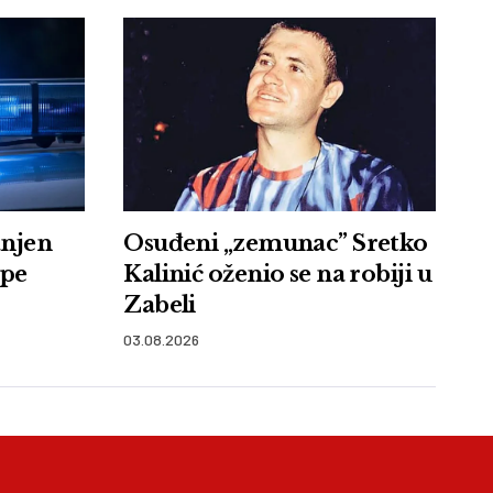
anjen
Osuđeni „zemunac” Sretko
upe
Kalinić oženio se na robiji u
Zabeli
03.08.2026