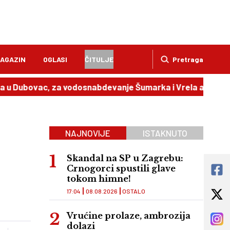
AGAZIN
OGLASI
ČITULJE
Pretraga
u Dubovac, za vodosnabdevanje Šumarka i Vrela angažovan
NAJNOVIJE
ISTAKNUTO
Skandal na SP u Zagrebu:
Crnogorci spustili glave
tokom himne!
17:04
08.08.2026
OSTALO
Vrućine prolaze, ambrozija
dolazi