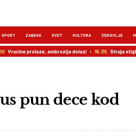
SPORT
ZABAVA
SVET
KULTURA
ZDRAVLJE
M
Vrućine prolaze, ambrozija dolazi
16:35
Struja stigla 
bus pun dece kod