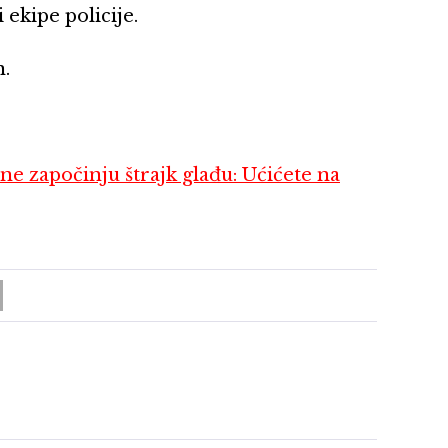
 ekipe policije.
n.
ne započinju štrajk glađu: Ućićete na