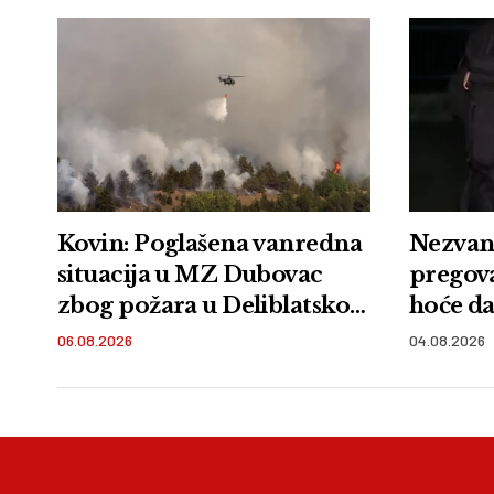
Kovin: Poglašena vanredna
Nezvani
situacija u MZ Dubovac
pregov
zbog požara u Deliblatskoj
hoće da
peščari
06.08.2026
04.08.2026