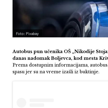
Foto: Pixabay
Autobus pun učenika OŠ „Nikodije Stojan
danas nadomak Boljevca, kod mesta Kriv
Prema dostupnim informacijama, autobus je
spasu jer su na vreme izašli iz buktinje.