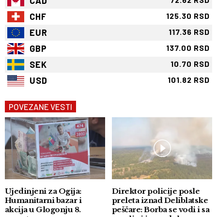
CAD
CHF
125.30 RSD
EUR
117.36 RSD
GBP
137.00 RSD
SEK
10.70 RSD
USD
101.82 RSD
POVEZANE VESTI
Ujedinjeni za Ogija:
Direktor policije posle
Humanitarni bazar i
preleta iznad Deliblatske
akcija u Glogonju 8.
peščare: Borba se vodi i sa