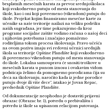
besplatnih mesečnih karata za prevoz srednjoškolaca
koji svakodnevno putuju od mesta stanovanja do
škole, kao i oni koji povremeno (vikendom) putuju do
škole. Projekat kojim finansiramo mesečne karte za
učenike sa naše teritorije nailazi na veliku podršku
naših sugrađana, jer time pokazujemo da kroz
programe socijalne zaštite vodimo računa o našoj deci
i njihovim potrebama i značajno pomažemo
roditeljima tokom procesa školovanja. Pravo učešća
na ovom pozivu imaju svi redovni učenici srednjih
škola sa teritorije Opštine Plandište koji svakodnevno
ili povremeno/vikendom putuju od mesta stanovanja
do škole. Lokalna samouprava će snositi troškove u
mesečnih karata u punom iznosu i ovakavim vidom
podsticaja želimo da pomognemo porodicama čija su
deca na školovanju, naročito kada iz jedne porodice
putuju dvoje ili više dece“, istakao je Jovan Repac,
predsednik Opštine Plandište.
Od dokumentacije neophodno je dostaviti prijavni
obrazac (Obrazac br. 1), potvrdu o prebivalištu i
potvrdu iz škole sa upisanom relacijom putovanja.