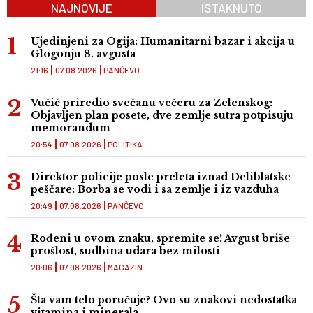
NAJNOVIJE
ISTAKNUTO
Ujedinjeni za Ogija: Humanitarni bazar i akcija u
Glogonju 8. avgusta
21:16
07.08.2026
PANČEVO
Vučić priredio svečanu večeru za Zelenskog:
Objavljen plan posete, dve zemlje sutra potpisuju
memorandum
20:54
07.08.2026
POLITIKA
Direktor policije posle preleta iznad Deliblatske
peščare: Borba se vodi i sa zemlje i iz vazduha
20:49
07.08.2026
PANČEVO
Rođeni u ovom znaku, spremite se! Avgust briše
prošlost, sudbina udara bez milosti
20:06
07.08.2026
MAGAZIN
Šta vam telo poručuje? Ovo su znakovi nedostatka
vitamina i minerala