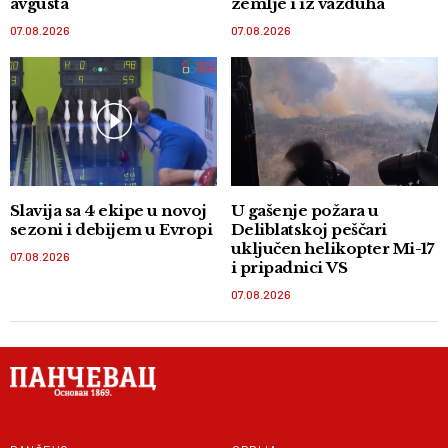
avgusta
zemlje i iz vazduha
07.08.2026
07.08.2026
Slavija sa 4 ekipe u novoj
U gašenje požara u
sezoni i debijem u Evropi
Deliblatskoj peščari
uključen helikopter Mi-17
07.08.2026
i pripadnici VS
07.08.2026