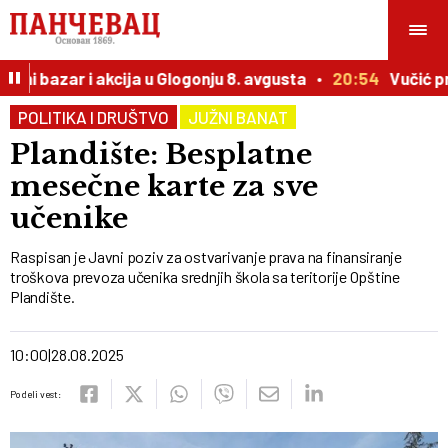
ni bazar i akcija u Glogonju 8. avgusta
20:54
Vučić prir
POLITIKA I DRUŠTVO
JUŽNI BANAT
Plandište: Besplatne
mesečne karte za sve
učenike
Raspisan je Javni poziv za ostvarivanje prava na finansiranje
troškova prevoza učenika srednjih škola sa teritorije Opštine
Plandište.
10:00
28.08.2025
Podeli vest: