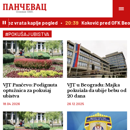
: Kroz vrata kaplje pogled
20:39
Koković pred OFK Beog
#POKUŠAJ UBISTVA
VJT Pančevo: Podignuta
VJT u Beogradu: Majka
optužnica za pokušaj
pokušala da ubije bebu od
ubistva
20 dana
18.04.2026
26.12.2025