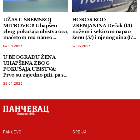
UŽAS U SREMSKOJ
HOROR KOD
MITROVICI! Uhapšen
ZRENJANINA Dečak (13)
zbog pokušaja ubistva oca,
nožem i sekirom napao
mačetom mu naneo
ženu (57) i njenog sina (17)!
telesne povrede
Momak u kritičnom
04.08.2023
14.05.2023
stanju!
U BEOGRADU ŽENA
UHAPŠENA ZBOG
POKUŠAJA UBISTVA:
Prvo su zajedno pili, pa se
nakon toga posvađali!
26.04.2023
PANČEVO
SRBIJA