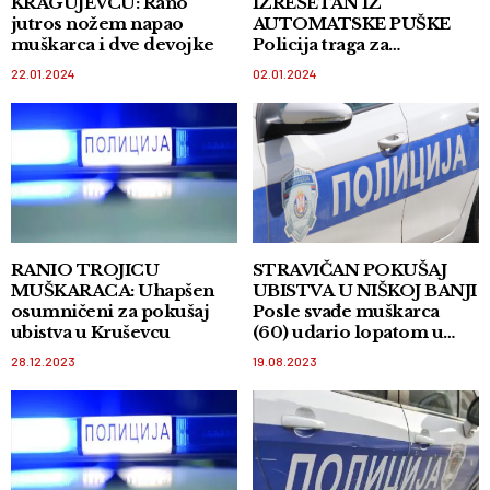
KRAGUJEVCU: Rano
IZREŠETAN IZ
jutros nožem napao
AUTOMATSKE PUŠKE
muškarca i dve devojke
Policija traga za
napadačem
22.01.2024
02.01.2024
RANIO TROJICU
STRAVIČAN POKUŠAJ
MUŠKARACA: Uhapšen
UBISTVA U NIŠKOJ BANJI
osumničeni za pokušaj
Posle svađe muškarca
ubistva u Kruševcu
(60) udario lopatom u
glavu!
28.12.2023
19.08.2023