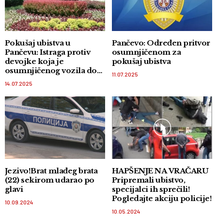
Pokušaj ubistva u
Pančevo: Određen pritvor
Pančevu: Istraga protiv
osumnjičenom za
devojke koja je
pokušaj ubistva
osumnjičenog vozila do
11.07.2025
Surčina
14.07.2025
Jezivo!Brat mlađeg brata
HAPŠENJE NA VRAČARU
(22) sekirom udarao po
Pripremali ubistvo,
glavi
specijalci ih sprečili!
Pogledajte akciju policije!
10.09.2024
10.05.2024