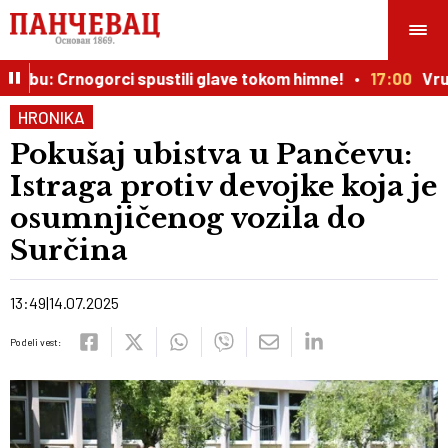
ebu: Crnogorci spustili glave tokom himne!
17:00
Vrući
HRONIKA
Pokušaj ubistva u Pančevu:
Istraga protiv devojke koja je
osumnjičenog vozila do
Surčina
13:49
14.07.2025
Podeli vest: