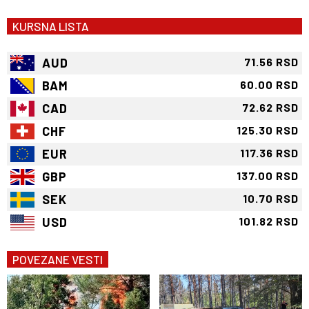
KURSNA LISTA
AUD
71.56 RSD
BAM
60.00 RSD
CAD
72.62 RSD
CHF
125.30 RSD
EUR
117.36 RSD
GBP
137.00 RSD
SEK
10.70 RSD
USD
101.82 RSD
POVEZANE VESTI