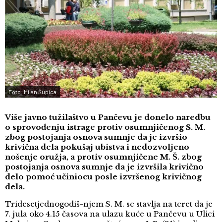
Foto: Milan Šupica
Više javno tužilaštvo u Pančevu je donelo naredbu
o sprovođenju istrage protiv osumnjičenog S. M.
zbog postojanja osnova sumnje da je izvršio
krivična dela pokušaj ubistva i nedozvoljeno
nošenje oružja, a protiv osumnjičene M. Š. zbog
postojanja osnova sumnje da je izvršila krivično
delo pomoć učiniocu posle izvršenog krivičnog
dela.
Tridesetjednogodiš-njem S. M. se stavlja na teret da je
7. jula oko 4.15 časova na ulazu kuće u Pančevu u Ulici