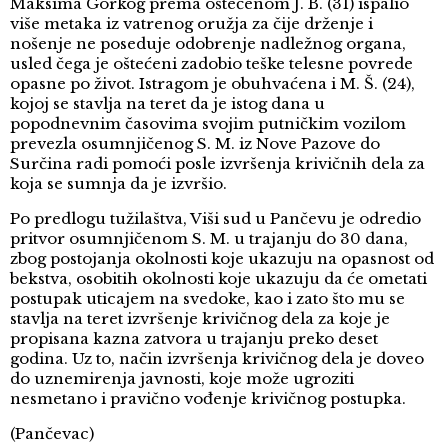
Maksima Gorkog prema oštećenom J. B. (31) ispalio
više metaka iz vatrenog oružja za čije drženje i
nošenje ne poseduje odobrenje nadležnog organa,
usled čega je oštećeni zadobio teške telesne povrede
opasne po život. Istragom je obuhvaćena i M. Š. (24),
kojoj se stavlja na teret da je istog dana u
popodnevnim časovima svojim putničkim vozilom
prevezla osumnjičenog S. M. iz Nove Pazove do
Surčina radi pomoći posle izvršenja krivičnih dela za
koja se sumnja da je izvršio.
Po predlogu tužilaštva, Viši sud u Pančevu je odredio
pritvor osumnjičenom S. M. u trajanju do 30 dana,
zbog postojanja okolnosti koje ukazuju na opasnost od
bekstva, osobitih okolnosti koje ukazuju da će ometati
postupak uticajem na svedoke, kao i zato što mu se
stavlja na teret izvršenje krivičnog dela za koje je
propisana kazna zatvora u trajanju preko deset
godina. Uz to, način izvršenja krivičnog dela je doveo
do uznemirenja javnosti, koje može ugroziti
nesmetano i pravično vođenje krivičnog postupka.
(Pančevac)