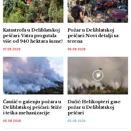
Katastrofa u Deliblatskoj
Požar u Deliblatskoj
peščari: Vatra progutala
peščari: Novi detalji sa
više od 940 hektara šume!
terena
07.08.2026
06.08.2026
Čaušić o gašenju požara u
Dačić: Helikopteri gase
Deliblatskoj peščari: Stiže
požar u Deliblatskoj
i teška mehanizacije
peščari
05.08.2026
05.08.2026