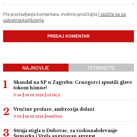
Pre postavljanja komentara, molimo pročitajte
i složite se sa
uslovima korišćenja
NAJNOVIJE
ISTAKNUTO
Skandal na SP u Zagrebu: Crnogorci spustili glave
tokom himne!
17:04
08.08.2026
OSTALO
Vrućine prolaze, ambrozija dolazi
17:00
08.08.2026
PANČEVO
Struja stigla u Dubovac, za vodosnabdevanje
Šumarka i Vrela angažovan agregat