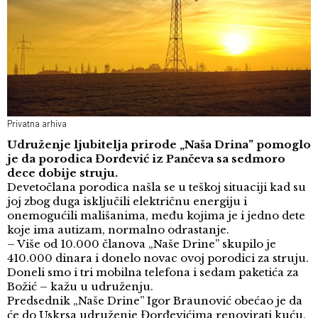
Privatna arhiva
Udruženje ljubitelja prirode „Naša Drina” pomoglo
je da porodica Đorđević iz Pančeva sa sedmoro
dece dobije struju.
Devetočlana porodica našla se u teškoj situaciji kad su
joj zbog duga isključili električnu energiju i
onemogućili mališanima, među kojima je i jedno dete
koje ima autizam, normalno odrastanje.
– Više od 10.000 članova „Naše Drine” skupilo je
410.000 dinara i donelo novac ovoj porodici za struju.
Doneli smo i tri mobilna telefona i sedam paketića za
Božić – kažu u udruženju.
Predsednik „Naše Drine” Igor Braunović obećao je da
će do Uskrsa udruženje Đorđevićima renovirati kuću.