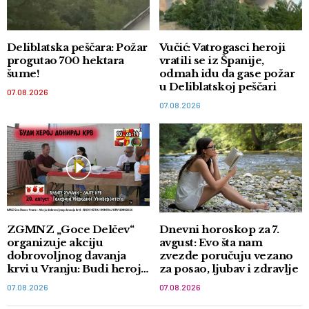
Deliblatska peščara: Požar
Vučić: Vatrogasci heroji
progutao 700 hektara
vratili se iz Španije,
šume!
odmah idu da gase požar
u Deliblatskoj peščari
07.08.2026
07.08.2026
ZGMNZ „Goce Delčev“
Dnevni horoskop za 7.
organizuje akciju
avgust: Evo šta nam
dobrovoljnog davanja
zvezde poručuju vezano
krvi u Vranju: Budi heroj,
za posao, ljubav i zdravlje
doniraj krv
07.08.2026
07.08.2026