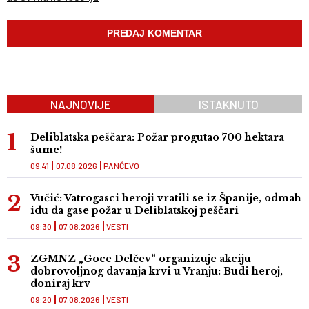
NAJNOVIJE
ISTAKNUTO
Deliblatska peščara: Požar progutao 700 hektara
šume!
09:41
07.08.2026
PANČEVO
Vučić: Vatrogasci heroji vratili se iz Španije, odmah
idu da gase požar u Deliblatskoj peščari
09:30
07.08.2026
VESTI
ZGMNZ „Goce Delčev“ organizuje akciju
dobrovoljnog davanja krvi u Vranju: Budi heroj,
doniraj krv
09:20
07.08.2026
VESTI