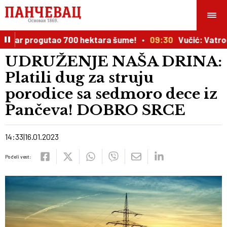
ožar progutao 700 hektara šume!
09:30
Vučić: Vatrogas
UDRUŽENJE NAŠA DRINA:
Platili dug za struju
porodice sa sedmoro dece iz
Pančeva! DOBRO SRCE
14:33
16.01.2023
Podeli vest: