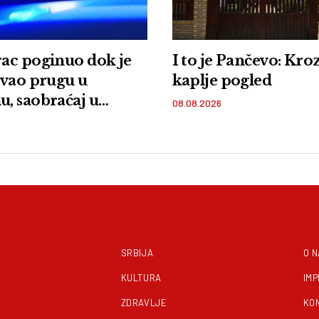
ac poginuo dok je
I to je Pančevo: Kro
avao prugu u
kaplje pogled
, saobraćaj u
08.08.2026
u
SRBIJA
O 
KULTURA
IM
ZDRAVLJE
KO