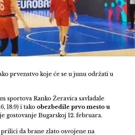
sko prvenstvo koje će se u junu održati u
m sportova Ranko Žeravica savladale
16, 18:9) i tako
obezbedile prvo mesto u
je gostovanje Bugarskoj 12. februara.
 prilici da brane zlato osvojene na