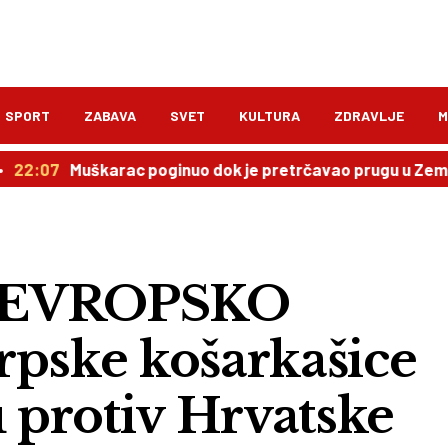
SPORT
ZABAVA
SVET
KULTURA
ZDRAVLJE
M
Muškarac poginuo dok je pretrčavao prugu u Zemunu, saobr
A EVROPSKO
ske košarkašice
u protiv Hrvatske