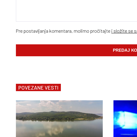
Pre postavljanja komentara, molimo pročitajte
i složite se 
POVEZANE VESTI