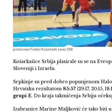
printscreen/Twitter/Košarkaški savez SRB
Košarkašice Srbija plasirale su se na Evrop
Sloveniji i Izraelu.
Srpkinje su pred dobro popunjenom Halo
Hrvatsku rezultatom
85:57
(29:17, 20:15, 18:
grupi E
. Do kraja takmičenja Srbiju očeku
Izabranice Marine Maljković će tako biti u