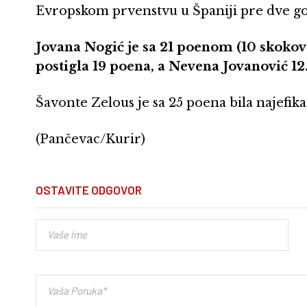
Evropskom prvenstvu u Španiji pre dve go
Jovana Nogić je sa 21 poenom (10 skokov
postigla 19 poena, a Nevena Jovanović 12
Šavonte Zelous je sa 25 poena bila najefik
(Pančevac/Kurir)
OSTAVITE ODGOVOR