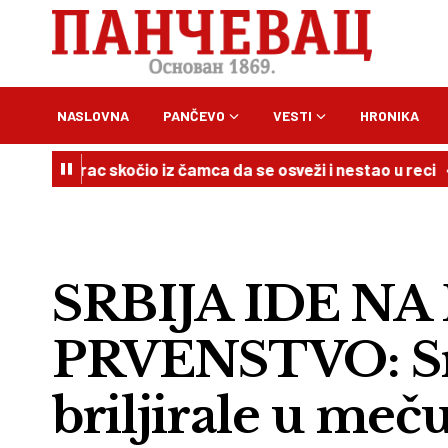
NASLOVNA
PANČEVO
VESTI
HRONIKA
rac skočio iz čamca da se osveži i nestao u reci
22:07
SRBIJA IDE N
PRVENSTVO: Srp
briljirale u meč