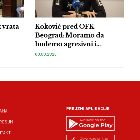
z vrata
Koković pred OFK
Beograd: Moramo da
budemo agresivni i
proaktivni
08.08.2026
PREUZMI APLIKACIJE
NAMA
PRESUM
NTAKT