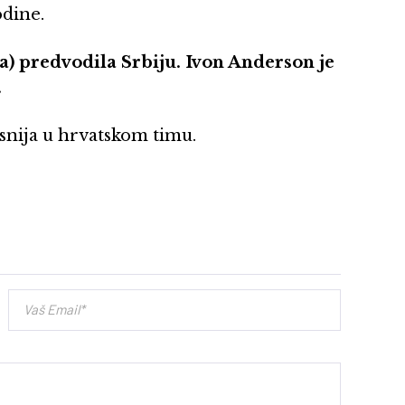
dine.
a) predvodila Srbiju. Ivon Anderson je
.
asnija u hrvatskom timu.