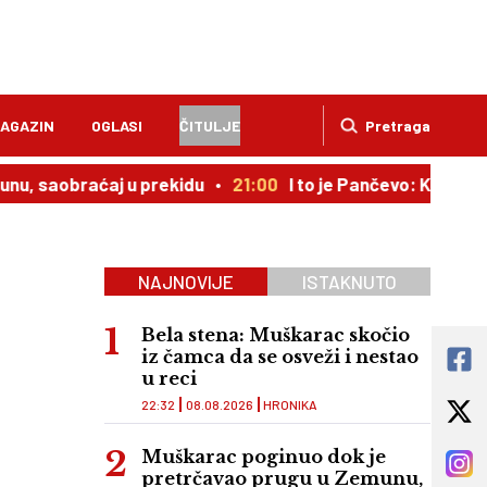
AGAZIN
OGLASI
ČITULJE
Pretraga
aćaj u prekidu
21:00
I to je Pančevo: Kroz vrata kaplje
NAJNOVIJE
ISTAKNUTO
Bela stena: Muškarac skočio
iz čamca da se osveži i nestao
u reci
22:32
08.08.2026
HRONIKA
Muškarac poginuo dok je
pretrčavao prugu u Zemunu,