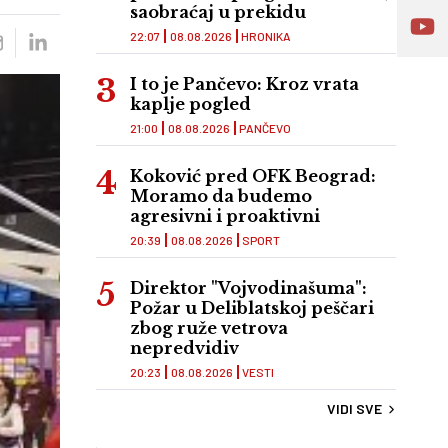
saobraćaj u prekidu
22:07
08.08.2026
HRONIKA
I to je Pančevo: Kroz vrata
kaplje pogled
21:00
08.08.2026
PANČEVO
Koković pred OFK Beograd:
Moramo da budemo
agresivni i proaktivni
20:39
08.08.2026
SPORT
Direktor "Vojvodinašuma":
Požar u Deliblatskoj peščari
zbog ruže vetrova
nepredvidiv
20:23
08.08.2026
VESTI
VIDI SVE