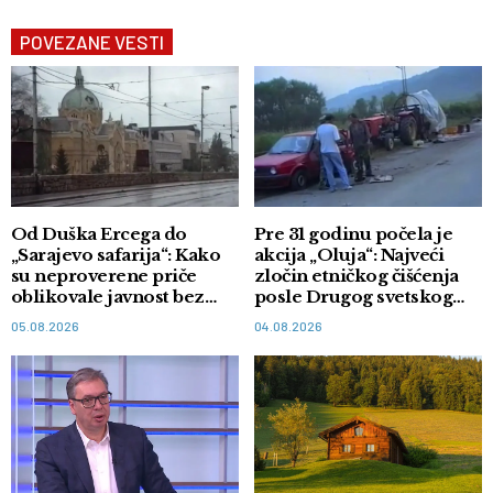
POVEZANE VESTI
Od Duška Ercega do
Pre 31 godinu počela je
„Sarajevo safarija“: Kako
akcija „Oluja“: Najveći
su neproverene priče
zločin etničkog čišćenja
oblikovale javnost bez
posle Drugog svetskog
dokaza
rata
05.08.2026
04.08.2026