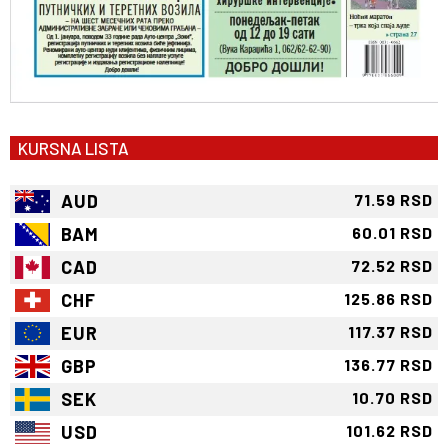
KURSNA LISTA
AUD
71.59 RSD
BAM
60.01 RSD
CAD
72.52 RSD
CHF
125.86 RSD
EUR
117.37 RSD
GBP
136.77 RSD
SEK
10.70 RSD
USD
101.62 RSD