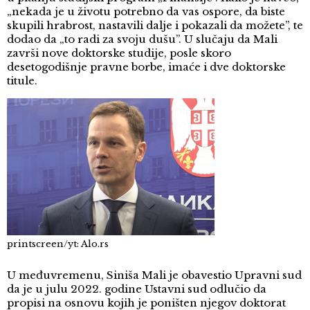
„nekada je u životu potrebno da vas ospore, da biste
skupili hrabrost, nastavili dalje i pokazali da možete”, te
dodao da „to radi za svoju dušu”. U slučaju da Mali
završi nove doktorske studije, posle skoro
desetogodišnje pravne borbe, imaće i dve doktorske
titule.
printscreen/yt: Alo.rs
U međuvremenu, Siniša Mali je obavestio Upravni sud
da je u julu 2022. godine Ustavni sud odlučio da
propisi na osnovu kojih je poništen njegov doktorat