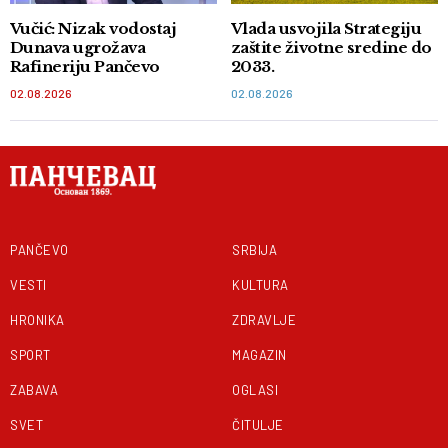
Vučić: Nizak vodostaj
Vlada usvojila Strategiju
Dunava ugrožava
zaštite životne sredine do
Rafineriju Pančevo
2033.
02.08.2026
02.08.2026
PANČEVO
SRBIJA
VESTI
KULTURA
HRONIKA
ZDRAVLJE
SPORT
MAGAZIN
ZABAVA
OGLASI
SVET
ČITULJE