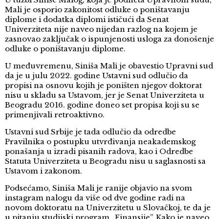
Mali je osporio zakonitost odluke o poništavanju
diplome i dodatka diplomi ističući da Senat
Univerziteta nije naveo nijedan razlog na kojem je
zasnovao zaključak o ispunjenosti usloga za donošenje
odluke o poništavanju diplome.
U međuvremenu, Siniša Mali je obavestio Upravni sud
da je u julu 2022. godine Ustavni sud odlučio da
propisi na osnovu kojih je poništen njegov doktorat
nisu u skladu sa Ustavom, jer je Senat Univerziteta u
Beogradu 2016. godine doneo set propisa koji su se
primenjivali retroaktivno.
Ustavni sud Srbije je tada odlučio da odredbe
Pravilnika o postupku utvrđivanja neakademskog
ponašanja u izradi pisanih radova, kao i Odredbe
Statuta Univerziteta u Beogradu nisu u saglasnosti sa
Ustavom i zakonom.
Podsećamo, Siniša Mali je ranije objavio na svom
instagram nalogu da više od dve godine radi na
novom doktoratu na Univerzitetu u Slovačkoj, te da je
u pitanju studijski program „Finansije”. Kako je naveo,