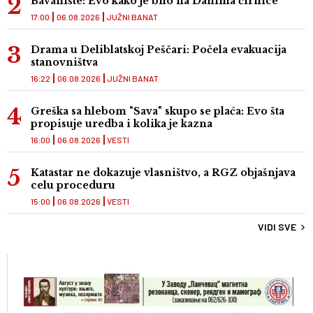
Bavanište: Evo kako je bilo na Danima ćirilice
17:00
06.08.2026
JUŽNI BANAT
Drama u Deliblatskoj Peščari: Počela evakuacija
stanovništva
16:22
06.08.2026
JUŽNI BANAT
Greška sa hlebom "Sava" skupo se plaća: Evo šta
propisuje uredba i kolika je kazna
16:00
06.08.2026
VESTI
Katastar ne dokazuje vlasništvo, a RGZ objašnjava
celu proceduru
15:00
06.08.2026
VESTI
VIDI SVE