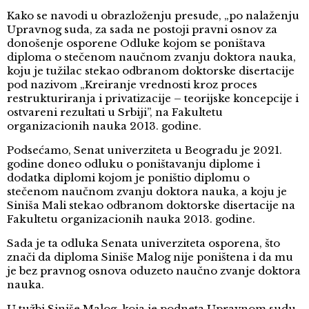
Kako se navodi u obrazloženju presude, „po nalaženju
Upravnog suda, za sada ne postoji pravni osnov za
donošenje osporene Odluke kojom se poništava
diploma o stečenom naučnom zvanju doktora nauka,
koju je tužilac stekao odbranom doktorske disertacije
pod nazivom „Kreiranje vrednosti kroz proces
restrukturiranja i privatizacije – teorijske koncepcije i
ostvareni rezultati u Srbiji”, na Fakultetu
organizacionih nauka 2013. godine
.
Podsećamo, Senat univerziteta u Beogradu je 2021.
godine doneo odluku o poništavanju diplome i
dodatka diplomi kojom je poništio diplomu o
stečenom naučnom zvanju doktora nauka, a koju je
Siniša Mali stekao odbranom doktorske disertacije na
Fakultetu organizacionih nauka 2013. godine.
Sada je ta odluka Senata univerziteta osporena, što
znači da diploma Siniše Malog nije poništena i da mu
je bez pravnog osnova oduzeto naučno zvanje doktora
nauka.
U tužbi Siniše Malog, koja je podneta Upravnom sudu,