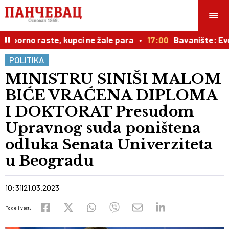
porno raste, kupci ne žale para
17:00
Bavanište: Evo kak
POLITIKA
MINISTRU SINIŠI MALOM
BIĆE VRAĆENA DIPLOMA
I DOKTORAT Presudom
Upravnog suda poništena
odluka Senata Univerziteta
u Beogradu
10:31
21.03.2023
Podeli vest: