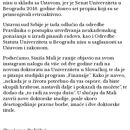
nisu u skladu sa Ustavom, jer je Senat Univerziteta u
Beogradu 2016. godine doneo set propisa koji su se
primenjivali retroaktivno.
Ustavni sud Srbije je tada odlučio da odredbe
Pravilnika o postupku utvrđivanja neakademskog
ponašanja u izradi pisanih radova, kao i Odredbe
Statuta Univerziteta u Beogradu nisu u saglasnosti sa
Ustavom i zakonom.
Podsećamo, Siniša Mali je ranije objavio na svom
instagram nalogu da više od dve godine radi na
novom doktoratu na Univerzitetu u Slovačkoj, te da je
u pitanju studijski program „Finansije”. Kako je naveo,
„nekada je u životu potrebno da vas ospore, da biste
skupili hrabrost, nastavili dalje i pokazali da možete”, te
dodao da „to radi za svoju dušu”. U slučaju da Mali
završi nove doktorske studije, posle skoro
desetogodišnje pravne borbe, imaće i dve doktorske
titule.