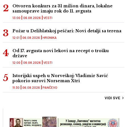
Otvoren konkurs za 31 milion dinara, lokalne
samouprave imaju rok do 11. avgusta
13:00
06.08.2026
VESTI
Požar u Deliblatskoj peščari: Novi detalji sa terena
12:01
06.08.2026
HRONIKA
Od 17. avgusta novi lekovi na recept o trošku
države
12:00
06.08.2026
VESTI
Istorijski uspeh u Norveškoj: Vladimir Savić
pokorio surovi Norseman Xtri
11:30
06.08.2026
PANČEVO
VIDI SVE