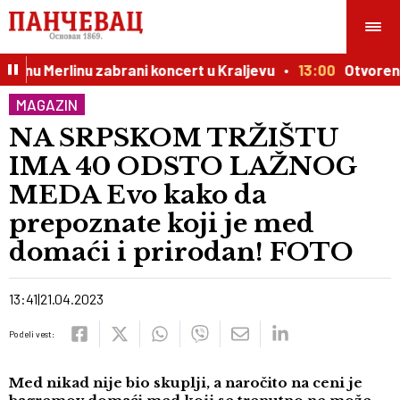
inu Merlinu zabrani koncert u Kraljevu
13:00
Otvoren kon
MAGAZIN
NA SRPSKOM TRŽIŠTU
IMA 40 ODSTO LAŽNOG
MEDA Evo kako da
prepoznate koji je med
domaći i prirodan! FOTO
13:41
21.04.2023
Podeli vest:
Med nikad nije bio skuplji, a naročito na ceni je