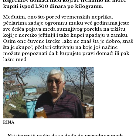
bagremov domaći med koji se trenutno ne može
kupiti ispod 1.500 dinara po kilogramu.
Međutim, ono što pored vremenskih neprlika,
pčelarima zadaje ogromnu muku već godinama jeste
sve češća pojava meda sumnjivog porekla na tržištu,
koji je neretko jeftiniji i tako kupci upadaju u zamku.
Osim one čuvene izreke „ako ne znaš šta je dobro, znaš
šta je skupo“, pčelari otkrivaju na koje još načine
možete prepoznati da li kupujete pravi domaći ili pak
lažni med.
RINA
– Najsigurniji način da se dođe do prirodnog meda