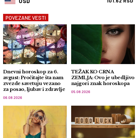
USD
101.62 RSD
POVEZANE VESTI
Dnevni horoskop za 6.
TEŽAK KO CRNA
avgust: Pročitajte šta nam
ZEMLJA: Ovo je ubedljivo
zvezde savetuju vezano
najgori znak horoskopa
za posao, ljubav i zdravlje
05.08.2026
06.08.2026