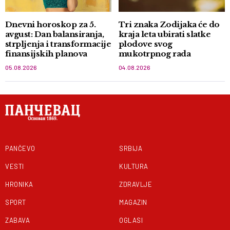
Dnevni horoskop za 5.
Tri znaka Zodijaka će do
avgust: Dan balansiranja,
kraja leta ubirati slatke
strpljenja i transformacije
plodove svog
finansijskih planova
mukotrpnog rada
05.08.2026
04.08.2026
PANČEVO
SRBIJA
VESTI
KULTURA
HRONIKA
ZDRAVLJE
SPORT
MAGAZIN
ZABAVA
OGLASI