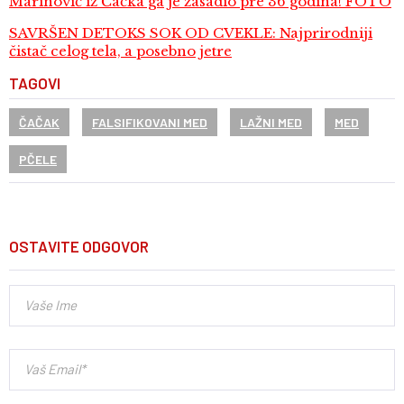
Marinović iz Čačka ga je zasadio pre 36 godina! FOTO
SAVRŠEN DETOKS SOK OD CVEKLE: Najprirodniji
čistač celog tela, a posebno jetre
TAGOVI
ČAČAK
FALSIFIKOVANI MED
LAŽNI MED
MED
PČELE
OSTAVITE ODGOVOR