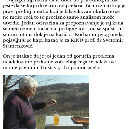
jeste da se kupi direktno od pčelara. Tačno znati koji je
pravi pčelinji med, a koji je falsivikovan okularno se
ne može reći, to se precizno samo analizom može
utvrditi. Jedan od načina za prepoznavanje je taj kada
se med uzme u kašičicu, podigne uvis, on se spušta u
sitnim nitima dok je na kašičici. Kod sumnjivog meda,
pojavljuju se kapi, kazao je za RINU prof. dr Svetomir
Stamenković.
On je istakao da je još jedan od gorućih problema
neadekvatno prskanje voća zbog čega se beleži sve
manje pčelinjih društava, ali i pomor pčela.