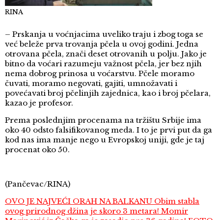
RINA
– Prskanja u voćnjacima uveliko traju i zbog toga se
već beleže prva trovanja pčela u ovoj godini. Jedna
otrovana pčela, znači deset otrovanih u polju. Jako je
bitno da voćari razumeju važnost pčela, jer bez njih
nema dobrog prinosa u voćarstvu. Pčele moramo
čuvati, moramo negovati, gajiti, umnožavati i
povećavati broj pčelinjih zajednica, kao i broj pčelara,
kazao je profesor.
Prema poslednjim procenama na tržištu Srbije ima
oko 40 odsto falsifikovanog meda. I to je prvi put da ga
kod nas ima manje nego u Evropskoj uniji, gde je taj
procenat oko 50.
(Pančevac/RINA)
OVO JE NAJVEĆI ORAH NA BALKANU Obim stabla
ovog prirodnog džina je skoro 3 metara! Momir