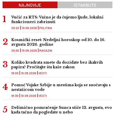
NAJNOVIJE
ISTAKNUTO
Vučić za RTS: Važno je da čujemo ljude, lokalni
funkcioneri zabrinuti
20:20
10.08.2026
POLITIKA
Kosmički reset: Nedeljni horoskop od 10. do 16.
avgusta 2026. godine
20:00
10.08.2026
MAGAZIN
Koliko kvadrata smete da dozidate bez ikakvih
papira? Pročitajte šta kaže zakon
19:00
10.08.2026
VESTI
Pomoć Vojske Srbije u mestima koja se suočavaju s
nestašicom vode
18:30
10.08.2026
VESTI
Delimično pomračenje Sunca stiže 12. avgusta, evo
kada tačno da pogledate u nebo