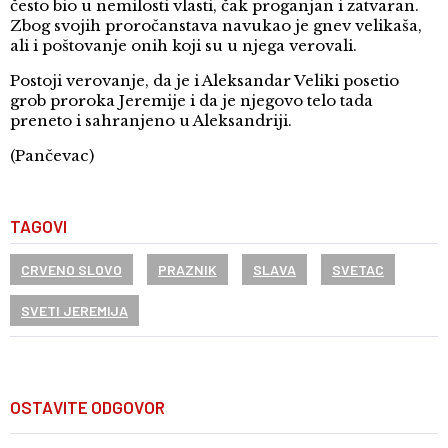
često bio u nemilosti vlasti, čak proganjan i zatvaran.
Zbog svojih proročanstava navukao je gnev velikaša,
ali i poštovanje onih koji su u njega verovali.
Postoji verovanje, da je i Aleksandar Veliki posetio
grob proroka Jeremije i da je njegovo telo tada
preneto i sahranjeno u Aleksandriji.
(Pančevac)
TAGOVI
CRVENO SLOVO
PRAZNIK
SLAVA
SVETAC
SVETI JEREMIJA
OSTAVITE ODGOVOR