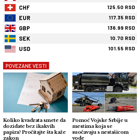
CHF
125.50 RSD
EUR
117.35 RSD
GBP
136.99 RSD
SEK
10.70 RSD
USD
101.55 RSD
POVEZANE VESTI
Koliko kvadrata smete da
Pomoć Vojske Srbije u
dozidate bez ikakvih
mestima koja se
papira? Pročitajte šta kaže
suočavaju s nestašicom
zakon
vode