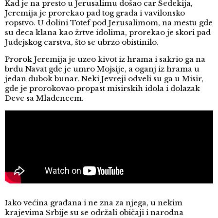
Kad je na presto u Jerusalimu došao car Sedekija,
Jeremija je prorekao pad tog grada i vavilonsko
ropstvo. U dolini Totef pod Jerusalimom, na mestu gde
su deca klana kao žrtve idolima, prorekao je skori pad
Judejskog carstva, što se ubrzo obistinilo.
Prorok Jeremija je uzeo kivot iz hrama i sakrio ga na
brdu Navat gde je umro Mojsije, a oganj iz hrama u
jedan dubok bunar. Neki Jevreji odveli su ga u Misir,
gde je prorokovao propast misirskih idola i dolazak
Deve sa Mladencem.
Iako većina građana i ne zna za njega, u nekim
krajevima Srbije su se održali običaji i narodna