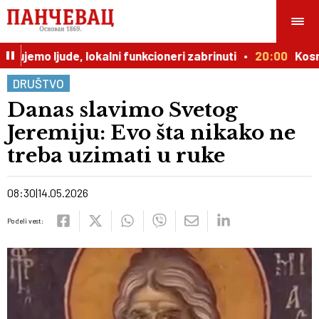
ujemo ljude, lokalni funkcioneri zabrinuti
20:00
Kosmičk
DRUŠTVO
Danas slavimo Svetog
Jeremiju: Evo šta nikako ne
treba uzimati u ruke
08:30
14.05.2026
Podeli vest: