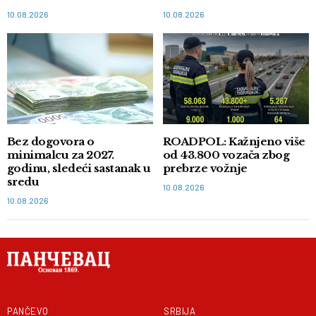
10.08.2026
10.08.2026
Bez dogovora o
ROADPOL: Kažnjeno više
minimalcu za 2027.
od 43.800 vozača zbog
godinu, sledeći sastanak u
prebrze vožnje
sredu
10.08.2026
10.08.2026
PANČEVO
SRBIJA