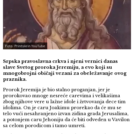
Foto: Printskrin YouTube
Srpska pravoslavna crkva i njeni vernici danas
slave Svetog proroka Jeremiju, a evo koji su
mnogobrojni običaji vezani za obeležavanje ovog
praznika.
Prorok Jeremija je bio stalno proganjan, jer je
prorokovao mnoge nesreće carevima i velikašima
zbog njihove vere u lažne idole i žrtvovanja dece tim
idolima. On je caru Joakimu prorekao da će mu se
telo vući nesahranjeno izvan zidina grada Jerusalima,
a potonjem caru Jehoniju da će biti odveden u Vavilon
sa celom porodicom i tamo umreti.