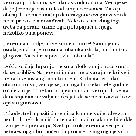
verovanja o kojima se i danas vodi računa. Veruje se
da je Jeremija zaštitnik od zmija otrovnica. Zato je
običaj da se na današnji dan razgone ovi gmizavci da
ne bi preko leta dosađivali. Neko iz kuće zbog toga
treba da porani, uzme tiganj i lupajući u njega
nekoliko puta ponovi:
„Jeremija u polje, a sve zmije u more! Samo jedna
ostala, za zlo njeno ostala, oba oka izbola, na dan trna
glogova. Na četiri šipova, zlu kob izela“.
Dokle se čuje lupanje i pesma, dotle zmije neće smeti
da se približe. Na Jeremijin dan ne otvaraju se britve i
ne radi se ništa iglom i koncem. Ko bi na ovaj dan
otvorio britvu, veruje se, na toga bi preko cele godine
trčale zmije. U nekim krajevima stari veruju da se na
današnji dan ne valja ni češljati da se ne bi izazivali ovi
opasni gmizavci.
Takođe, treba paziti da se ni za kim ne vuče odvezana
pertla ili neki končić da se na isti način tako ne bi vukle
i zmije. Po predanju, Sveti prorok Jeremija već je u
petnaestoj godini počeo da proriče i zbog toga je vrlo