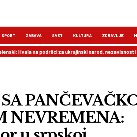
SPORT
ZABAVA
SVET
KULTURA
ZDRAVLJE
M
Hvala na podršci za ukrajinski narod, nezavisnost i teritorij
 SA PANČEVAČK
M NEVREMENA:
or u srpskoj