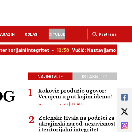
AGAZIN
OGLASI
ČITULJE
Pretraga
alni integritet
12:38
Vučić: Nastavljamo principijelnu po
NAJNOVIJE
ISTAKNUTO
OG
Koković produžio ugovor:
Verujem u put kojim idemo!
14:00
08.08.2026
OSTALO
Zelenski: Hvala na podršci za
ukrajinski narod, nezavisnost
i teritorijalni integritet