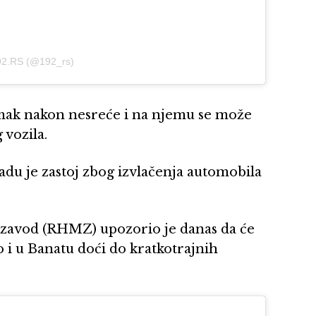
192.RS (@192_rs)
mak nakon nesreće i na njemu se može
 vozila.
u je zastoj zbog izvlačenja automobila
 zavod (RHMZ) upozorio je danas da će
 i u Banatu doći do kratkotrajnih