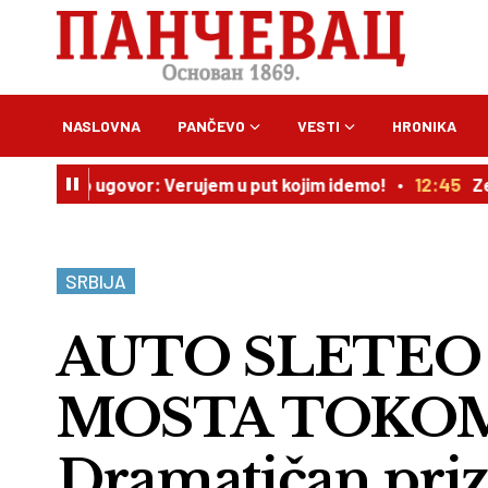
NASLOVNA
PANČEVO
VESTI
HRONIKA
žio ugovor: Verujem u put kojim idemo!
12:45
Zelenski: 
SRBIJA
AUTO SLETEO
MOSTA TOKO
Dramatičan priz