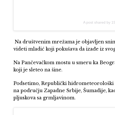
A post shared by 
Na društvenim mrežama je objavljen sni
videti mladić koji pokušava da izađe iz svog
Na Pančevačkom mostu u smeru ka Beograd
koji je sleteo na šine.
Podsetimo, Republički hidrometeorološki
na području Zapadne Srbije, Šumadije, kao
pljuskova sa grmljavinom.