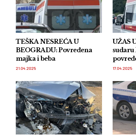
TEŠKA NESREĆA U
UŽAS 
BEOGRADU: Povređena
sudaru
majka i beba
povređe
jedna is
21.04.2025
17.04.2025