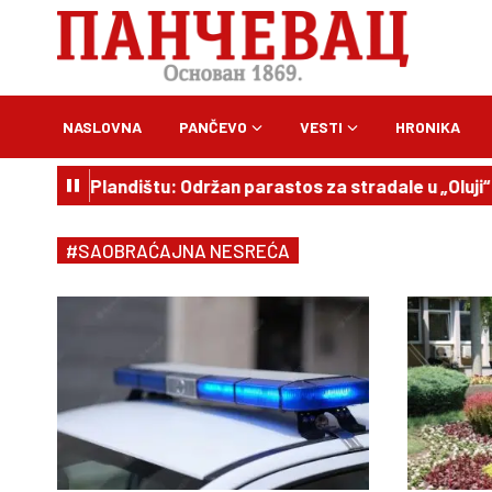
NASLOVNA
PANČEVO
VESTI
HRONIKA
a u Plandištu: Održan parastos za stradale u „Oluji“
10:
#SAOBRAĆAJNA NESREĆA