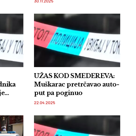
30.11.2025
UŽAS KOD SMEDEREVA:
nika
Muškarac pretrčavao auto-
je
put pa poginuo
minuo
22.04.2025