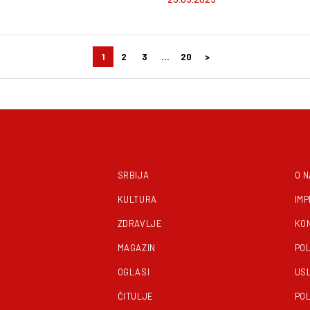
1
2
3
…
20
>
Kretanje
članaka
SRBIJA
O 
KULTURA
IM
ZDRAVLJE
KO
MAGAZIN
POL
OGLASI
US
ČITULJE
POL