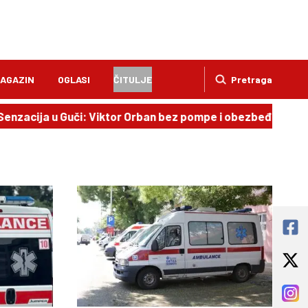
AGAZIN
OGLASI
ČITULJE
Pretraga
ja u Guči: Viktor Orban bez pompe i obezbeđenja uživao u pi