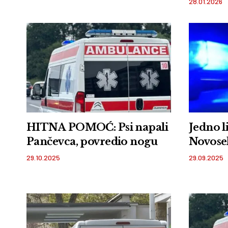
28.01.2026
HITNA POMOĆ: Psi napali
Jedno l
Pančevca, povredio nogu
Novose
29.10.2025
29.09.2025