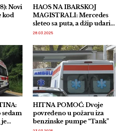
): Novi
HAOS NA IBARSKOJ
e kod
MAGISTRALI: Mercedes
sleteo sa puta, a džip udario
u kamion
28.03.2025
TINA:
HITNA POMOĆ: Dvoje
o sedam
povređeno u požaru iza
 je
benzinske pumpe “Tank”
23.03.2025