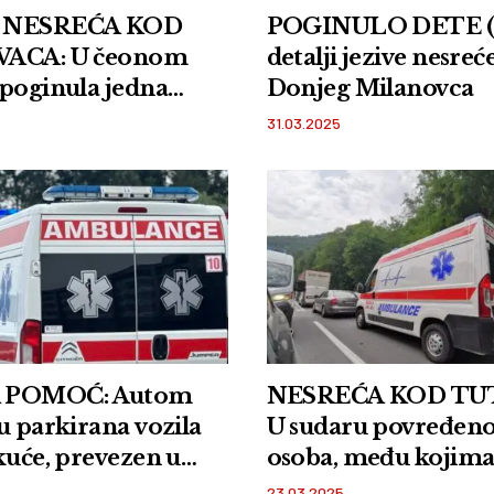
 NESREĆA KOD
POGINULO DETE (8
VACA: U čeonom
detalji jezive nesreć
poginula jedna
Donjeg Milanovca
31.03.2025
 POMOĆ: Autom
NESREĆA KOD TU
u parkirana vozila
U sudaru povređen
kuće, prevezen u
osoba, među kojima
u
troje dece
23.03.2025