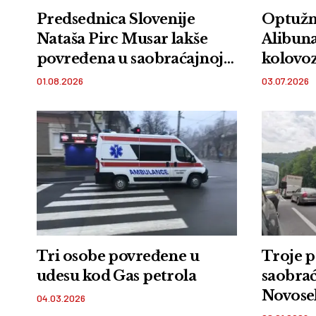
Predsednica Slovenije
Optužni
Nataša Pirc Musar lakše
Alibuna
povređena u saobraćajnoj
kolovoz
nesreći
suvoza
01.08.2026
03.07.2026
Tri osobe povređene u
Troje 
udesu kod Gas petrola
saobrać
Novose
04.03.2026