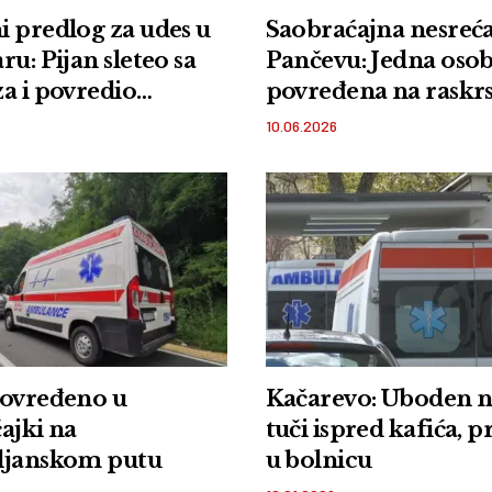
 predlog za udes u
Saobraćajna nesreća
ru: Pijan sleteo sa
Pančevu: Jedna oso
a i povredio
povređena na raskrs
ča
Prvomajske i Šuplji
10.06.2026
povređeno u
Kačarevo: Uboden 
ajki na
tuči ispred kafića, 
ljanskom putu
u bolnicu