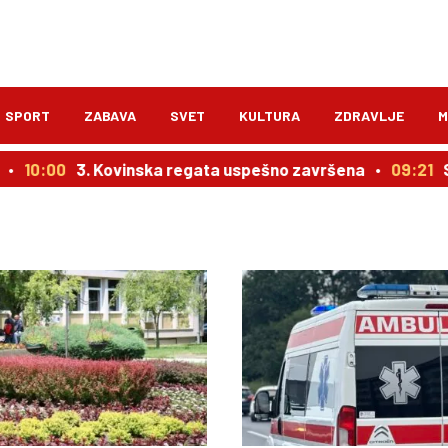
SPORT
ZABAVA
SVET
KULTURA
ZDRAVLJE
M
00
3. Kovinska regata uspešno završena
09:21
Senzaci