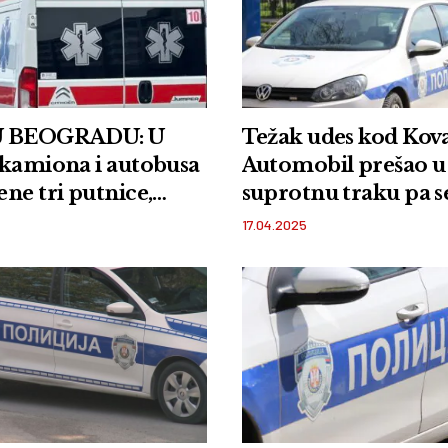
U BEOGRADU: U
Težak udes kod Kova
 kamiona i autobusa
Automobil prešao u
ne tri putnice,
suprotnu traku pa s
pala iz vozila
isprevrtao
17.04.2025