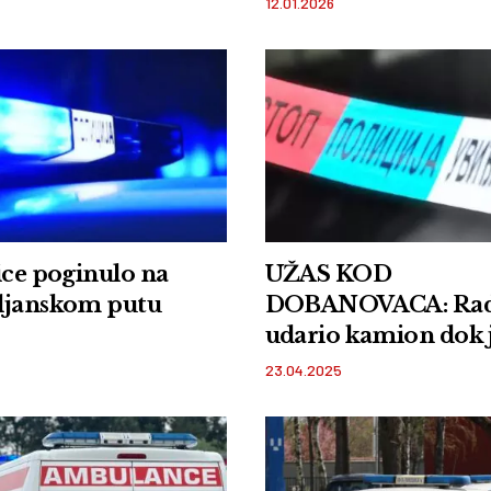
12.01.2026
ice poginulo na
UŽAS KOD
ljanskom putu
DOBANOVACA: Rad
udario kamion dok 
asfaltirao put, pre
23.04.2025
na licu mesta