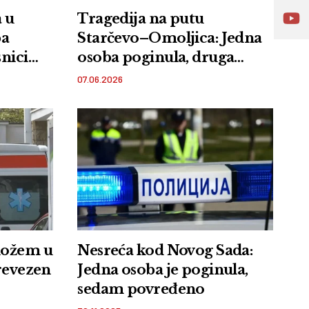
 u
Tragedija na putu
ba
Starčevo–Omoljica: Jedna
nici
osoba poginula, druga
kca
teško povređena
07.06.2026
nožem u
Nesreća kod Novog Sada:
prevezen
Jedna osoba je poginula,
sedam povređeno