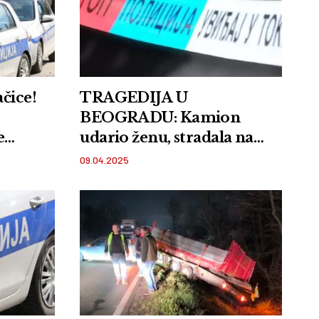
čice!
TRAGEDIJA U
BEOGRADU: Kamion
e
udario ženu, stradala na
licu mesta
09.04.2025