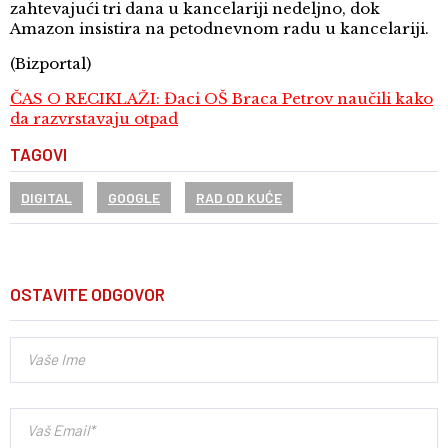
zahtevajući tri dana u kancelariji nedeljno, dok
Amazon insistira na petodnevnom radu u kancelariji.
(Bizportal)
ČAS O RECIKLAŽI: Đaci OŠ Braca Petrov naučili kako
da razvrstavaju otpad
TAGOVI
DIGITAL
GOOGLE
RAD OD KUĆE
OSTAVITE ODGOVOR