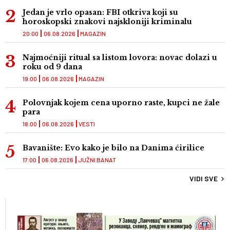
Jedan je vrlo opasan: FBI otkriva koji su
horoskopski znakovi najskloniji kriminalu
20:00
06.08.2026
MAGAZIN
Najmoćniji ritual sa listom lovora: novac dolazi u
roku od 9 dana
19:00
06.08.2026
MAGAZIN
Polovnjak kojem cena uporno raste, kupci ne žale
para
18:00
06.08.2026
VESTI
Bavanište: Evo kako je bilo na Danima ćirilice
17:00
06.08.2026
JUŽNI BANAT
VIDI SVE