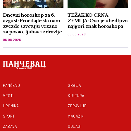
Dnevni horoskop za 6.
TEŽAK KO CRNA
avgust: Pročitajte šta nam
ZEMLJA: Ovo je ubedljivo
zvezde savetuju vezano
najgori znak horoskopa
za posao, ljubav i zdravlje
05.08.2026
06.08.2026
PANČEVO
SRBIJA
VESTI
KULTURA
HRONIKA
ZDRAVLJE
SPORT
MAGAZIN
ZABAVA
OGLASI