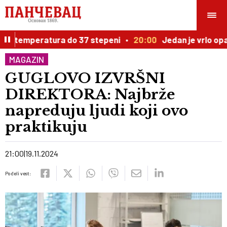
, temperatura do 37 stepeni
20:00
Jedan je vrlo opasan
MAGAZIN
GUGLOVO IZVRŠNI
DIREKTORA: Najbrže
napreduju ljudi koji ovo
praktikuju
21:00
19.11.2024
Podeli vest: