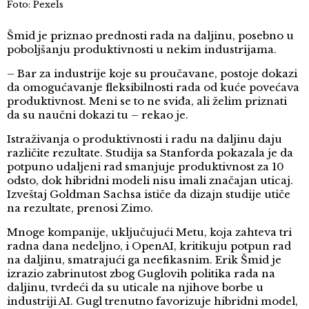
Foto: Pexels
Šmid je priznao prednosti rada na daljinu, posebno u
poboljšanju produktivnosti u nekim industrijama.
– Bar za industrije koje su proučavane, postoje dokazi
da omogućavanje fleksibilnosti rada od kuće povećava
produktivnost. Meni se to ne sviđa, ali želim priznati
da su naučni dokazi tu – rekao je.
Istraživanja o produktivnosti i radu na daljinu daju
različite rezultate. Studija sa Stanforda pokazala je da
potpuno udaljeni rad smanjuje produktivnost za 10
odsto, dok hibridni modeli nisu imali značajan uticaj.
Izveštaj Goldman Sachsa ističe da dizajn studije utiče
na rezultate, prenosi Zimo.
Mnoge kompanije, uključujući Metu, koja zahteva tri
radna dana nedeljno, i OpenAI, kritikuju potpun rad
na daljinu, smatrajući ga neefikasnim. Erik Šmid je
izrazio zabrinutost zbog Guglovih politika rada na
daljinu, tvrdeći da su uticale na njihove borbe u
industriji AI. Gugl trenutno favorizuje hibridni model,