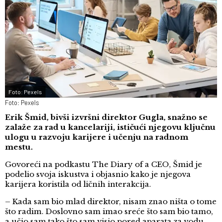
Foto: Pexels
Foto: Pexels
Erik Šmid, bivši izvršni direktor Gugla, snažno se
zalaže za rad u kancelariji, ističući njegovu ključnu
ulogu u razvoju karijere i učenju na radnom
mestu.
Govoreći na podkastu The Diary of a CEO, Šmid je
podelio svoja iskustva i objasnio kako je njegova
karijera koristila od ličnih interakcija.
– Kada sam bio mlad direktor, nisam znao ništa o tome
što radim. Doslovno sam imao sreće što sam bio tamo,
a učio sam tako što sam visio pored aparata za vodu,