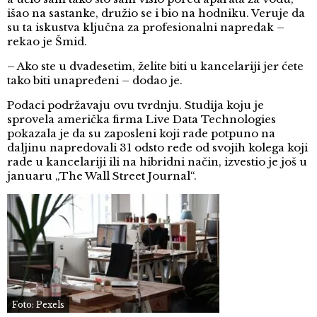
išao na sastanke, družio se i bio na hodniku. Veruje da
su ta iskustva ključna za profesionalni napredak –
rekao je Šmid.
– Ako ste u dvadesetim, želite biti u kancelariji jer ćete
tako biti unapređeni – dodao je.
Podaci podržavaju ovu tvrdnju. Studija koju je
sprovela američka firma Live Data Technologies
pokazala je da su zaposleni koji rade potpuno na
daljinu napredovali 31 odsto ređe od svojih kolega koji
rade u kancelariji ili na hibridni način, izvestio je još u
januaru „The Wall Street Journal“.
Foto: Pexels