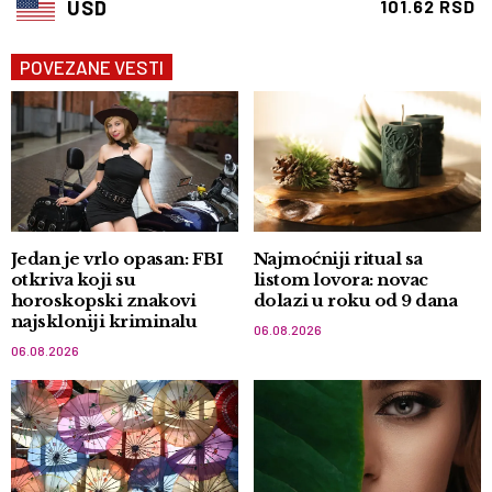
USD
101.62 RSD
POVEZANE VESTI
Jedan je vrlo opasan: FBI
Najmoćniji ritual sa
otkriva koji su
listom lovora: novac
horoskopski znakovi
dolazi u roku od 9 dana
najskloniji kriminalu
06.08.2026
06.08.2026