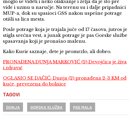
moglo se videti i neko olakšanje i želja da je što pre
vide i uzmu u naručje. Na terenu su i dalje pripadnici
MUP-a, dok su spasioci GSS nakon uspešne potrage
otišli sa lica mesta.
Posle potrage koja je trajala juče od 17 časova, jutros je
stigla srećna vest, a junak potrage je pas Gorske službe
spasavanja koji je pronašao malenu.
Kako Kurir saznaje, dete je promrzlo, ali dobro.
PRONAĐENA DUNJA MARKOVIĆ (2) Devojčica je živa
i zdrava!
OGLASIO SE DAČIĆ: Dunja (2) pronađena 2-3 KM od
kuće, prevezena do bolnice
TAGOVI
DUNJA
GORSKA SLUŽBA
PAS MALA