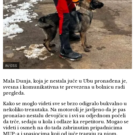
IN/GSS
Mala Dunja, koja je nestala juče u Ubu pronađena je,
svesna i komunikativna te prevezena u bolnicu radi
pregleda.
Kako se moglo videti sve se brzo odigralo bukvalno u
nekoliko trenutaka. Na motoroli je javljeno da je pas
pronašao nestalu devojčicu i svi su od‌jednom počeli
da trče, sedaju u kola i odlaze ka repetitoru. Mogao se
videti i osmeh na do tada zabrinutim pripadnicima
MUP-a i spasiocima koji od juče tragaju za njom.