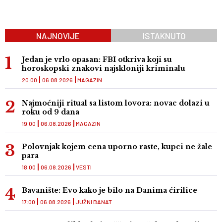
NAJNOVIJE
ISTAKNUTO
Jedan je vrlo opasan: FBI otkriva koji su
horoskopski znakovi najskloniji kriminalu
20:00
06.08.2026
MAGAZIN
Najmoćniji ritual sa listom lovora: novac dolazi u
roku od 9 dana
19:00
06.08.2026
MAGAZIN
Polovnjak kojem cena uporno raste, kupci ne žale
para
18:00
06.08.2026
VESTI
Bavanište: Evo kako je bilo na Danima ćirilice
17:00
06.08.2026
JUŽNI BANAT