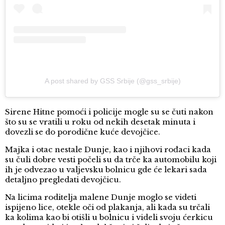
A post shared by GSS Srbije (@gss_srbije)
Sirene Hitne pomoći i policije mogle su se čuti nakon
što su se vratili u roku od nekih desetak minuta i
dovezli se do porodične kuće devojčice.
Majka i otac nestale Dunje, kao i njihovi rođaci kada
su čuli dobre vesti počeli su da trče ka automobilu koji
ih je odvezao u valjevsku bolnicu gde će lekari sada
detaljno pregledati devojčicu.
Na licima roditelja malene Dunje moglo se videti
ispijeno lice, otekle oči od plakanja, ali kada su trčali
ka kolima kao bi otišli u bolnicu i videli svoju ćerkicu