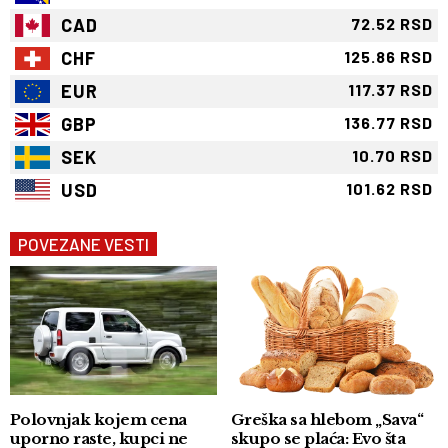
CAD
72.52 RSD
CHF
125.86 RSD
EUR
117.37 RSD
GBP
136.77 RSD
SEK
10.70 RSD
USD
101.62 RSD
POVEZANE VESTI
Polovnjak kojem cena
Greška sa hlebom „Sava“
uporno raste, kupci ne
skupo se plaća: Evo šta