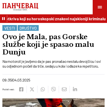
 otkriva koji su horoskopski znakovi najskloniji kriminalu
VESTI
DRUŠTVO
Ovo je Mala, pas Gorske
službe koji je spasao malu
Dunju
Na motoroli je javljeno da je pas pronašao nestalu devojčicu i svi
su od‌jednom počeli da trče, sedaju u kola i odlaze ka repetitoru.
09:35
04.03.2025
Podeli vest: