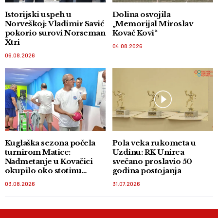
Istorijski uspeh u
Dolina osvojila
Norveškoj: Vladimir Savić
„Memorijal Miroslav
pokorio surovi Norseman
Kovač Kovi“
Xtri
04.08.2026
06.08.2026
Kuglaška sezona počela
Pola veka rukometa u
turnirom Matice:
Uzdinu: RK Unirea
Nadmetanje u Kovačici
svečano proslavio 50
okupilo oko stotinu
godina postojanja
takmičara
03.08.2026
31.07.2026