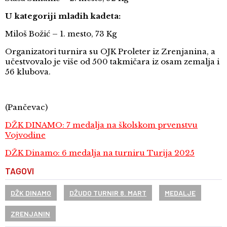
U kategoriji mlađih kadeta:
Miloš Božić – 1. mesto, 73 Kg
Organizatori turnira su OJK Proleter iz Zrenjanina, a
učestvovalo je više od 500 takmičara iz osam zemalja i
56 klubova.
(Pančevac)
DŽK DINAMO: 7 medalja na školskom prvenstvu
Vojvodine
DŽK Dinamo: 6 medalja na turniru Turija 2025
TAGOVI
DŽK DINAMO
DŽUDO TURNIR 8. MART
MEDALJE
ZRENJANIN