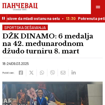
 uslove da mladi ostanu na selu
13:30
Pokrenuta peticij
SPORTSKA DEŠAVANJA
DŽK DINAMO: 6 medalja
na 42. međunarodnom
džudo turniru 8. mart
18:24
09.03.2025
Podeli vest: