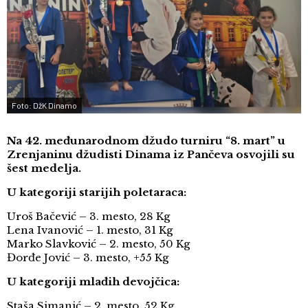
Foto: DžK Dinamo
Na 42. međunarodnom džudo turniru “8. mart” u
Zrenjaninu džudisti Dinama iz Pančeva osvojili su
šest medelja.
U kategoriji starijih poletaraca:
Uroš Bačević – 3. mesto, 28 Kg
Lena Ivanović – 1. mesto, 31 Kg
Marko Slavković – 2. mesto, 50 Kg
Đorđe Jović – 3. mesto, +55 Kg
U kategoriji mlađih devojčica:
Staša Simanić – 2. mesto, 52 Kg