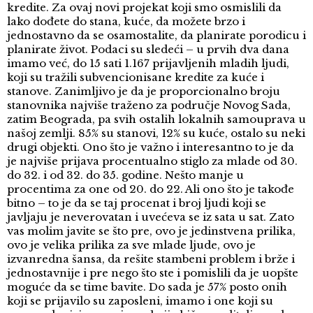
kredite. Za ovaj novi projekat koji smo osmislili da
lako dođete do stana, kuće, da možete brzo i
jednostavno da se osamostalite, da planirate porodicu i
planirate život. Podaci su sledeći – u prvih dva dana
imamo već, do 15 sati 1.167 prijavljenih mladih ljudi,
koji su tražili subvencionisane kredite za kuće i
stanove. Zanimljivo je da je proporcionalno broju
stanovnika najviše traženo za područje Novog Sada,
zatim Beograda, pa svih ostalih lokalnih samouprava u
našoj zemlji. 85% su stanovi, 12% su kuće, ostalo su neki
drugi objekti. Ono što je važno i interesantno to je da
je najviše prijava procentualno stiglo za mlade od 30.
do 32. i od 32. do 35. godine. Nešto manje u
procentima za one od 20. do 22. Ali ono što je takođe
bitno – to je da se taj procenat i broj ljudi koji se
javljaju je neverovatan i uvećeva se iz sata u sat. Zato
vas molim javite se što pre, ovo je jedinstvena prilika,
ovo je velika prilika za sve mlade ljude, ovo je
izvanredna šansa, da rešite stambeni problem i brže i
jednostavnije i pre nego što ste i pomislili da je uopšte
moguće da se time bavite. Do sada je 57% posto onih
koji se prijavilo su zaposleni, imamo i one koji su