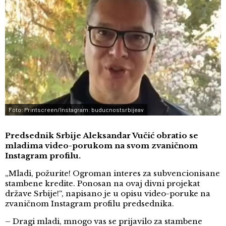
Foto: Printscreen/Instagram: buducnostsrbijeav
Predsednik Srbije Aleksandar Vučić obratio se
mladima video-porukom na svom zvaničnom
Instagram profilu.
„Mladi, požurite! Ogroman interes za subvencionisane
stambene kredite. Ponosan na ovaj divni projekat
države Srbije!“, napisano je u opisu video-poruke na
zvaničnom Instagram profilu predsednika.
– Dragi mladi, mnogo vas se prijavilo za stambene