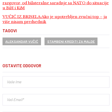
razgovor, od bilateralne saradnje sa NATO do situacije
u BiH i KiM
VUČIĆ IZ BRISELA:Ako je upotrebljen zvučni top – ja
više nisam predsednik
TAGOVI
ALEKSANDAR VUČIĆ
STAMBENI KREDITI ZA MALDE
OSTAVITE ODGOVOR