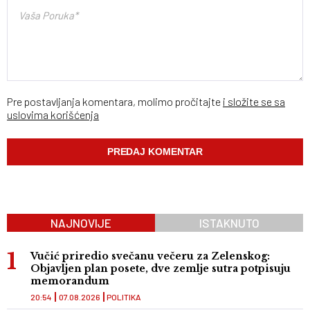
Pre postavljanja komentara, molimo pročitajte
i složite se sa
uslovima korišćenja
NAJNOVIJE
ISTAKNUTO
Vučić priredio svečanu večeru za Zelenskog:
Objavljen plan posete, dve zemlje sutra potpisuju
memorandum
20:54
07.08.2026
POLITIKA