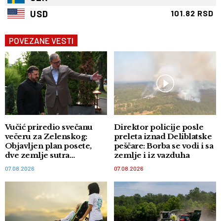
USD
101.82 RSD
POVEZANE VESTI
Vučić priredio svečanu
Direktor policije posle
večeru za Zelenskog:
preleta iznad Deliblatske
Objavljen plan posete,
peščare: Borba se vodi i sa
dve zemlje sutra
zemlje i iz vazduha
potpisuju memorandum
07.08.2026
07.08.2026