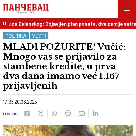
ru za Zelenskog: Objavljen plan posete, dve zemlje sutra
POLITIKA
VESTI
MLADI POŽURITE! Vučić:
Mnogo vas se prijavilo za
stambene kredite, u prva
dva dana imamo već 1.167
prijavljenih
17:36
20.03.2025
Podeli vest: