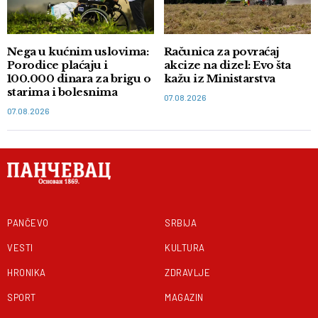
Nega u kućnim uslovima:
Računica za povraćaj
Porodice plaćaju i
akcize na dizel: Evo šta
100.000 dinara za brigu o
kažu iz Ministarstva
starima i bolesnima
07.08.2026
07.08.2026
PANČEVO
SRBIJA
VESTI
KULTURA
HRONIKA
ZDRAVLJE
SPORT
MAGAZIN