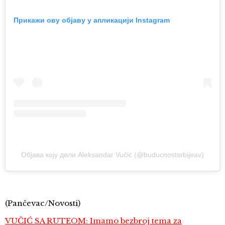
Прикажи ову објаву у апликацији Instagram
Објава коју дели Aleksandar Vučić (@buducnostsrbijeav)
(Pančevac/Novosti)
VUČIĆ SA RUTEOM: Imamo bezbroj tema za