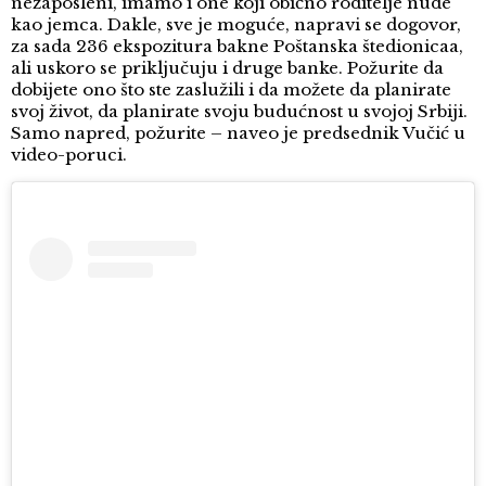
nezaposleni, imamo i one koji obično roditelje nude
kao jemca. Dakle, sve je moguće, napravi se dogovor,
za sada 236 ekspozitura bakne Poštanska štedionicaa,
ali uskoro se priključuju i druge banke. Požurite da
dobijete ono što ste zaslužili i da možete da planirate
svoj život, da planirate svoju budućnost u svojoj Srbiji.
Samo napred, požurite – naveo je predsednik Vučić u
video-poruci.