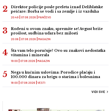
Direktor policije posle preleta iznad Deliblatske
peščare: Borba se vodi i sa zemlje i iz vazduha
20:49
07.08.2026
PANČEVO
Rođeni u ovom znaku, spremite se! Avgust briše
prošlost, sudbina udara bez milosti
20:06
07.08.2026
MAGAZIN
Šta vam telo poručuje? Ovo su znakovi nedostatka
vitamina i minerala
19:00
07.08.2026
MAGAZIN
Nega u kućnim uslovima: Porodice plaćaju i
100.000 dinara za brigu o starima i bolesnima
18:00
07.08.2026
VESTI
VIDI SVE