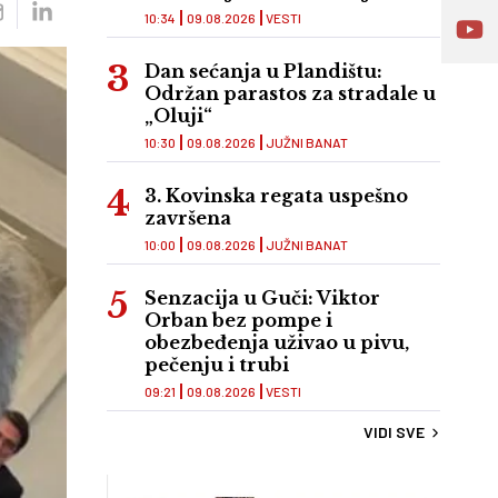
10:34
09.08.2026
VESTI
Dan sećanja u Plandištu:
Održan parastos za stradale u
„Oluji“
10:30
09.08.2026
JUŽNI BANAT
3. Kovinska regata uspešno
završena
10:00
09.08.2026
JUŽNI BANAT
Senzacija u Guči: Viktor
Orban bez pompe i
obezbeđenja uživao u pivu,
pečenju i trubi
09:21
09.08.2026
VESTI
VIDI SVE