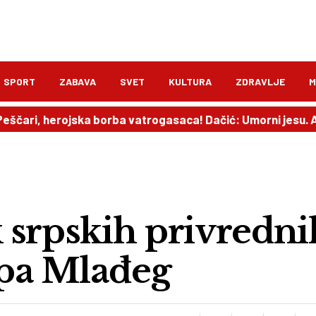
SPORT
ZABAVA
SVET
KULTURA
ZDRAVLJE
M
erojska borba vatrogasaca! Dačić: Umorni jesu. Ali ne sta
 srpskih privredni
pa Mlađeg