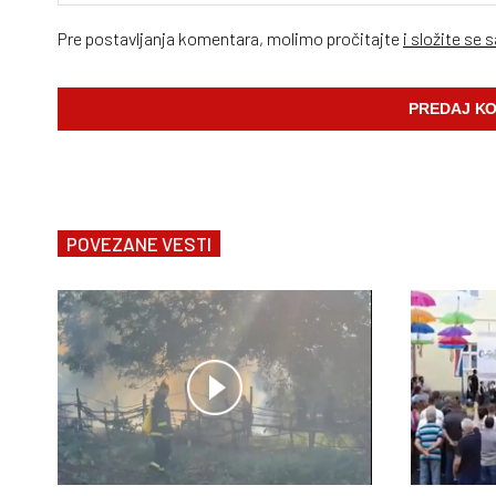
Pre postavljanja komentara, molimo pročitajte
i složite se 
POVEZANE VESTI