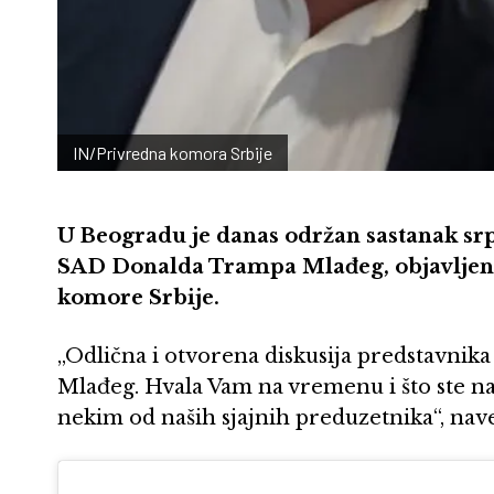
IN/Privredna komora Srbije
U Beogradu je danas održan sastanak srp
SAD Donalda Trampa Mlađeg, objavljeno
komore Srbije.
„Odlična i otvorena diskusija predstavnik
Mlađeg. Hvala Vam na vremenu i što ste na
nekim od naših sjajnih preduzetnika“, nave