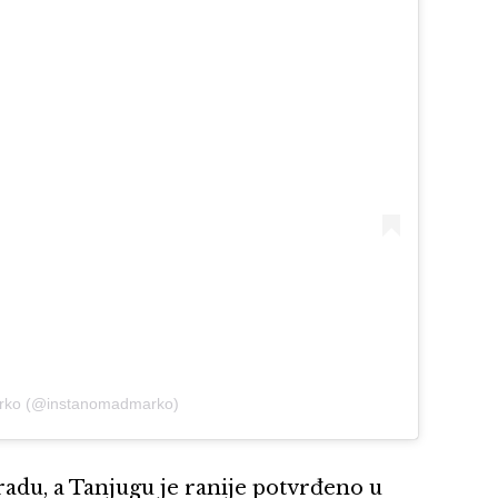
arko (@instanomadmarko)
adu, a Tanjugu je ranije potvrđeno u