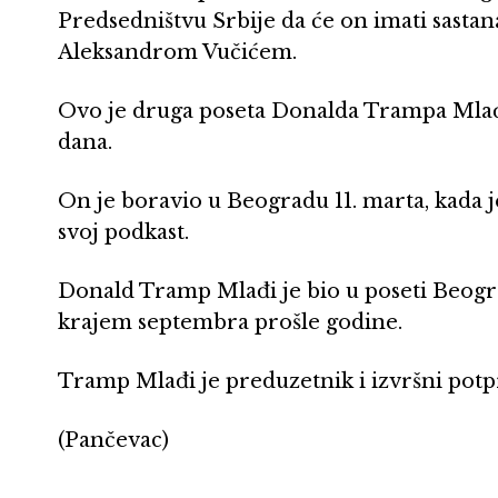
Predsedništvu Srbije da će on imati sasta
Aleksandrom Vučićem.
Ovo je druga poseta Donalda Trampa Mlađ
dana.
On je boravio u Beogradu 11. marta, kada j
svoj podkast.
Donald Tramp Mlađi je bio u poseti Beogr
krajem septembra prošle godine.
Tramp Mlađi je preduzetnik i izvršni potp
(Pančevac)