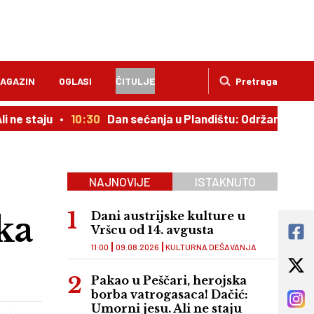
AGAZIN
OGLASI
ČITULJE
Pretraga
ju
10:30
Dan sećanja u Plandištu: Održan parastos za str
NAJNOVIJE
ISTAKNUTO
ka
Dani austrijske kulture u
Vršcu od 14. avgusta
11:00
09.08.2026
KULTURNA DEŠAVANJA
Pakao u Peščari, herojska
borba vatrogasaca! Dačić:
Umorni jesu. Ali ne staju