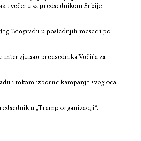
nak i večeru sa predsednikom Srbije
eg Beogradu u poslednjih mesec i po
e intervjuisao predsednika Vučića za
adu i tokom izborne kampanje svog oca,
redsednik u „Tramp organizaciji“.