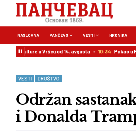
NASLOVNA
PANČEVO
VESTI
HRONIKA
 kulture u Vršcu od 14. avgusta
10:34
Pakao u Peščari, h
VESTI
DRUŠTVO
Održan sastanak
i Donalda Tram