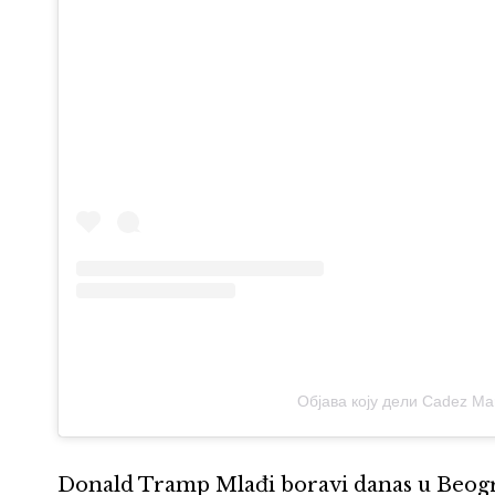
Објава коју дели Cadez M
Donald Tramp Mlađi boravi danas u Beogr