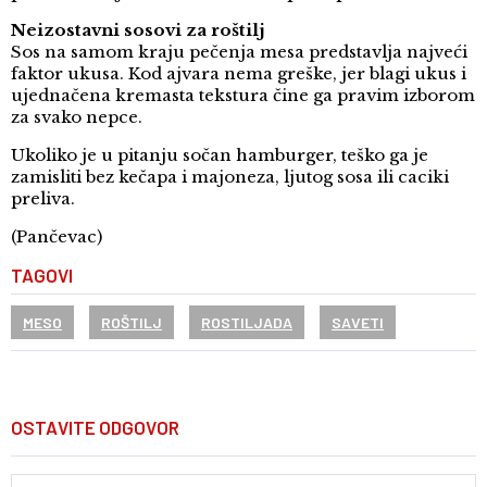
Neizostavni sosovi za roštilj
Sos na samom kraju pečenja mesa predstavlja najveći
faktor ukusa. Kod ajvara nema greške, jer blagi ukus i
ujednačena kremasta tekstura čine ga pravim izborom
za svako nepce.
Ukoliko je u pitanju sočan hamburger, teško ga je
zamisliti bez kečapa i majoneza, ljutog sosa ili caciki
preliva.
(Pančevac)
TAGOVI
MESO
ROŠTILJ
ROSTILJADA
SAVETI
OSTAVITE ODGOVOR