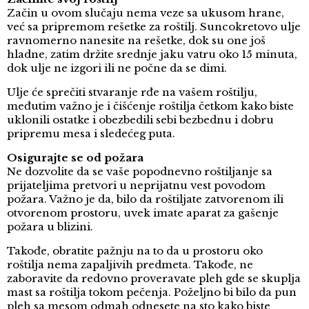
Začin u ovom slučaju nema veze sa ukusom hrane,
već sa pripremom rešetke za roštilj. Suncokretovo ulje
ravnomerno nanesite na rešetke, dok su one još
hladne, zatim držite srednje jaku vatru oko 15 minuta,
dok ulje ne izgori ili ne počne da se dimi.
Ulje će sprečiti stvaranje rđe na vašem roštilju,
međutim važno je i čišćenje roštilja četkom kako biste
uklonili ostatke i obezbedili sebi bezbednu i dobru
pripremu mesa i sledećeg puta.
Osigurajte se od požara
Ne dozvolite da se vaše popodnevno roštiljanje sa
prijateljima pretvori u neprijatnu vest povodom
požara. Važno je da, bilo da roštiljate zatvorenom ili
otvorenom prostoru, uvek imate aparat za gašenje
požara u blizini.
Takođe, obratite pažnju na to da u prostoru oko
roštilja nema zapaljivih predmeta. Takođe, ne
zaboravite da redovno proveravate pleh gde se skuplja
mast sa roštilja tokom pečenja. Poželjno bi bilo da pun
pleh sa mesom odmah odnesete na sto kako biste