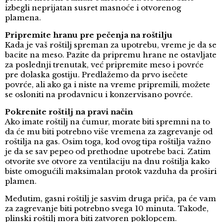
izbegli neprijatan susret masnoće i otvorenog
plamena.
Pripremite hranu pre pečenja na roštilju
Kada je vaš roštilj spreman za upotrebu, vreme je da se
bacite na meso. Pazite da pripremu hrane ne ostavljate
za poslednji trenutak, već pripremite meso i povrće
pre dolaska gostiju. Predlažemo da prvo isečete
povrće, ali ako ga i niste na vreme pripremili, možete
se osloniti na prodavnicu i konzervisano povrće.
Pokrenite roštilj na pravi način
Ako imate roštilj na ćumur, morate biti spremni na to
da će mu biti potrebno više vremena za zagrevanje od
roštilja na gas. Osim toga, kod ovog tipa roštilja važno
je da se sav pepeo od prethodne upotrebe baci. Zatim
otvorite sve otvore za ventilaciju na dnu roštilja kako
biste omogućili maksimalan protok vazduha da proširi
plamen.
Međutim, gasni roštilj je sasvim druga priča, pa će vam
za zagrevanje biti potrebno svega 10 minuta. Takođe,
plinski roštilj mora biti zatvoren poklopcem.