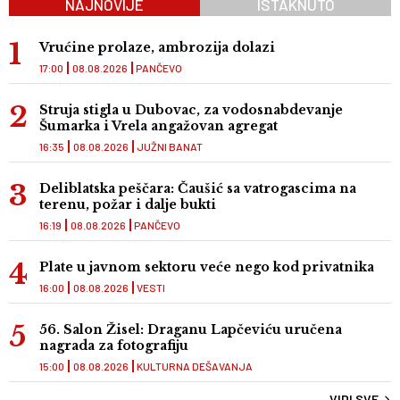
NAJNOVIJE
ISTAKNUTO
Vrućine prolaze, ambrozija dolazi
17:00
08.08.2026
PANČEVO
Struja stigla u Dubovac, za vodosnabdevanje
Šumarka i Vrela angažovan agregat
16:35
08.08.2026
JUŽNI BANAT
Deliblatska peščara: Čaušić sa vatrogascima na
terenu, požar i dalje bukti
16:19
08.08.2026
PANČEVO
Plate u javnom sektoru veće nego kod privatnika
16:00
08.08.2026
VESTI
56. Salon Žisel: Draganu Lapčeviću uručena
nagrada za fotografiju
15:00
08.08.2026
KULTURNA DEŠAVANJA
VIDI SVE