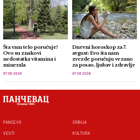
Šta vam telo poručuje?
Dnevni horoskop za 7.
Ovo su znakovi
avgust: Evo šta nam
nedostatka vitamina i
zvezde poručuju vezano
minerala
za posao, ljubav i zdravlje
07.08.2026
07.08.2026
PANČEVO
SRBIJA
VESTI
KULTURA