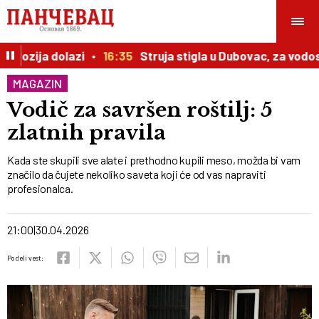
rozija dolazi
16:35
Struja stigla u Dubovac, za vodos
MAGAZIN
Vodič za savršen roštilj: 5
zlatnih pravila
Kada ste skupili sve alate i prethodno kupili meso, možda bi vam
značilo da čujete nekoliko saveta koji će od vas napraviti
profesionalca.
21:00
30.04.2026
Podeli vest: