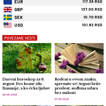
EUR
117.36 RSD
GBP
137.00 RSD
SEK
10.70 RSD
USD
101.82 RSD
POVEZANE VESTI
Dnevni horoskop za 8.
Rođeni u ovom znaku,
avgust: Evo kome idu
spremite se! Avgust briše
finansije, a ko čeka ljubav
prošlost, sudbina udara
bez milosti
08.08.2026
07.08.2026