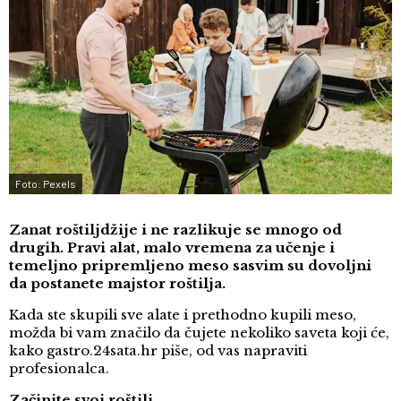
Foto: Pexels
Zanat roštiljdžije i ne razlikuje se mnogo od
drugih. Pravi alat, malo vremena za učenje i
temeljno pripremljeno meso sasvim su dovoljni
da postanete majstor roštilja.
Kada ste skupili sve alate i prethodno kupili meso,
možda bi vam značilo da čujete nekoliko saveta koji će,
kako gastro.24sata.hr piše, od vas napraviti
profesionalca.
Začinite svoj roštilj