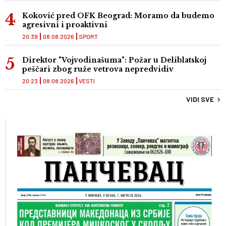
Koković pred OFK Beograd: Moramo da budemo
agresivni i proaktivni
20:39
08.08.2026
SPORT
Direktor "Vojvodinašuma": Požar u Deliblatskoj
peščari zbog ruže vetrova nepredvidiv
20:23
08.08.2026
VESTI
VIDI SVE