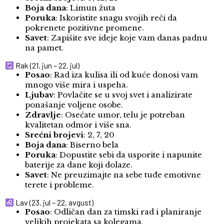
Boja dana
: Limun žuta
Poruka
: Iskoristite snagu svojih reči da
pokrenete pozitivne promene.
Savet
: Zapišite sve ideje koje vam danas padnu
na pamet.
Rak (21. jun – 22. jul)
Posao
: Rad iza kulisa ili od kuće donosi vam
mnogo više mira i uspeha.
Ljubav
: Povlačite se u svoj svet i analizirate
ponašanje voljene osobe.
Zdravlje
: Osećate umor, telu je potreban
kvalitetan odmor i više sna.
Srećni brojevi
: 2, 7, 20
Boja dana
: Biserno bela
Poruka
: Dopustite sebi da usporite i napunite
baterije za dane koji dolaze.
Savet
: Ne preuzimajte na sebe tuđe emotivne
terete i probleme.
Lav (23. jul – 22. avgust)
Posao
: Odličan dan za timski rad i planiranje
velikih projekata sa kolegama.