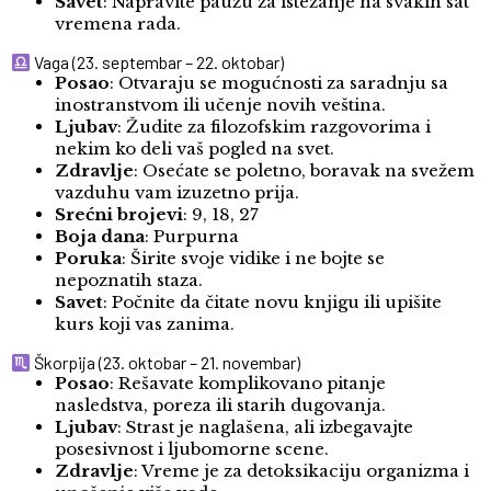
Savet
: Napravite pauzu za istezanje na svakih sat
vremena rada.
Vaga (23. septembar – 22. oktobar)
Posao
: Otvaraju se mogućnosti za saradnju sa
inostranstvom ili učenje novih veština.
Ljubav
: Žudite za filozofskim razgovorima i
nekim ko deli vaš pogled na svet.
Zdravlje
: Osećate se poletno, boravak na svežem
vazduhu vam izuzetno prija.
Srećni brojevi
: 9, 18, 27
Boja dana
: Purpurna
Poruka
: Širite svoje vidike i ne bojte se
nepoznatih staza.
Savet
: Počnite da čitate novu knjigu ili upišite
kurs koji vas zanima.
Škorpija (23. oktobar – 21. novembar)
Posao
: Rešavate komplikovano pitanje
nasledstva, poreza ili starih dugovanja.
Ljubav
: Strast je naglašena, ali izbegavajte
posesivnost i ljubomorne scene.
Zdravlje
: Vreme je za detoksikaciju organizma i