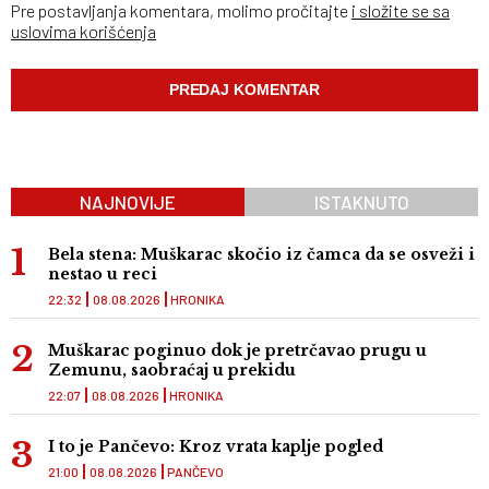
Pre postavljanja komentara, molimo pročitajte
i složite se sa
uslovima korišćenja
NAJNOVIJE
ISTAKNUTO
Bela stena: Muškarac skočio iz čamca da se osveži i
nestao u reci
22:32
08.08.2026
HRONIKA
Muškarac poginuo dok je pretrčavao prugu u
Zemunu, saobraćaj u prekidu
22:07
08.08.2026
HRONIKA
I to je Pančevo: Kroz vrata kaplje pogled
21:00
08.08.2026
PANČEVO