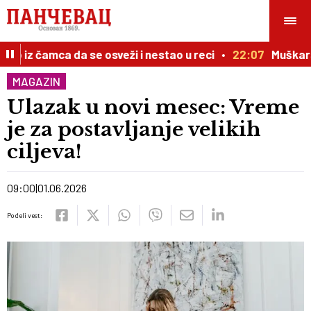
iz čamca da se osveži i nestao u reci
22:07
Muškarac p
MAGAZIN
Ulazak u novi mesec: Vreme
je za postavljanje velikih
ciljeva!
09:00
01.06.2026
Podeli vest: