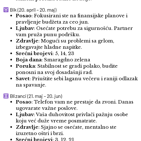
Bik (20. april – 20. maj)
Posao
: Fokusirani ste na finansijske planove i
pravljenje budžeta za ceo jun.
Ljubav
: Osećate potrebu za sigurnošću. Partner
vam pruža punu podršku.
Zdravlje
: Mogući su problemi sa grlom,
izbegavajte hladne napitke.
Srećni brojevi
: 5, 14, 23
Boja dana
: Smaragdno zelena
Poruka
: Stabilnost se gradi polako, budite
ponosni na svoj dosadašnji rad.
Savet
: Priuštite sebi laganu večeru i raniji odlazak
na spavanje.
Blizanci (21. maj – 20. jun)
Posao
: Telefon vam ne prestaje da zvoni. Danas
ugovarate važne poslove.
Ljubav
: Vaša duhovitost privlači pažnju osobe
koju već duže vreme posmatrate.
Zdravlje
: Sjajno se osećate, mentalno ste
izuzetno oštri i brzi.
Srećni brojevi
: 3, 12, 21