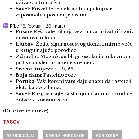
uživate u trenutku.
Savet
: Posvetite se nekom hobiju koji ste
zapostavili u poslednje vreme.
Ribe (19. februar – 20. mart)
Posao
: Rešavate pitanja vezana za privatni biznis
ili radove u kući.
Ljubav
: Želite sigurnost svog doma i mirno veče
u krugu najuže porodice.
Zdravlje
: Moguće su blage oscilacije u krvnom
pritisku usled promene vremena.
Srećni brojevi
: 4, 12, 26
Boja dana
: Pastelno roze
Poruka
: Vaši koreni vam daju snagu da rastete i
idete ka zvezdama.
Savet
: Razgovarajte sa starijim članom porodice,
dobićete koristan savet.
(Društvene mreže)
TAGOVI
ASTROLOGIJA
DNENVI HOROSKOP
HOROSKOP