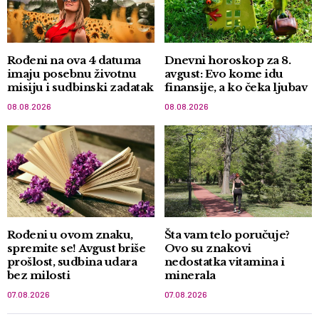
Rođeni na ova 4 datuma
Dnevni horoskop za 8.
imaju posebnu životnu
avgust: Evo kome idu
misiju i sudbinski zadatak
finansije, a ko čeka ljubav
08.08.2026
08.08.2026
Rođeni u ovom znaku,
Šta vam telo poručuje?
spremite se! Avgust briše
Ovo su znakovi
prošlost, sudbina udara
nedostatka vitamina i
bez milosti
minerala
07.08.2026
07.08.2026