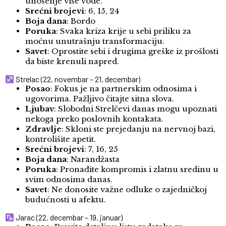
unošenje više vode.
Srećni brojevi
: 6, 15, 24
Boja dana
: Bordo
Poruka
: Svaka kriza krije u sebi priliku za
moćnu unutrašnju transformaciju.
Savet
: Oprostite sebi i drugima greške iz prošlosti
da biste krenuli napred.
Strelac (22. novembar – 21. decembar)
Posao
: Fokus je na partnerskim odnosima i
ugovorima. Pažljivo čitajte sitna slova.
Ljubav
: Slobodni Strelčevi danas mogu upoznati
nekoga preko poslovnih kontakata.
Zdravlje
: Skloni ste prejedanju na nervnoj bazi,
kontrolišite apetit.
Srećni brojevi
: 7, 16, 25
Boja dana
: Narandžasta
Poruka
: Pronađite kompromis i zlatnu sredinu u
svim odnosima danas.
Savet
: Ne donosite važne odluke o zajedničkoj
budućnosti u afektu.
Jarac (22. decembar – 19. januar)