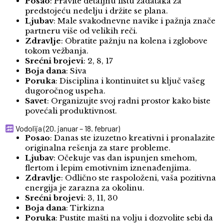
Posao
: Pravite detaljnu listu zadataka za
predstojeću nedelju i držite se plana.
Ljubav
: Male svakodnevne navike i pažnja znače
partneru više od velikih reči.
Zdravlje
: Obratite pažnju na kolena i zglobove
tokom vežbanja.
Srećni brojevi
: 2, 8, 17
Boja dana
: Siva
Poruka
: Disciplina i kontinuitet su ključ vašeg
dugoročnog uspeha.
Savet
: Organizujte svoj radni prostor kako biste
povećali produktivnost.
Vodolija (20. januar – 18. februar)
Posao
: Danas ste izuzetno kreativni i pronalazite
originalna rešenja za stare probleme.
Ljubav
: Očekuje vas dan ispunjen smehom,
flertom i lepim emotivnim iznenađenjima.
Zdravlje
: Odlično ste raspoloženi, vaša pozitivna
energija je zarazna za okolinu.
Srećni brojevi
: 3, 11, 30
Boja dana
: Tirkizna
Poruka
: Pustite mašti na volju i dozvolite sebi da