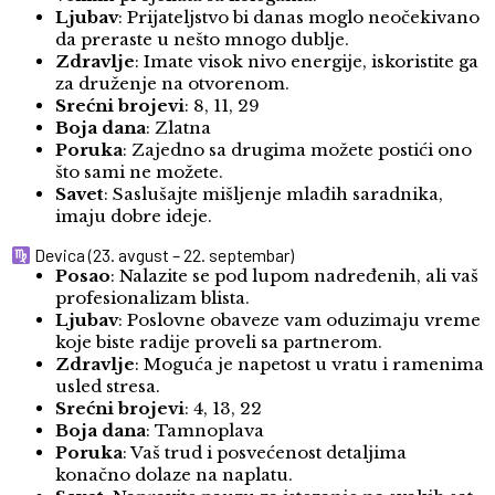
Ljubav
: Prijateljstvo bi danas moglo neočekivano
da preraste u nešto mnogo dublje.
Zdravlje
: Imate visok nivo energije, iskoristite ga
za druženje na otvorenom.
Srećni brojevi
: 8, 11, 29
Boja dana
: Zlatna
Poruka
: Zajedno sa drugima možete postići ono
što sami ne možete.
Savet
: Saslušajte mišljenje mlađih saradnika,
imaju dobre ideje.
Devica (23. avgust – 22. septembar)
Posao
: Nalazite se pod lupom nadređenih, ali vaš
profesionalizam blista.
Ljubav
: Poslovne obaveze vam oduzimaju vreme
koje biste radije proveli sa partnerom.
Zdravlje
: Moguća je napetost u vratu i ramenima
usled stresa.
Srećni brojevi
: 4, 13, 22
Boja dana
: Tamnoplava
Poruka
: Vaš trud i posvećenost detaljima
konačno dolaze na naplatu.