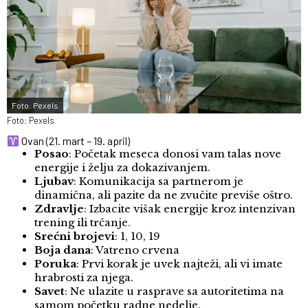
Foto: Pexels
Foto: Pexels
Ovan (21. mart – 19. april)
Posao
: Početak meseca donosi vam talas nove
energije i želju za dokazivanjem.
Ljubav
: Komunikacija sa partnerom je
dinamična, ali pazite da ne zvučite previše oštro.
Zdravlje
: Izbacite višak energije kroz intenzivan
trening ili trčanje.
Srećni brojevi
: 1, 10, 19
Boja dana
: Vatreno crvena
Poruka
: Prvi korak je uvek najteži, ali vi imate
hrabrosti za njega.
Savet
: Ne ulazite u rasprave sa autoritetima na
samom početku radne nedelje.