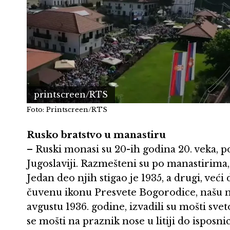
printscreen/RTS
Foto: Printscreen/RTS
Rusko bratstvo u manastiru
– Ruski monasi su 20-ih godina 20. veka, pos
Jugoslaviji. Razmešteni su po manastirima
Jedan deo njih stigao je 1935, a drugi, veći
čuvenu ikonu Presvete Bogorodice, našu na
avgustu 1936. godine, izvadili su mošti svet
se mošti na praznik nose u litiji do isposn