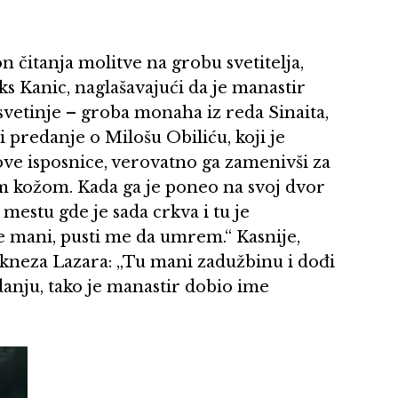
n čitanja molitve na grobu svetitelja,
iks Kanic, naglašavajući da je manastir
vetinje – groba monaha iz reda Sinaita,
i predanje o Milošu Obiliću, koji je
ve isposnice, verovatno ga zamenivši za
om kožom. Kada ga je poneo na svoj dvor
mestu gde je sada crkva i tu je
e mani, pusti me da umrem.“ Kasnije,
a kneza Lazara: „Tu mani zadužbinu i dođi
anju, tako je manastir dobio ime