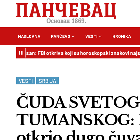
NASLOVNA
PANČEVO
VESTI
HRONIKA
pasan: FBI otkriva koji su horoskopski znakovi najskloniji kr
VESTI
SRBIJA
ČUDA SVETOG
TUMANSKOG: Ig
otkrio dugo čuv