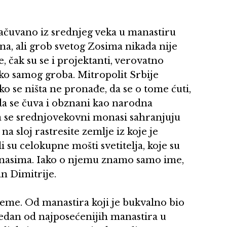
 sačuvano iz srednjeg veka u manastiru
na, ali grob svetog Zosima nikada nije
, čak su se i projektanti, verovatno
eko samog groba. Mitropolit Srbije
ako se ništa ne pronađe, da se o tome ćuti,
 da se čuva i obznani kao narodna
 da se srednjovekovni monasi sahranjuju
na sloj rastresite zemlje iz koje je
 su celokupne mošti svetitelja, koje su
onasima. Iako o njemu znamo samo ime,
an Dimitrije.
leme. Od manastira koji je bukvalno bio
jedan od najposećenijih manastira u