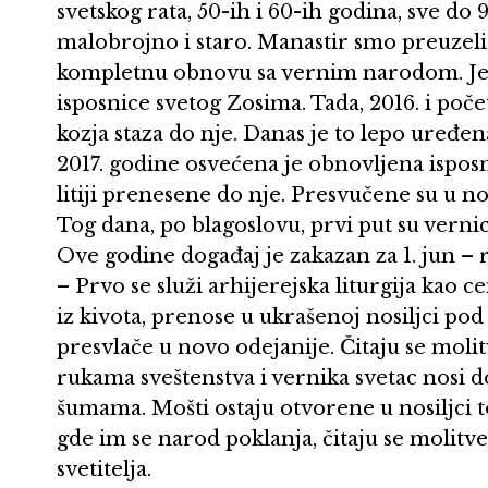
svetskog rata, 50-ih i 60-ih godina, sve do 
malobrojno i staro. Manastir smo preuzeli
kompletnu obnovu sa vernim narodom. Jed
isposnice svetog Zosima. Tada, 2016. i poč
kozja staza do nje. Danas je to lepo uređe
2017. godine osvećena je obnovljena isposni
litiji prenesene do nje. Presvučene su u n
Tog dana, po blagoslovu, prvi put su vernic
Ove godine događaj je zakazan za 1. jun – 
– Prvo se služi arhijerejska liturgija kao 
iz kivota, prenose u ukrašenoj nosiljci pod
presvlače u novo odejanije. Čitaju se molitv
rukama sveštenstva i vernika svetac nosi d
šumama. Mošti ostaju otvorene u nosiljci t
gde im se narod poklanja, čitaju se molitve
svetitelja.