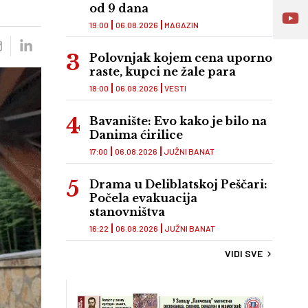
od 9 dana
19:00
06.08.2026
MAGAZIN
Polovnjak kojem cena uporno
raste, kupci ne žale para
18:00
06.08.2026
VESTI
Bavanište: Evo kako je bilo na
Danima ćirilice
17:00
06.08.2026
JUŽNI BANAT
Drama u Deliblatskoj Peščari:
Počela evakuacija
stanovništva
16:22
06.08.2026
JUŽNI BANAT
VIDI SVE