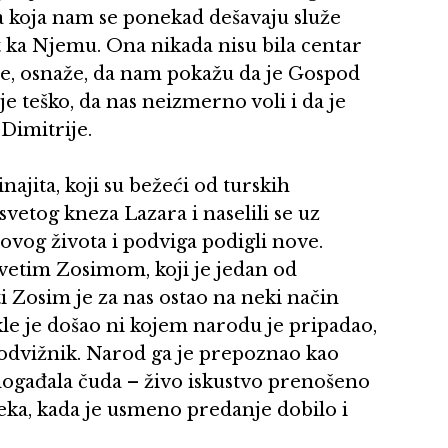
da koja nam se ponekad dešavaju služe
 ka Njemu. Ona nikada nisu bila centar
pe, osnaže, da nam pokažu da je Gospod
e teško, da nas neizmerno voli i da je
Dimitrije.
ajita, koji su bežeći od turskih
svetog kneza Lazara i naselili se uz
hovog života i podviga podigli nove.
svetim Zosimom, koji je jedan od
i Zosim je za nas ostao na neki način
le je došao ni kojem narodu je pripadao,
 podvižnik. Narod ga je prepoznao kao
događala čuda – živo iskustvo prenošeno
 veka, kada je usmeno predanje dobilo i