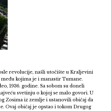
le revolucije, našli utočište u Kraljevini
, među kojima je i manastir Tumane.
 deo, 1936. godine. Sa sobom su doneli
jveću svetinju o kojoj se malo govori. U
og Zosima iz zemlje i ustanovili običaj da
ice. Ovaj običaj je opstao i tokom Drugog