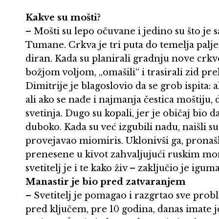
Kakve su mošti?
– Mošti su lepo očuvane i jedino su što je
Tumane. Crkva je tri puta do temelja palje
diran. Kada su planirali gradnju nove crkve
božjom voljom, „omašili“ i trasirali zid pr
Dimitrije je blagoslovio da se grob ispita: 
ali ako se nađe i najmanja čestica moštiju,
svetinja. Dugo su kopali, jer je običaj bio
duboko. Kada su već izgubili nadu, naišli su 
provejavao miomiris. Uklonivši ga, pronašli
prenesene u kivot zahvaljujući ruskim m
svetitelj je i te kako živ – zaključio je igum
Manastir je bio pred zatvaranjem
– Svetitelj je pomagao i razgrtao sve prob
pred ključem, pre 10 godina, danas imate 