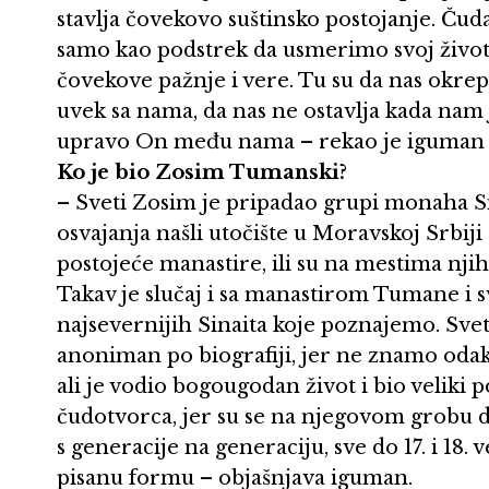
stavlja čovekovo suštinsko postojanje. Ču
samo kao podstrek da usmerimo svoj život
čovekove pažnje i vere. Tu su da nas okre
uvek sa nama, da nas ne ostavlja kada nam j
upravo On među nama – rekao je iguman 
Ko je bio Zosim Tumanski?
– Sveti Zosim je pripadao grupi monaha Sin
osvajanja našli utočište u Moravskoj Srbiji 
postojeće manastire, ili su na mestima nji
Takav je slučaj i sa manastirom Tumane i 
najsevernijih Sinaita koje poznajemo. Svet
anoniman po biografiji, jer ne znamo odak
ali je vodio bogougodan život i bio veliki
čudotvorca, jer su se na njegovom grobu 
s generacije na generaciju, sve do 17. i 18.
pisanu formu – objašnjava iguman.