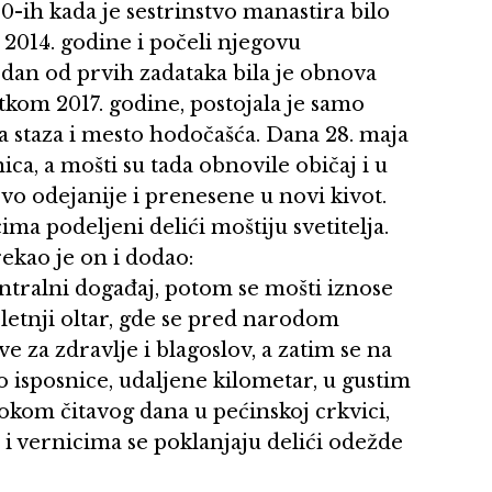
90-ih kada je sestrinstvo manastira bilo
 2014. godine i počeli njegovu
an od prvih zadataka bila je obnova
etkom 2017. godine, postojala je samo
na staza i mesto hodočašća. Dana 28. maja
ca, a mošti su tada obnovile običaj i u
ovo odejanije i prenesene u novi kivot.
ima podeljeni delići moštiju svetitelja.
rekao je on i dodao:
centralni događaj, potom se mošti iznose
 letnji oltar, gde se pred narodom
e za zdravlje i blagoslov, a zatim se na
o isposnice, udaljene kilometar, u gustim
okom čitavog dana u pećinskoj crkvici,
 i vernicima se poklanjaju delići odežde