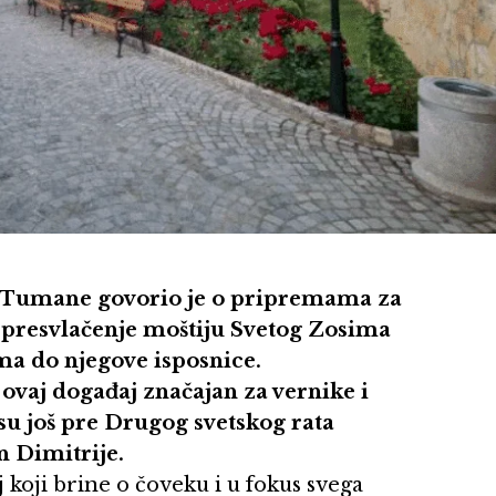
a Tumane govorio je o pripremama za
 presvlačenje moštiju Svetog Zosima
ma do njegove isposnice.
 ovaj događaj značajan za vernike i
 su još pre Drugog svetskog rata
n Dimitrije.
aj koji brine o čoveku i u fokus svega