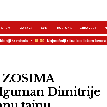
SPORT
ZABAVA
SVET
KULTURA
ZDRAVLJE
M
iminalu
19:00
Najmoćniji ritual sa listom lovora: novac d
 ZOSIMA
uman Dimitrije
anu tajnu