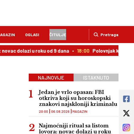
AGAZIN
OGLASI
ČITULJE
Pretraga
olazi u roku od 9 dana
18:00
Polovnjak kojem cena uporn
NAJNOVIJE
ISTAKNUTO
Jedan je vrlo opasan: FBI
otkriva koji su horoskopski
znakovi najskloniji kriminalu
20:00
06.08.2026
MAGAZIN
Najmoćniji ritual sa listom
lovora: novac dolazi u roku