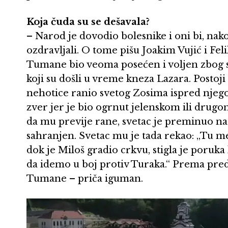
Koja čuda su se dešavala?
– Narod je dovodio bolesnike i oni bi, nako
ozdravljali. O tome pišu Joakim Vujić i Fel
Tumane bio veoma posećen i voljen zbog s
koji su došli u vreme kneza Lazara. Postoji 
nehotice ranio svetog Zosima ispred njego
zver jer je bio ogrnut jelenskom ili drug
da mu previje rane, svetac je preminuo na 
sahranjen. Svetac mu je tada rekao: „Tu m
dok je Miloš gradio crkvu, stigla je poruk
da idemo u boj protiv Turaka.“ Prema pred
Tumane – priča iguman.