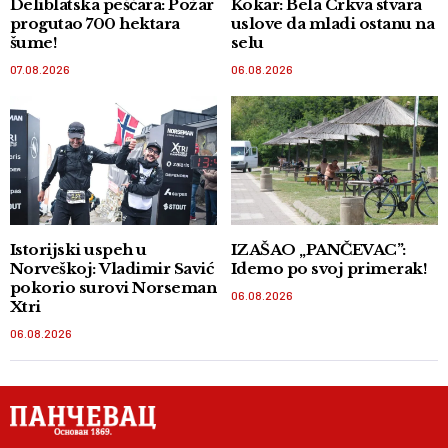
Deliblatska peščara: Požar
Kokar: Bela Crkva stvara
progutao 700 hektara
uslove da mladi ostanu na
šume!
selu
07.08.2026
06.08.2026
Istorijski uspeh u
IZAŠAO „PANČEVAC”:
Norveškoj: Vladimir Savić
Idemo po svoj primerak!
pokorio surovi Norseman
06.08.2026
Xtri
06.08.2026