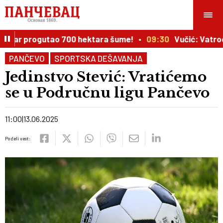
žar progutao 700 hektara šume!
09:30
Vučić: Vatrogasc
PANČEVO
SPORTSKA DEŠAVANJA
Jedinstvo Stević: Vratićemo
se u Područnu ligu Pančevo
11:00
13.06.2025
Podeli vest: