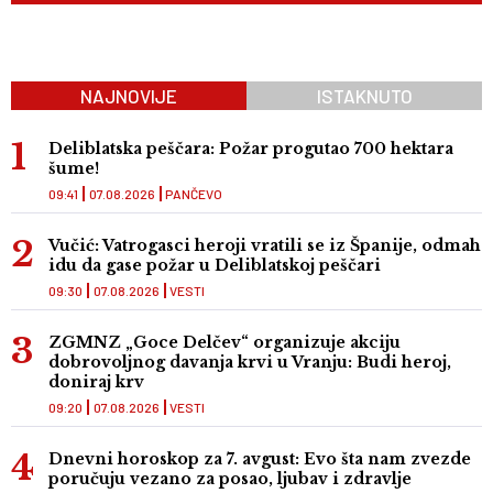
NAJNOVIJE
ISTAKNUTO
Deliblatska peščara: Požar progutao 700 hektara
šume!
09:41
07.08.2026
PANČEVO
Vučić: Vatrogasci heroji vratili se iz Španije, odmah
idu da gase požar u Deliblatskoj peščari
09:30
07.08.2026
VESTI
ZGMNZ „Goce Delčev“ organizuje akciju
dobrovoljnog davanja krvi u Vranju: Budi heroj,
doniraj krv
09:20
07.08.2026
VESTI
Dnevni horoskop za 7. avgust: Evo šta nam zvezde
poručuju vezano za posao, ljubav i zdravlje