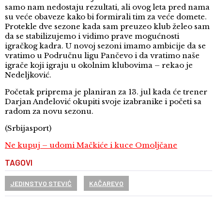
samo nam nedostaju rezultati, ali ovog leta pred nama
su veće obaveze kako bi formirali tim za veće domete.
Protekle dve sezone kada sam preuzeo klub želeo sam
da se stabilizujemo i vidimo prave mogućnosti
igračkog kadra. U novoj sezoni imamo ambicije da se
vratimo u Područnu ligu Pančevo i da vratimo naše
igrače koji igraju u okolnim klubovima – rekao je
Nedeljković.
Početak priprema je planiran za 13. jul kada će trener
Darjan Anđelović okupiti svoje izabranike i početi sa
radom za novu sezonu.
(Srbijasport)
Ne kupuj – udomi Mačkiće i kuce Omoljčane
TAGOVI
JEDINSTVO STEVIĆ
KAČAREVO