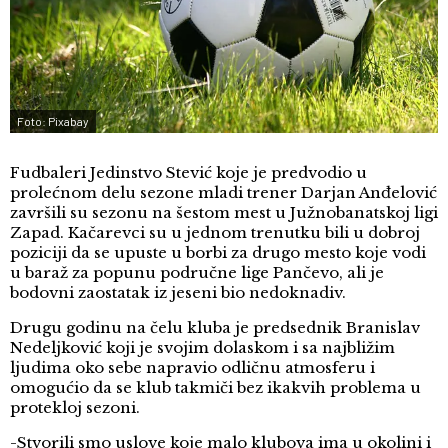
Foto: Pixabay
Fudbaleri Jedinstvo Stević koje je predvodio u
prolećnom delu sezone mladi trener Darjan Anđelović
završili su sezonu na šestom mest u Južnobanatskoj ligi
Zapad. Kačarevci su u jednom trenutku bili u dobroj
poziciji da se upuste u borbi za drugo mesto koje vodi
u baraž za popunu područne lige Pančevo, ali je
bodovni zaostatak iz jeseni bio nedoknadiv.
Drugu godinu na čelu kluba je predsednik Branislav
Nedeljković koji je svojim dolaskom i sa najbližim
ljudima oko sebe napravio odličnu atmosferu i
omogućio da se klub takmiči bez ikakvih problema u
protekloj sezoni.
-Stvorili smo uslove koje malo klubova ima u okolini i