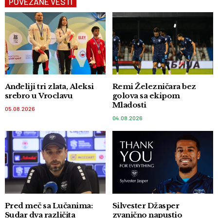
POVEZANE VESTI
Anđeliji tri zlata, Aleksi
Remi Železničara bez
srebro u Vroclavu
golova sa ekipom
Mladosti
05.08.2026
04.08.2026
Pred meč sa Lučanima:
Silvester Džasper
Sudar dva različita
zvanično napustio