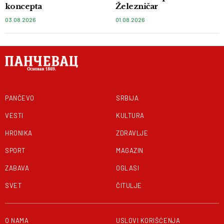
koncepta
Železničar
03.08.2026
01.08.2026
PANČEVO
SRBIJA
VESTI
KULTURA
HRONIKA
ZDRAVLJE
SPORT
MAGAZIN
ZABAVA
OGLASI
SVET
ČITULJE
O NAMA
USLOVI KORIŠĆENJA