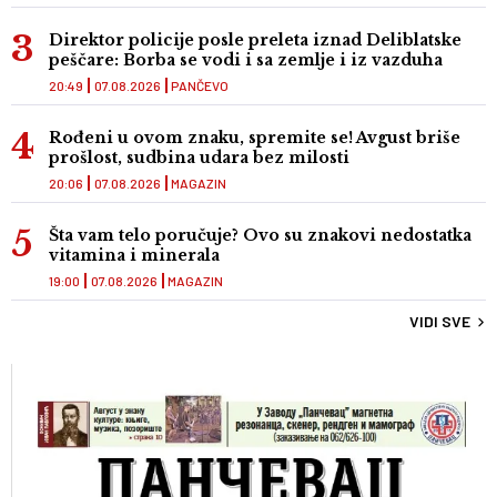
Direktor policije posle preleta iznad Deliblatske
peščare: Borba se vodi i sa zemlje i iz vazduha
20:49
07.08.2026
PANČEVO
Rođeni u ovom znaku, spremite se! Avgust briše
prošlost, sudbina udara bez milosti
20:06
07.08.2026
MAGAZIN
Šta vam telo poručuje? Ovo su znakovi nedostatka
vitamina i minerala
19:00
07.08.2026
MAGAZIN
VIDI SVE