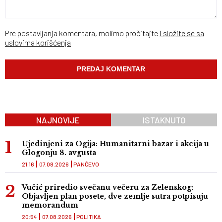
Pre postavljanja komentara, molimo pročitajte
i složite se sa
uslovima korišćenja
NAJNOVIJE
ISTAKNUTO
Ujedinjeni za Ogija: Humanitarni bazar i akcija u
Glogonju 8. avgusta
21:16
07.08.2026
PANČEVO
Vučić priredio svečanu večeru za Zelenskog:
Objavljen plan posete, dve zemlje sutra potpisuju
memorandum
20:54
07.08.2026
POLITIKA