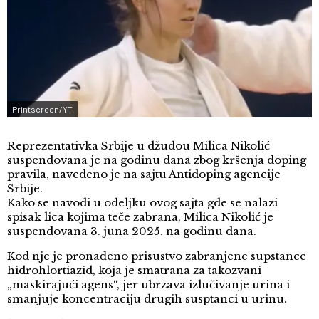
Printscreen/YT
Reprezentativka Srbije u džudou Milica Nikolić
suspendovana je na godinu dana zbog kršenja doping
pravila, navedeno je na sajtu Antidoping agencije
Srbije.
Kako se navodi u odeljku ovog sajta gde se nalazi
spisak lica kojima teče zabrana, Milica Nikolić je
suspendovana 3. juna 2025. na godinu dana.
Kod nje je pronađeno prisustvo zabranjene supstance
hidrohlortiazid, koja je smatrana za takozvani
„maskirajući agens“, jer ubrzava izlučivanje urina i
smanjuje koncentraciju drugih susptanci u urinu.