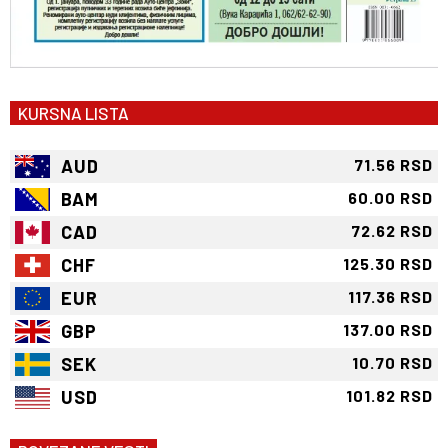
KURSNA LISTA
AUD
71.56 RSD
BAM
60.00 RSD
CAD
72.62 RSD
CHF
125.30 RSD
EUR
117.36 RSD
GBP
137.00 RSD
SEK
10.70 RSD
USD
101.82 RSD