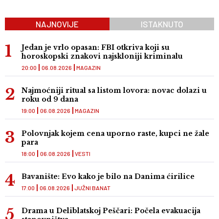
NAJNOVIJE
ISTAKNUTO
Jedan je vrlo opasan: FBI otkriva koji su
horoskopski znakovi najskloniji kriminalu
20:00
06.08.2026
MAGAZIN
Najmoćniji ritual sa listom lovora: novac dolazi u
roku od 9 dana
19:00
06.08.2026
MAGAZIN
Polovnjak kojem cena uporno raste, kupci ne žale
para
18:00
06.08.2026
VESTI
Bavanište: Evo kako je bilo na Danima ćirilice
17:00
06.08.2026
JUŽNI BANAT
Drama u Deliblatskoj Peščari: Počela evakuacija