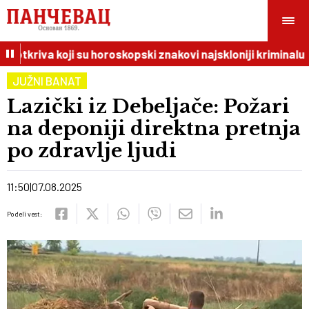
 otkriva koji su horoskopski znakovi najskloniji kriminalu
JUŽNI BANAT
Lazički iz Debeljače: Požari
na deponiji direktna pretnja
po zdravlje ljudi
11:50
07.08.2025
Podeli vest: