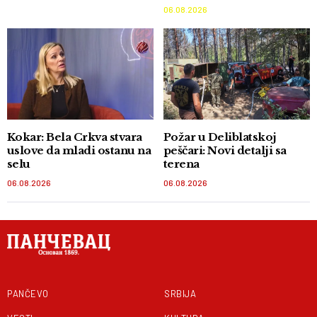
06.08.2026
Kokar: Bela Crkva stvara
Požar u Deliblatskoj
uslove da mladi ostanu na
peščari: Novi detalji sa
selu
terena
06.08.2026
06.08.2026
PANČEVO
SRBIJA