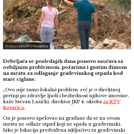
Printscreen/RTV Kovačica
Debeljača se poslednjih dana ponovo suočava sa
ozbiljnim problemom, požarima i gustim dimom
na mestu za odlaganje građevinskog otpada kod
stare ciglane.
„Ovo nije samo lokalni problem, reč je o direktnoj
pretnji po zdravlje ljudi i bezbednost njihove imovine,
kaže Stevan Lazički, direktor JKP 4. oktoba
za RTV
Kovačica.
On je ponovo apelovao na građane da se na ovom
mestu ne odlaže otpad koji ne spada u građevinski.
Iako je lokacija predviđena isključivo za građevinski