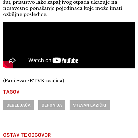
šut, prisustvo lako zapaljivog otpada ukazuje na
nesavesno ponašanje pojedinaca koje može imati
ozbiljne posledice.
(Pančevac/RTVKovačica)
TAGOVI
DEBELJAČA
DEPONIJA
STEVAN LAZIČKI
OSTAVITE ODGOVOR