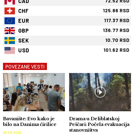
CAD
72.52 RSD
CHF
125.86 RSD
EUR
117.37 RSD
GBP
136.77 RSD
SEK
10.70 RSD
USD
101.62 RSD
POVEZANE VESTI
Bavanište: Evo kako je
Drama u Deliblatskoj
bilo na Danima ćirilice
Peščari: Počela evakuacija
stanovništva
06.08.2026