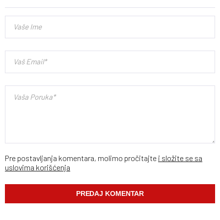
Pre postavljanja komentara, molimo pročitajte
i složite se sa
uslovima korišćenja