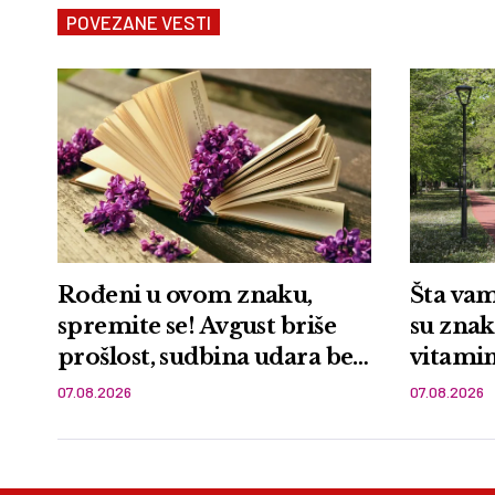
POVEZANE VESTI
Rođeni u ovom znaku,
Šta vam
spremite se! Avgust briše
su znakovi ned
prošlost, sudbina udara bez
vitamin
milosti
07.08.2026
07.08.2026