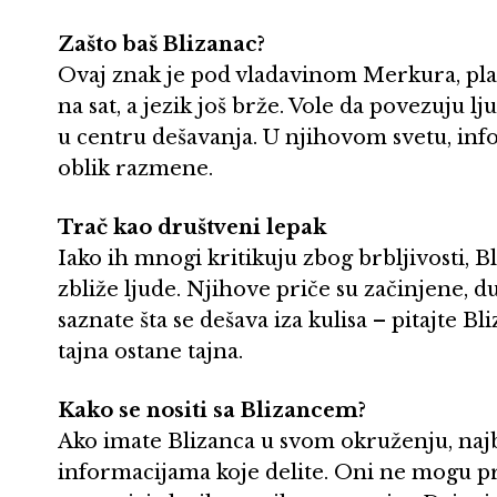
Zašto baš Blizanac?
Ovaj znak je pod vladavinom Merkura, pla
na sat, a jezik još brže. Vole da povezuju 
u centru dešavanja. U njihovom svetu, infor
oblik razmene.
Trač kao društveni lepak
Iako ih mnogi kritikuju zbog brbljivosti, Bl
zbliže ljude. Njihove priče su začinjene, d
saznate šta se dešava iza kulisa – pitajte 
tajna ostane tajna.
Kako se nositi sa Blizancem?
Ako imate Blizanca u svom okruženju, najbo
informacijama koje delite. Oni ne mogu pro