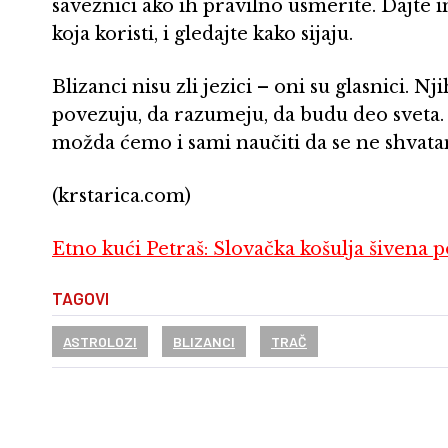
saveznici ako ih pravilno usmerite. Dajte 
koja koristi, i gledajte kako sijaju.
Blizanci nisu zli jezici – oni su glasnici. N
povezuju, da razumeju, da budu deo sveta. 
možda ćemo i sami naučiti da se ne shvata
(krstarica.com)
Etno kući Petraš: Slovačka košulja šivena 
TAGOVI
ASTROLOZI
BLIZANCI
TRAČ