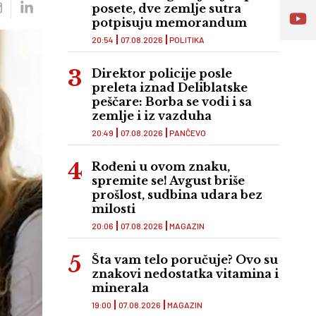
posete, dve zemlje sutra
potpisuju memorandum
20:54
07.08.2026
POLITIKA
Direktor policije posle
preleta iznad Deliblatske
peščare: Borba se vodi i sa
zemlje i iz vazduha
20:49
07.08.2026
PANČEVO
Rođeni u ovom znaku,
spremite se! Avgust briše
prošlost, sudbina udara bez
milosti
20:06
07.08.2026
MAGAZIN
Šta vam telo poručuje? Ovo su
znakovi nedostatka vitamina i
minerala
19:00
07.08.2026
MAGAZIN