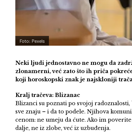
Foto: Pexels
Neki ljudi jednostavno ne mogu da zadrž
zlonamerni, već zato što ih priča pokreće
koji horoskopski znak je najskloniji trač
Kralj tračeva: Blizanac
Blizanci su poznati po svojoj radoznalosti,
sve znaju – i da to podele. Njihova komunika
cenom: ne umeju da ćute. Ako im poverite t
dalje, ne iz zlobe, već iz uzbuđenja.