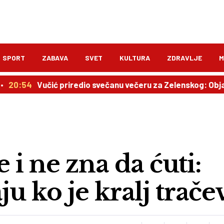
SPORT
ZABAVA
SVET
KULTURA
ZDRAVLJE
M
učić priredio svečanu večeru za Zelenskog: Objavljen pla
 i ne zna da ćuti:
ju ko je kralj trače