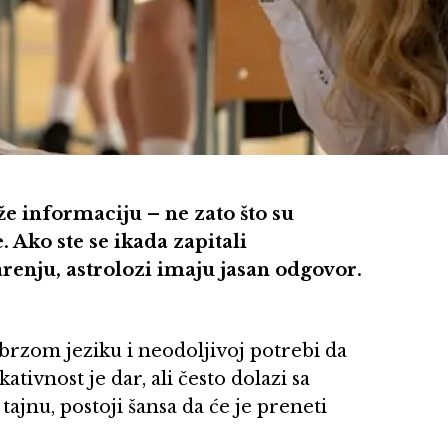
e informaciju – ne zato što su
. Ako ste se ikada zapitali
arenju, astrolozi imaju jasan odgovor.
 brzom jeziku i neodoljivoj potrebi da
tivnost je dar, ali često dolazi sa
ajnu, postoji šansa da će je preneti