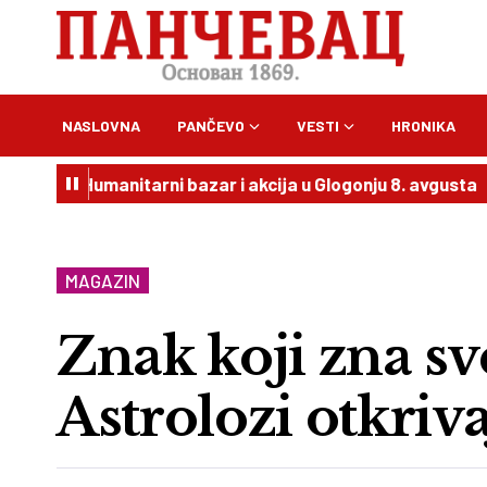
NASLOVNA
PANČEVO
VESTI
HRONIKA
Humanitarni bazar i akcija u Glogonju 8. avgusta
20:54
V
MAGAZIN
Znak koji zna sve
Astrolozi otkriva