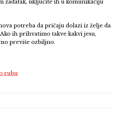
im zadatak, uključite ih u komunikaciju
jihova potreba da pričaju dolazi iz želje da
Ako ih prihvatimo takve kakvi jesu,
mo previše ozbiljno.
po rubu