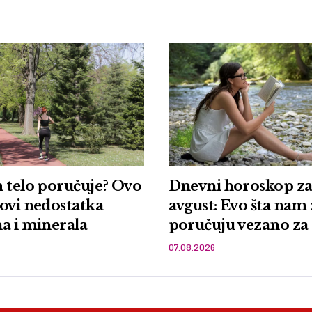
 telo poručuje? Ovo
Dnevni horoskop za 
ostatka
avgust: Evo šta nam
a i minerala
poručuju vezano za 
ljubav i zdravlje
07.08.2026