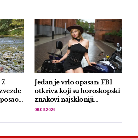
7.
Jedan je vrlo opasan: FBI
 zvezde
otkriva koji su horoskopski
posao,
znakovi najskloniji
kriminalu
06.08.2026