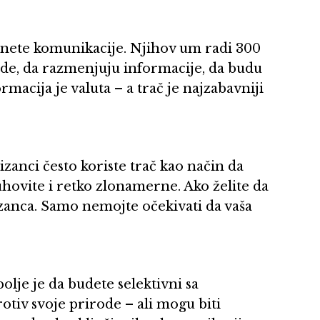
nete komunikacije. Njihov um radi 300
ljude, da razmenjuju informacije, da budu
macija je valuta – a trač je najzabavniji
izanci često koriste trač kao način da
uhovite i retko zlonamerne. Ako želite da
Blizanca. Samo nemojte očekivati da vaša
lje je da budete selektivni sa
tiv svoje prirode – ali mogu biti