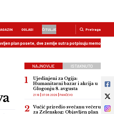
AGAZIN
OGLASI
ČITULJE
Pretraga
n posete, dve zemlje sutra potpisuju memorandum
20:49
NAJNOVIJE
ISTAKNUTO
Ujedinjeni za Ogija:
Humanitarni bazar i akcija u
Glogonju 8. avgusta
va
21:16
07.08.2026
PANČEVO
Vučić priredio svečanu večeru
za Zelenskog: Objavljen plan