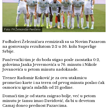
Foto: FK Železničar Pančevo
Fudbaleri Železničara remizirali su sa Novim Pazarom
na gostovanju rezultatom 2:2 u 36. kolu Superlige
Srbije.
Pančevački tim je do boda stigao posle zaostatka 0:2,
golovima Janka Jevremovića u 76. minutu i Nikole
Jovanovića u petom minutu nadoknade.
Trener Radomir Koković je za ovu utakmicu
promešao karte i na teren od prvog minuta poslao čak
osmoricu igrača mlađih od 21 godine.
Domaći tim je od starta zaigrao bolje, već u petom
minutu je šansu imao Davidović, da bi u devetom
Camaj doneo prednost Pazarcima.