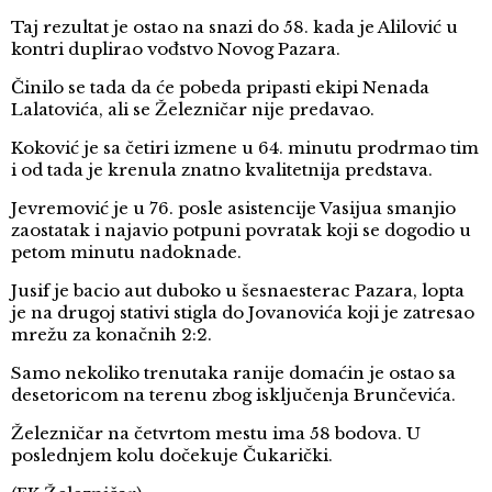
Taj rezultat je ostao na snazi do 58. kada je Alilović u
kontri duplirao vođstvo Novog Pazara.
Činilo se tada da će pobeda pripasti ekipi Nenada
Lalatovića, ali se Železničar nije predavao.
Koković je sa četiri izmene u 64. minutu prodrmao tim
i od tada je krenula znatno kvalitetnija predstava.
Jevremović je u 76. posle asistencije Vasijua smanjio
zaostatak i najavio potpuni povratak koji se dogodio u
petom minutu nadoknade.
Jusif je bacio aut duboko u šesnaesterac Pazara, lopta
je na drugoj stativi stigla do Jovanovića koji je zatresao
mrežu za konačnih 2:2.
Samo nekoliko trenutaka ranije domaćin je ostao sa
desetoricom na terenu zbog isključenja Brunčevića.
Železničar na četvrtom mestu ima 58 bodova. U
poslednjem kolu dočekuje Čukarički.