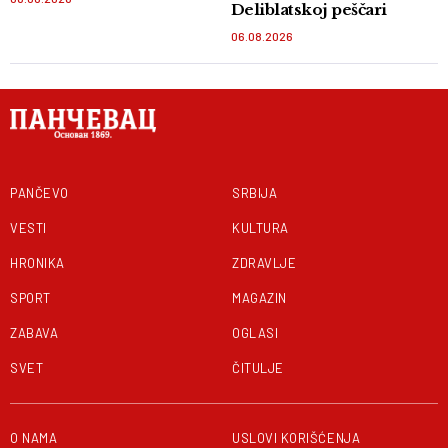
Deliblatskoj peščari
06.08.2026
PANČEVO
SRBIJA
VESTI
KULTURA
HRONIKA
ZDRAVLJE
SPORT
MAGAZIN
ZABAVA
OGLASI
SVET
ČITULJE
O NAMA
USLOVI KORIŠĆENJA