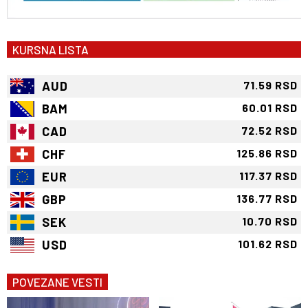
KURSNA LISTA
AUD
71.59 RSD
BAM
60.01 RSD
CAD
72.52 RSD
CHF
125.86 RSD
EUR
117.37 RSD
GBP
136.77 RSD
SEK
10.70 RSD
USD
101.62 RSD
POVEZANE VESTI