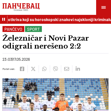
 otkriva koji su horoskopski znakovi najskloniji kriminalu
PANČEVO
SPORT
Železničar i Novi Pazar
odigrali nerešeno 2:2
23:03
17.05.2026
Podeli vest: