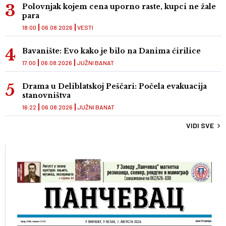
Polovnjak kojem cena uporno raste, kupci ne žale
para
18:00
06.08.2026
VESTI
Bavanište: Evo kako je bilo na Danima ćirilice
17:00
06.08.2026
JUŽNI BANAT
Drama u Deliblatskoj Peščari: Počela evakuacija
stanovništva
16:22
06.08.2026
JUŽNI BANAT
VIDI SVE