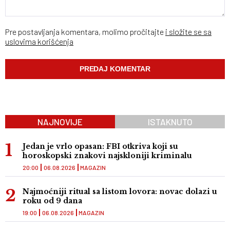
Pre postavljanja komentara, molimo pročitajte
i složite se sa
uslovima korišćenja
NAJNOVIJE
ISTAKNUTO
Jedan je vrlo opasan: FBI otkriva koji su
horoskopski znakovi najskloniji kriminalu
20:00
06.08.2026
MAGAZIN
Najmoćniji ritual sa listom lovora: novac dolazi u
roku od 9 dana
19:00
06.08.2026
MAGAZIN