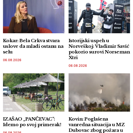
Kokar: Bela Crkva stvara
Istorijski uspeh u
uslove da mladi ostanu na
Norveškoj: Vladimir Savić
selu
pokorio surovi Norseman
Xtri
06.08.2026
06.08.2026
IZAŠAO „PANČEVAC”:
Kovin: Poglašena
Idemo po svoj primerak!
vanredna situacija u MZ
Dubovac zbog požara u
06.08.2026